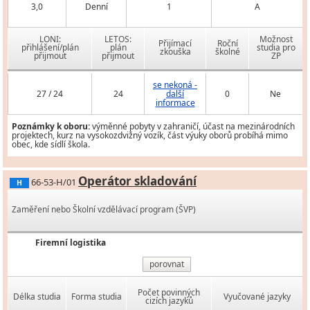
3,0
Denní
1
A
LONI:
LETOS:
Možnost
Přijímací
Roční
přihlášení/plán
plán
studia pro
zkouška
školné
přijmout
přijmout
ZP
se nekoná -
27 / 24
24
další
0
Ne
informace
Poznámky k oboru:
výměnné pobyty v zahraničí, účast na mezinárodních
projektech, kurz na vysokozdvižný vozík, část výuky oborů probíhá mimo
obec, kde sídlí škola.
Operátor skladování
66-53-H/01
H
Zaměření nebo Školní vzdělávací program (ŠVP)
Firemní logistika
porovnat
Počet povinných
Délka studia
Forma studia
Vyučované jazyky
cizích jazyků