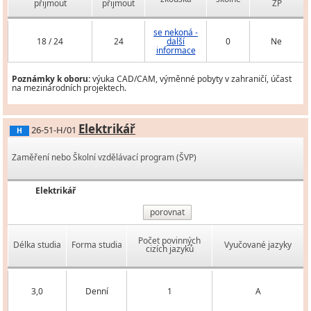
přijmout
přijmout
ZP
se nekoná -
18 / 24
24
další
0
Ne
informace
Poznámky k oboru:
výuka CAD/CAM, výměnné pobyty v zahraničí, účast
na mezinárodních projektech.
Elektrikář
26-51-H/01
H
Zaměření nebo Školní vzdělávací program (ŠVP)
Elektrikář
porovnat
Počet povinných
Délka studia
Forma studia
Vyučované jazyky
cizích jazyků
3,0
Denní
1
A