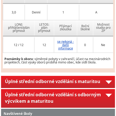
3,0
Denní
1
A
LONI:
LETOS:
Možnost
Přijímací
Roční
přihlášení/plán
plán
studia pro
zkouška
školné
přijmout
přijmout
ZP
se nekoná -
12 / 12
12
další
0
Ne
informace
Poznámky k oboru:
výměnné pobyty v zahraničí, účast na mezinárodních
projektech, část výuky oborů probíhá mimo obec, kde sídlí škola.
Úplné střední odborné vzdělání s maturitou
Úplné střední odborné vzdělání s odborným
výcvikem a maturitou
Navštívené školy