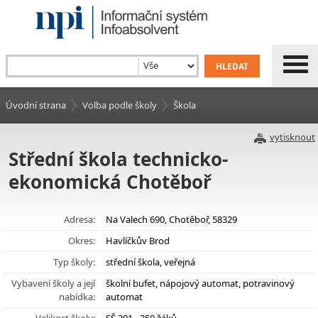
Úvodní strana
Volba podle školy
Škola
vytisknout
Střední škola technicko-
ekonomická Chotěboř
Adresa:
Na Valech 690, Chotěboř, 58329
Okres:
Havlíčkův Brod
Typ školy:
střední škola, veřejná
Vybavení školy a její
školní bufet, nápojový automat, potravinový
nabídka:
automat