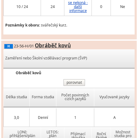
se nekoná -
10 / 24
24
další
0
Ne
informace
Poznámky k oboru:
svářečský kurz.
Obráběč kovů
23-56-H/01
H
Zaměření nebo Školní vzdělávací program (ŠVP)
Obráběč kovů
porovnat
Počet povinných
Délka studia
Forma studia
Vyučované jazyky
cizích jazyků
3,0
Denní
1
A
LONI:
LETOS:
Možnost
Přijímací
Roční
přihlášení/plán
plán
studia pro
zkouška
školné