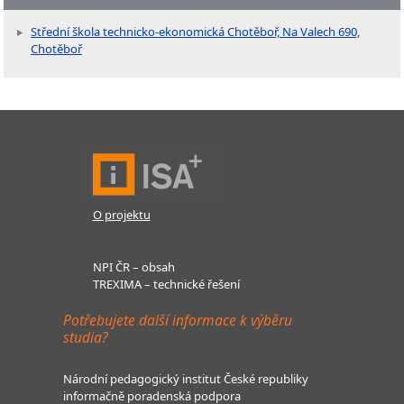
Střední škola technicko-ekonomická Chotěboř, Na Valech 690,
Chotěboř
O projektu
NPI ČR – obsah
TREXIMA – technické řešení
Potřebujete další informace k výběru
studia?
Národní pedagogický institut České republiky
informačně poradenská podpora