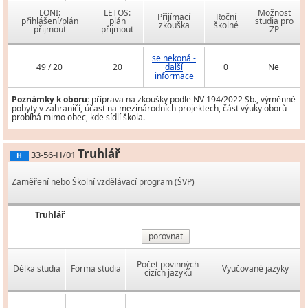
LONI:
LETOS:
Možnost
Přijímací
Roční
přihlášení/plán
plán
studia pro
zkouška
školné
přijmout
přijmout
ZP
se nekoná -
49 / 20
20
další
0
Ne
informace
Poznámky k oboru:
příprava na zkoušky podle NV 194/2022 Sb., výměnné
pobyty v zahraničí, účast na mezinárodních projektech, část výuky oborů
probíhá mimo obec, kde sídlí škola.
Truhlář
33-56-H/01
H
Zaměření nebo Školní vzdělávací program (ŠVP)
Truhlář
porovnat
Počet povinných
Délka studia
Forma studia
Vyučované jazyky
cizích jazyků