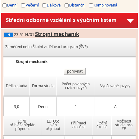
Denní
Večerní
Dálková
Distanční
Kombinovaná
Střední odborné vzdělání s výučním listem
Strojní mechanik
23-51-H/01
H
Zaměření nebo Školní vzdělávací program (ŠVP)
Strojní mechanik
porovnat
Počet povinných
Délka studia
Forma studia
Vyučované jazyky
cizích jazyků
3,0
Denní
1
A
LONI:
LETOS:
Možnost
Přijímací
Roční
přihlášení/plán
plán
studia pro
zkouška
školné
přijmout
přijmout
ZP