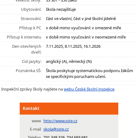
Velikost školy:
SŠ 301 - 350 žáků
Ubytování:
škola nezajišťuje
Stravování:
část ve vlastní, část v jiné školní jídelně
Přístup k PC
v době mimo vyučování: v omezené míře
Přístup k internetu
v době mimo vyučování: v neomezené míře
Den otevřených
7.11.2025, 8.11.2025, 16.1.2026
dveří:
Cizí jazyky:
anglický (A), německý (N)
Poznámka SŠ:
Škola poskytuje systematickou podporu žákům
se specifickými poruchami učení.
Inspekční zprávy školy najdete na
webu České školní inspekce
.
Kontakt
www
http://www.sste.cz
E-mail
skola@sste.cz
Telefon
731 348 326, 734 693 681