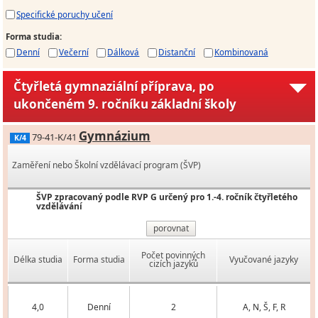
Specifické poruchy učení
Forma studia
:
Denní
Večerní
Dálková
Distanční
Kombinovaná
Čtyřletá gymnaziální příprava, po
ukončeném 9. ročníku základní školy
Gymnázium
79-41-K/41
K/4
Zaměření nebo Školní vzdělávací program (ŠVP)
ŠVP zpracovaný podle RVP G určený pro 1.-4. ročník čtyřletého
vzdělávání
porovnat
Počet povinných
Délka studia
Forma studia
Vyučované jazyky
cizích jazyků
4,0
Denní
2
A, N, Š, F, R