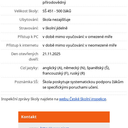
přírodovědný
Velikost školy:
SŠ 451 - 500 žáků
Ubytování:
škola nezajišťuje
Stravování:
v školní jídelně
Přístup k PC
v době mimo vyučování: v omezené míře
Přístup k internetu
v době mimo vyučování: v neomezené míře
Den otevřených
21.11.2025
dveří:
Cizí jazyky:
anglický (A), německý (N), španělský (Š),
francouzský (F), ruský (R)
Poznámka SŠ:
Škola poskytuje systematickou podporu žákům
se specifickými poruchami učení.
Inspekční zprávy školy najdete na
webu České školní inspekce
.
Kontakt