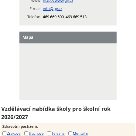
www
http://www.gjr.cz
E-mail
info@gjr.cz
Telefon
469 669 500, 469 669 513
Mapa
Vzdělávací nabídka školy pro školní rok
2026/2027
Zdravotní postižení
:
Zrakové
Sluchové
Tělesné
Mentální