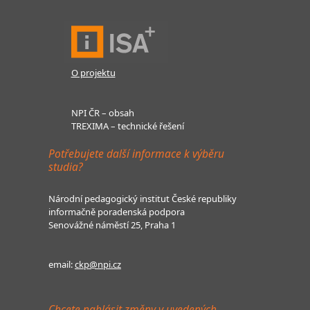
O projektu
NPI ČR – obsah
TREXIMA – technické řešení
Potřebujete další informace k výběru
studia?
Národní pedagogický institut České republiky
informačně poradenská podpora
Senovážné náměstí 25, Praha 1
email:
ckp@npi.cz
Chcete nahlásit změny v uvedených