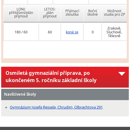
LONI:
LETOS:
Přijímací
Roční
Možnost
přihlášení/plán
plán
zkouška
školné
studia pro ZP
přijmout
přijmout
Zrakově,
180 / 60
60
koná se
0
Sluchově,
Tělesně
Osmiletá gymnaziální příprava, po
ukončeném 5. ročníku základní školy
Navštívené školy
Gymnázium Josefa Ressela, Chrudim, Olbrachtova 291