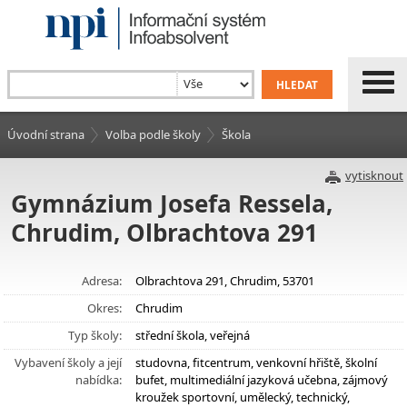
Úvodní strana
Volba podle školy
Škola
vytisknout
Gymnázium Josefa Ressela,
Chrudim, Olbrachtova 291
Adresa:
Olbrachtova 291, Chrudim, 53701
Okres:
Chrudim
Typ školy:
střední škola, veřejná
Vybavení školy a její
studovna, fitcentrum, venkovní hřiště, školní
nabídka:
bufet, multimediální jazyková učebna, zájmový
kroužek sportovní, umělecký, technický,