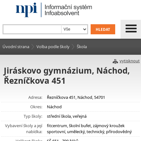
Úvodní strana
Volba podle školy
Škola
vytisknout
Jiráskovo gymnázium, Náchod,
Řezníčkova 451
Adresa:
Řezníčkova 451, Náchod, 54701
Okres:
Náchod
Typ školy:
střední škola, veřejná
Vybavení školy a její
fitcentrum, školní bufet, zájmový kroužek
nabídka:
sportovní, umělecký, technický, přírodovědný