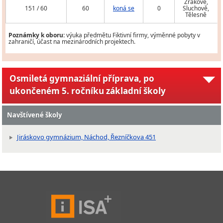
Zrakově,
151 / 60
60
koná se
0
Sluchově,
Tělesně
Poznámky k oboru:
výuka předmětu Fiktivní firmy, výměnné pobyty v
zahraničí, účast na mezinárodních projektech.
Osmiletá gymnaziální příprava, po
ukončeném 5. ročníku základní školy
Navštívené školy
Jiráskovo gymnázium, Náchod, Řezníčkova 451