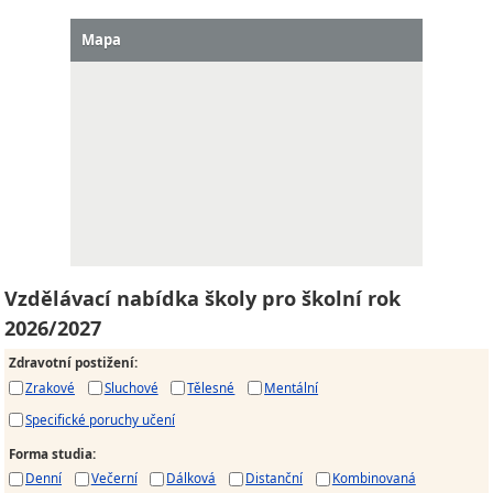
Mapa
Vzdělávací nabídka školy pro školní rok
2026/2027
Zdravotní postižení
:
Zrakové
Sluchové
Tělesné
Mentální
Specifické poruchy učení
Forma studia
:
Denní
Večerní
Dálková
Distanční
Kombinovaná