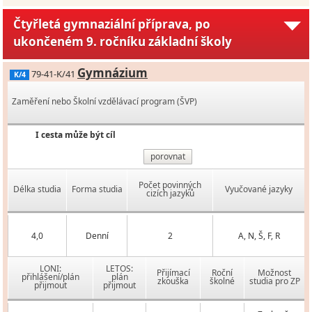
Čtyřletá gymnaziální příprava, po
ukončeném 9. ročníku základní školy
Gymnázium
79-41-K/41
K/4
Zaměření nebo Školní vzdělávací program (ŠVP)
I cesta může být cíl
porovnat
Počet povinných
Délka studia
Forma studia
Vyučované jazyky
cizích jazyků
4,0
Denní
2
A, N, Š, F, R
LONI:
LETOS:
Přijímací
Roční
Možnost
přihlášení/plán
plán
zkouška
školné
studia pro ZP
přijmout
přijmout