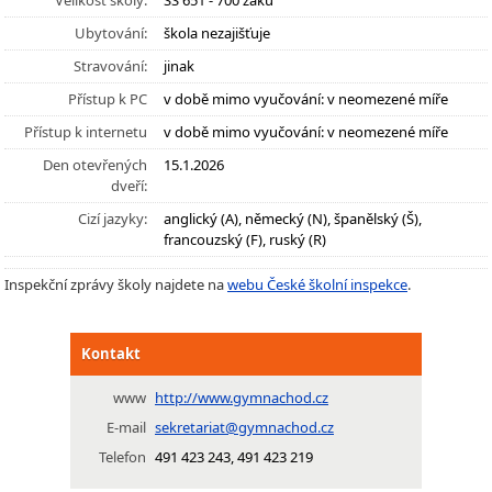
Velikost školy:
SŠ 651 - 700 žáků
Ubytování:
škola nezajišťuje
Stravování:
jinak
Přístup k PC
v době mimo vyučování: v neomezené míře
Přístup k internetu
v době mimo vyučování: v neomezené míře
Den otevřených
15.1.2026
dveří:
Cizí jazyky:
anglický (A), německý (N), španělský (Š),
francouzský (F), ruský (R)
Inspekční zprávy školy najdete na
webu České školní inspekce
.
Kontakt
www
http://www.gymnachod.cz
E-mail
sekretariat@gymnachod.cz
Telefon
491 423 243, 491 423 219