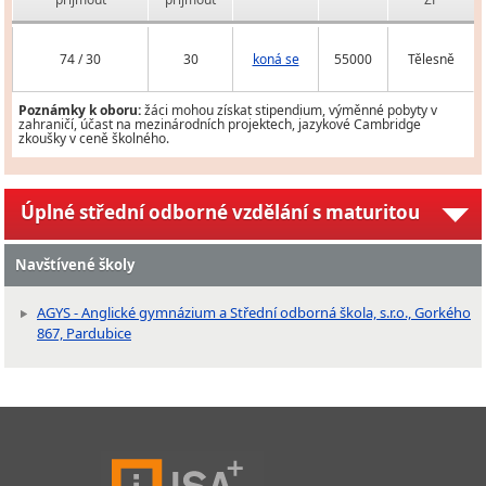
74 / 30
30
koná se
55000
Tělesně
Poznámky k oboru:
žáci mohou získat stipendium, výměnné pobyty v
zahraničí, účast na mezinárodních projektech, jazykové Cambridge
zkoušky v ceně školného.
Úplné střední odborné vzdělání s maturitou
Navštívené školy
AGYS - Anglické gymnázium a Střední odborná škola, s.r.o., Gorkého
867, Pardubice