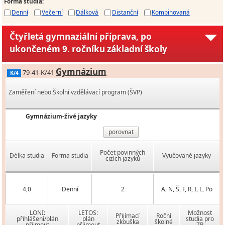
Forma studia
:
Denní
Večerní
Dálková
Distanční
Kombinovaná
Čtyřletá gymnaziální příprava, po
ukončeném 9. ročníku základní školy
Gymnázium
79-41-K/41
K/4
Zaměření nebo Školní vzdělávací program (ŠVP)
Gymnázium-živé jazyky
porovnat
Počet povinných
Délka studia
Forma studia
Vyučované jazyky
cizích jazyků
4,0
Denní
2
A, N, Š, F, R, I, L, Po
LONI:
LETOS:
Možnost
Přijímací
Roční
přihlášení/plán
plán
studia pro
zkouška
školné
přijmout
přijmout
ZP