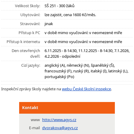
Velikost školy:
SŠ 251 - 300 žáků
Ubytování:
lze zajistit, cena 1600 Kč/měs.
Stravování:
jinak
Přístup k PC
v době mimo vyučování: v neomezené míře
Přístup k internetu
v době mimo vyučování: v neomezené míře
Den otevřených
6.11.2025 - 8-14:30, 11.12.2025 - 8-14:30, 7.1.2026,
dveří:
4.2.2026 - odpolední
Cizí jazyky:
anglický (A), německý (N), španělský (Š),
francouzský (F), ruský (R), italský (I), latinský (L),
portugalský (Po)
Inspekční zprávy školy najdete na
webu České školní inspekce
.
Kontakt
www
http://www.agys.cz
E-mail
dvorakova@agys.cz