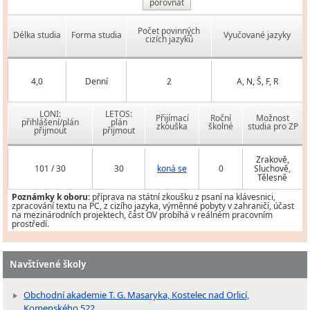
porovnat
Počet povinných
Délka studia
Forma studia
Vyučované jazyky
cizích jazyků
4,0
Denní
2
A, N, Š, F, R
LONI:
LETOS:
Přijímací
Roční
Možnost
přihlášení/plán
plán
zkouška
školné
studia pro ZP
přijmout
přijmout
Zrakově,
101 / 30
30
koná se
0
Sluchově,
Tělesně
Poznámky k oboru:
příprava na státní zkoušku z psaní na klávesnici,
zpracování textu na PC, z cizího jazyka, výměnné pobyty v zahraničí, účast
na mezinárodních projektech, část OV probíhá v reálném pracovním
prostředí.
Navštívené školy
Obchodní akademie T. G. Masaryka, Kostelec nad Orlicí,
Komenského 522