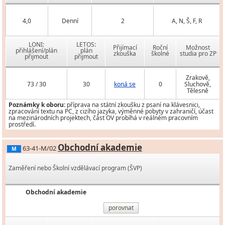
4,0
Denní
2
A, N, Š, F, R
LONI:
LETOS:
Přijímací
Roční
Možnost
přihlášení/plán
plán
zkouška
školné
studia pro ZP
přijmout
přijmout
Zrakově,
73 / 30
30
koná se
0
Sluchově,
Tělesně
Poznámky k oboru:
příprava na státní zkoušku z psaní na klávesnici,
zpracování textu na PC, z cizího jazyka, výměnné pobyty v zahraničí, účast
na mezinárodních projektech, část OV probíhá v reálném pracovním
prostředí.
Obchodní akademie
63-41-M/02
M
Zaměření nebo Školní vzdělávací program (ŠVP)
Obchodní akademie
porovnat