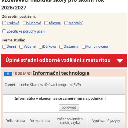
2026/2027
Zdravotní postižení
:
Zrakové
Sluchové
Tělesné
Mentální
Specifické poruchy učení
Forma studia
:
Denní
Večerní
Dálková
Distanční
Kombinovaná
Úplné střední odborné vzdělání s maturitou
Informační technologie
18-20-M/01
M
Zaměření nebo Školní vzdělávací program (ŠVP)
Informatika v ekonomice se zaměřením na podnikání
porovnat
Počet povinných
Délka studia
Forma studia
Vyučované jazyky
cizích jazyků