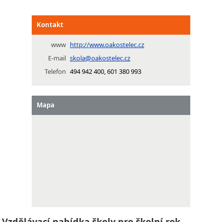
Kontakt
www
http://www.oakostelec.cz
E-mail
skola@oakostelec.cz
Telefon
494 942 400, 601 380 993
Mapa
Vzdělávací nabídka školy pro školní rok