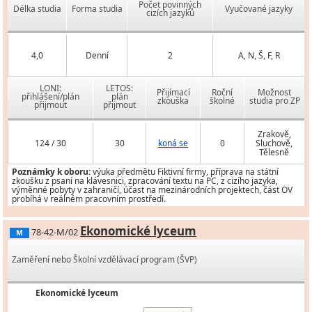
Počet povinných
Délka studia
Forma studia
Vyučované jazyky
cizích jazyků
4,0
Denní
2
A, N, Š, F, R
LONI:
LETOS:
Přijímací
Roční
Možnost
přihlášení/plán
plán
zkouška
školné
studia pro ZP
přijmout
přijmout
Zrakově,
124 / 30
30
koná se
0
Sluchově,
Tělesně
Poznámky k oboru:
výuka předmětu Fiktivní firmy, příprava na státní
zkoušku z psaní na klávesnici, zpracování textu na PC, z cizího jazyka,
výměnné pobyty v zahraničí, účast na mezinárodních projektech, část OV
probíhá v reálném pracovním prostředí.
Ekonomické lyceum
78-42-M/02
M
Zaměření nebo Školní vzdělávací program (ŠVP)
Ekonomické lyceum