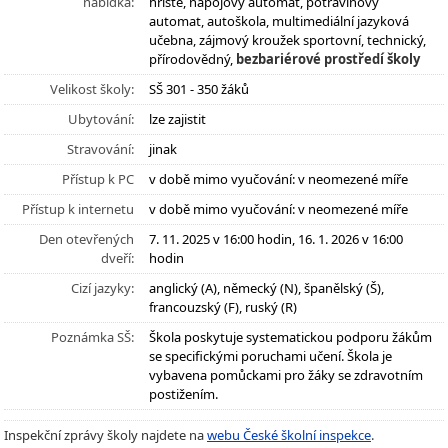
nabídka:
hřiště, nápojový automat, potravinový
automat, autoškola, multimediální jazyková
učebna, zájmový kroužek sportovní, technický,
přírodovědný,
bezbariérové prostředí školy
Velikost školy:
SŠ 301 - 350 žáků
Ubytování:
lze zajistit
Stravování:
jinak
Přístup k PC
v době mimo vyučování: v neomezené míře
Přístup k internetu
v době mimo vyučování: v neomezené míře
Den otevřených
7. 11. 2025 v 16:00 hodin, 16. 1. 2026 v 16:00
dveří:
hodin
Cizí jazyky:
anglický (A), německý (N), španělský (Š),
francouzský (F), ruský (R)
Poznámka SŠ:
Škola poskytuje systematickou podporu žákům
se specifickými poruchami učení. Škola je
vybavena pomůckami pro žáky se zdravotním
postižením.
Inspekční zprávy školy najdete na
webu České školní inspekce
.