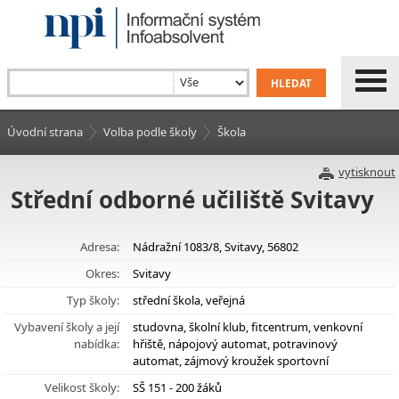
Úvodní strana
Volba podle školy
Škola
vytisknout
Střední odborné učiliště Svitavy
Adresa:
Nádražní 1083/8, Svitavy, 56802
Okres:
Svitavy
Typ školy:
střední škola, veřejná
Vybavení školy a její
studovna, školní klub, fitcentrum, venkovní
nabídka:
hřiště, nápojový automat, potravinový
automat, zájmový kroužek sportovní
Velikost školy:
SŠ 151 - 200 žáků