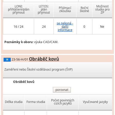
LONI:
LETOS:
Možnost
Přijímací
Roční
přihlášení/plán
plán
studia pro
zkouška
školné
přijmout
přijmout
ZP
se nekoná -
16 / 24
24
další
0
Ne
informace
Poznámky k oboru:
výuka CAD/CAM.
Obráběč kovů
23-56-H/01
H
Zaměření nebo Školní vzdělávací program (ŠVP)
Obráběč kovů
porovnat
Počet povinných
Délka studia
Forma studia
Vyučované jazyky
cizích jazyků