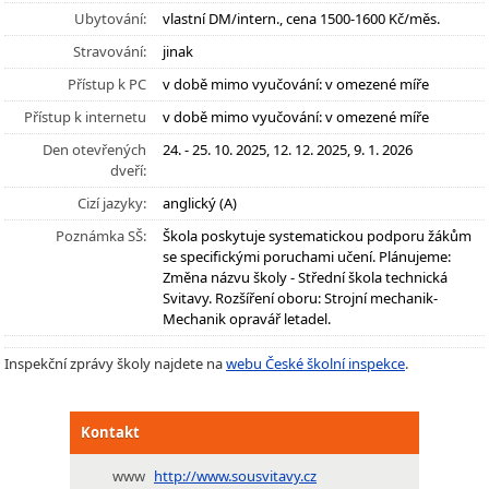
Ubytování:
vlastní DM/intern., cena 1500-1600 Kč/měs.
Stravování:
jinak
Přístup k PC
v době mimo vyučování: v omezené míře
Přístup k internetu
v době mimo vyučování: v omezené míře
Den otevřených
24. - 25. 10. 2025, 12. 12. 2025, 9. 1. 2026
dveří:
Cizí jazyky:
anglický (A)
Poznámka SŠ:
Škola poskytuje systematickou podporu žákům
se specifickými poruchami učení. Plánujeme:
Změna názvu školy - Střední škola technická
Svitavy. Rozšíření oboru: Strojní mechanik-
Mechanik opravář letadel.
Inspekční zprávy školy najdete na
webu České školní inspekce
.
Kontakt
www
http://www.sousvitavy.cz