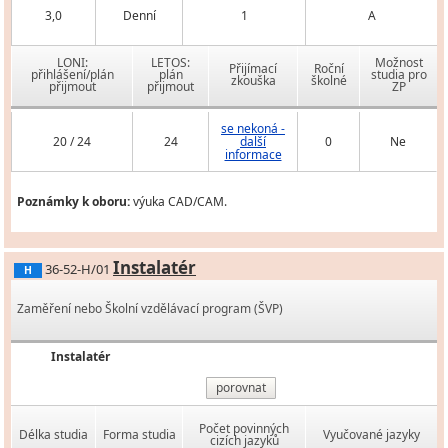
3,0
Denní
1
A
LONI:
LETOS:
Možnost
Přijímací
Roční
přihlášení/plán
plán
studia pro
zkouška
školné
přijmout
přijmout
ZP
se nekoná -
20 / 24
24
další
0
Ne
informace
Poznámky k oboru:
výuka CAD/CAM.
Instalatér
36-52-H/01
H
Zaměření nebo Školní vzdělávací program (ŠVP)
Instalatér
porovnat
Počet povinných
Délka studia
Forma studia
Vyučované jazyky
cizích jazyků