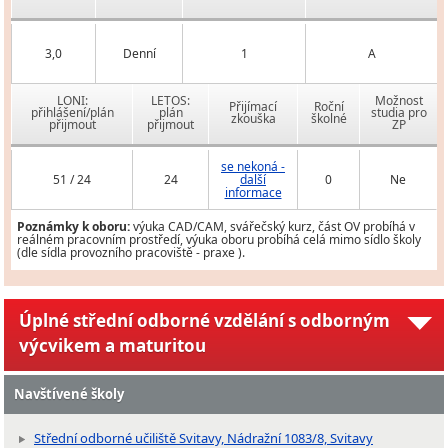
3,0
Denní
1
A
LONI:
LETOS:
Možnost
Přijímací
Roční
přihlášení/plán
plán
studia pro
zkouška
školné
přijmout
přijmout
ZP
se nekoná -
51 / 24
24
další
0
Ne
informace
Poznámky k oboru:
výuka CAD/CAM, svářečský kurz, část OV probíhá v
reálném pracovním prostředí, výuka oboru probíhá celá mimo sídlo školy
(dle sídla provozního pracoviště - praxe ).
Úplné střední odborné vzdělání s odborným
výcvikem a maturitou
Navštívené školy
Střední odborné učiliště Svitavy, Nádražní 1083/8, Svitavy