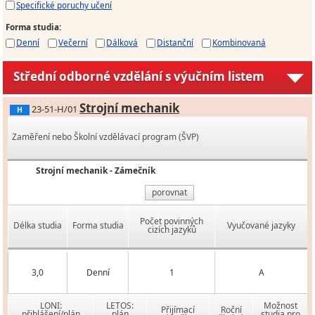
Specifické poruchy učení
Forma studia
:
Denní
Večerní
Dálková
Distanční
Kombinovaná
Střední odborné vzdělání s výučním listem
Strojní mechanik
23-51-H/01
H
Zaměření nebo Školní vzdělávací program (ŠVP)
Strojní mechanik - Zámečník
porovnat
Počet povinných
Délka studia
Forma studia
Vyučované jazyky
cizích jazyků
3,0
Denní
1
A
LONI:
LETOS:
Možnost
Přijímací
Roční
přihlášení/plán
plán
studia pro