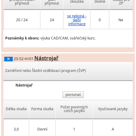
zkouška
školné
přijmout
přijmout
ZP
se nekoná -
20 / 24
24
další
0
Ne
informace
Poznámky k oboru:
výuka CAD/CAM, svářečský kurz.
Nástrojař
23-52-H/01
H
Zaměření nebo Školní vzdělávací program (ŠVP)
Nástrojař
porovnat
Počet povinných
Délka studia
Forma studia
Vyučované jazyky
cizích jazyků
3,0
Denní
1
A