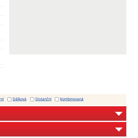
rní
Dálková
Distanční
Kombinovaná