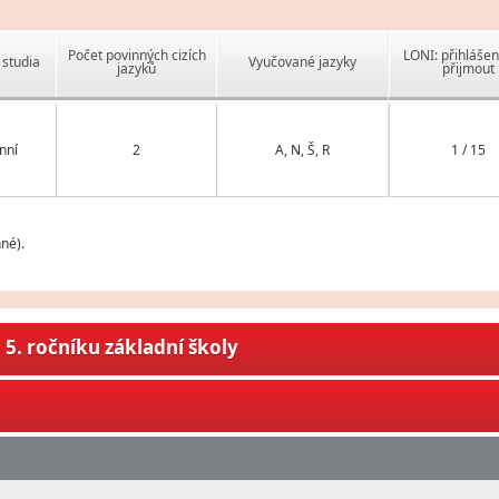
Počet povinných cizích
LONI: přihlášen
studia
Vyučované jazyky
jazyků
přijmout
nní
2
A, N, Š, R
1 / 15
né).
5. ročníku základní školy