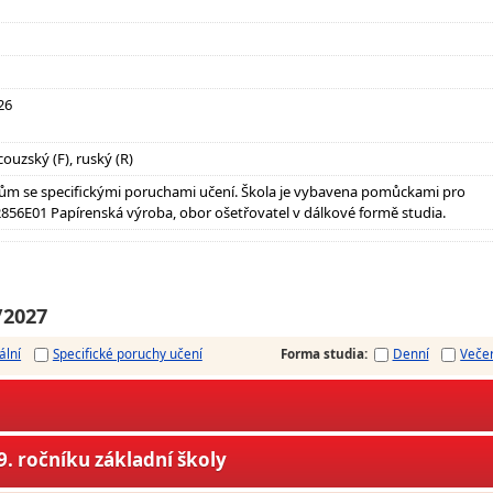
026
couzský (F), ruský (R)
ům se specifickými poruchami učení. Škola je vybavena pomůckami pro
856E01 Papírenská výroba, obor ošetřovatel v dálkové formě studia.
/2027
ální
Specifické poruchy učení
Forma studia
:
Denní
Veče
. ročníku základní školy