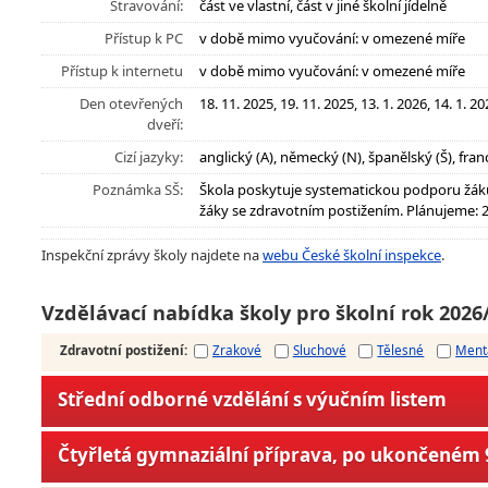
Stravování:
část ve vlastní, část v jiné školní jídelně
Přístup k PC
v době mimo vyučování: v omezené míře
Přístup k internetu
v době mimo vyučování: v omezené míře
Den otevřených
18. 11. 2025, 19. 11. 2025, 13. 1. 2026, 14. 1. 2
dveří:
Cizí jazyky:
anglický (A), německý (N), španělský (Š), fran
Poznámka SŠ:
Škola poskytuje systematickou podporu žák
žáky se zdravotním postižením. Plánujeme: 2
Inspekční zprávy školy najdete na
webu České školní inspekce
.
Vzdělávací nabídka školy pro školní rok 2026
Zdravotní postižení
:
Zrakové
Sluchové
Tělesné
Ment
Střední odborné vzdělání s výučním listem
Čtyřletá gymnaziální příprava, po ukončeném 9