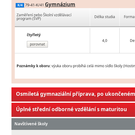
Gymnázium
79-41-K/41
K/4
Zaměření nebo Školní vzdělávací
Délka studia
Forma 
program (ŠVP)
čtyřletý
4,0
De
porovnat
Poznámky k oboru:
výuka oboru probíhá celá mimo sídlo školy (Hostin
Osmiletá gymnaziální příprava, po ukončeném 
Úplné střední odborné vzdělání s maturitou
Navštívené školy