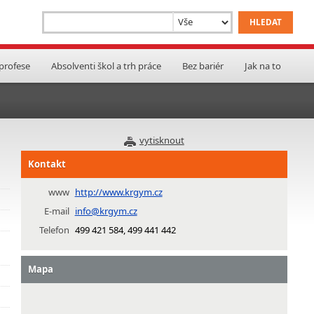
 profese
Absolventi škol a trh práce
Bez bariér
Jak na to
vytisknout
Kontakt
www
http://www.krgym.cz
E-mail
info@krgym.cz
Telefon
499 421 584, 499 441 442
Mapa