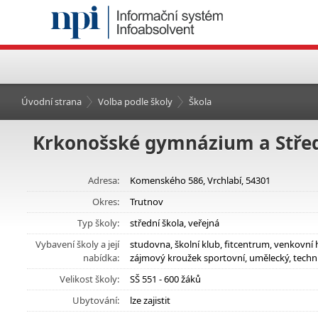
Úvodní strana
Volba podle školy
Škola
Krkonošské gymnázium a Střed
Adresa:
Komenského 586, Vrchlabí, 54301
Okres:
Trutnov
Typ školy:
střední škola, veřejná
Vybavení školy a její
studovna, školní klub, fitcentrum, venkovní 
nabídka:
zájmový kroužek sportovní, umělecký, techni
Velikost školy:
SŠ 551 - 600 žáků
Ubytování:
lze zajistit