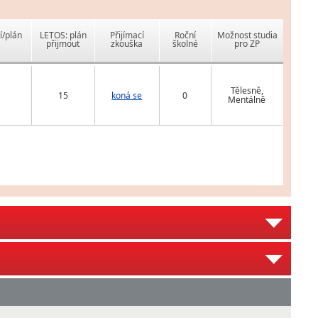
í/plán
LETOS: plán
Přijímací
Roční
Možnost studia
přijmout
zkouška
školné
pro ZP
Tělesně,
15
koná se
0
Mentálně