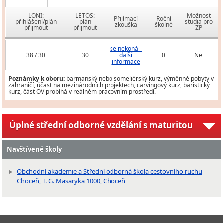
LONI:
LETOS:
Možnost
Přijímací
Roční
přihlášení/plán
plán
studia pro
zkouška
školné
přijmout
přijmout
ZP
se nekoná -
38 / 30
30
další
0
Ne
informace
Poznámky k oboru:
barmanský nebo someliérský kurz, výměnné pobyty v
zahraničí, účast na mezinárodních projektech, carvingový kurz, baristický
kurz, část OV probíhá v reálném pracovním prostředí.
Úplné střední odborné vzdělání s maturitou
Navštívené školy
Obchodní akademie a Střední odborná škola cestovního ruchu
Choceň, T. G. Masaryka 1000, Choceň