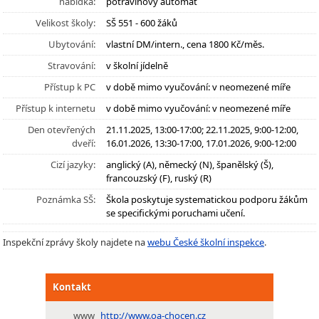
nabídka:
potravinový automat
Velikost školy:
SŠ 551 - 600 žáků
Ubytování:
vlastní DM/intern., cena 1800 Kč/měs.
Stravování:
v školní jídelně
Přístup k PC
v době mimo vyučování: v neomezené míře
Přístup k internetu
v době mimo vyučování: v neomezené míře
Den otevřených
21.11.2025, 13:00-17:00; 22.11.2025, 9:00-12:00,
dveří:
16.01.2026, 13:30-17:00, 17.01.2026, 9:00-12:00
Cizí jazyky:
anglický (A), německý (N), španělský (Š),
francouzský (F), ruský (R)
Poznámka SŠ:
Škola poskytuje systematickou podporu žákům
se specifickými poruchami učení.
Inspekční zprávy školy najdete na
webu České školní inspekce
.
Kontakt
www
http://www.oa-chocen.cz