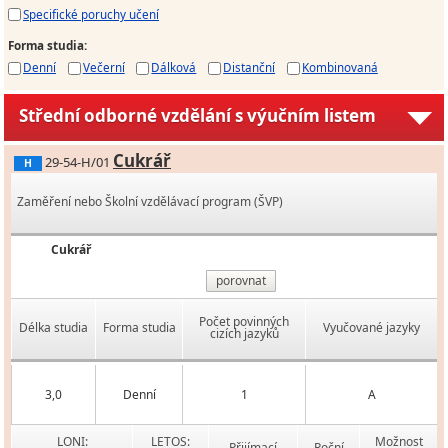
Specifické poruchy učení
Forma studia
:
Denní
Večerní
Dálková
Distanční
Kombinovaná
Střední odborné vzdělání s výučním listem
Cukrář
29-54-H/01
H
Zaměření nebo Školní vzdělávací program (ŠVP)
Cukrář
porovnat
Počet povinných
Délka studia
Forma studia
Vyučované jazyky
cizích jazyků
3,0
Denní
1
A
LONI:
LETOS:
Možnost
Přijímací
Roční