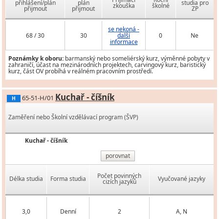
přihlášení/plán
plán
studia pro
zkouška
školné
přijmout
přijmout
ZP
se nekoná -
68 / 30
30
další
0
Ne
informace
Poznámky k oboru:
barmanský nebo someliérský kurz, výměnné pobyty v
zahraničí, účast na mezinárodních projektech, carvingový kurz, baristický
kurz, část OV probíhá v reálném pracovním prostředí.
Kuchař - číšník
65-51-H/01
H
Zaměření nebo Školní vzdělávací program (ŠVP)
Kuchař - číšník
porovnat
Počet povinných
Délka studia
Forma studia
Vyučované jazyky
cizích jazyků
3,0
Denní
2
A, N