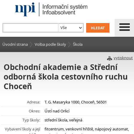
Úvodní strana
Volba podle školy
Škola
vytisknout
Obchodní akademie a Střední
odborná škola cestovního ruchu
Choceň
Adresa:
T. G. Masaryka 1000, Choceň, 56501
Okres:
Ústí nad Orlicí
Typ školy:
střední škola, veřejná
Vybavení školy a její
fitcentrum, venkovní hřiště, nápojový automat,