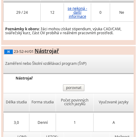
se nekoná -
29 / 24
12
další
0
Ne
informace
Poznámky k oboru:
žáci mohou získat stipendium, výuka CAD/CAM,
svářečský kurz, část OV probíhá v reálném pracovním prostředí.
Nástrojař
23-52-H/01
H
Zaměření nebo Školní vzdělávací program (ŠVP)
Nástrojař
porovnat
Počet povinných
Délka studia
Forma studia
Vyučované jazyky
cizích jazyků
3,0
Denní
1
A
LONI:
LETOS:
Možnost