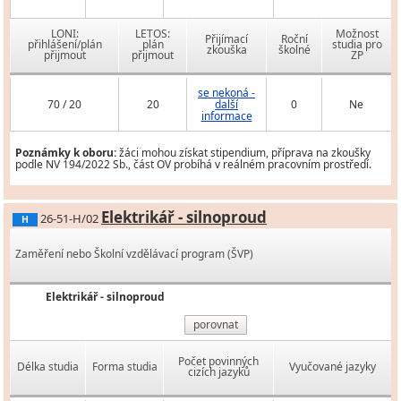
LONI:
LETOS:
Možnost
Přijímací
Roční
přihlášení/plán
plán
studia pro
zkouška
školné
přijmout
přijmout
ZP
se nekoná -
70 / 20
20
další
0
Ne
informace
Poznámky k oboru:
žáci mohou získat stipendium, příprava na zkoušky
podle NV 194/2022 Sb., část OV probíhá v reálném pracovním prostředí.
Elektrikář - silnoproud
26-51-H/02
H
Zaměření nebo Školní vzdělávací program (ŠVP)
Elektrikář - silnoproud
porovnat
Počet povinných
Délka studia
Forma studia
Vyučované jazyky
cizích jazyků