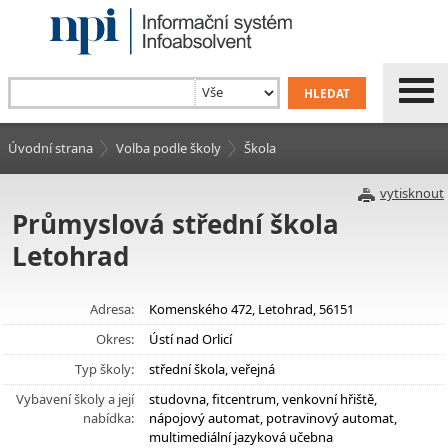
Úvodní strana
Volba podle školy
Škola
vytisknout
Průmyslová střední škola
Letohrad
Adresa:
Komenského 472, Letohrad, 56151
Okres:
Ústí nad Orlicí
Typ školy:
střední škola, veřejná
Vybavení školy a její
studovna, fitcentrum, venkovní hřiště,
nabídka:
nápojový automat, potravinový automat,
multimediální jazyková učebna