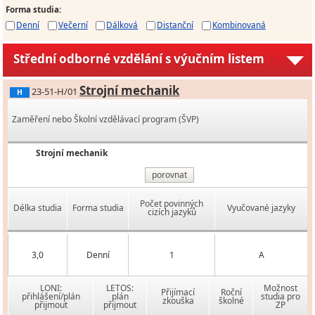
Forma studia
:
Denní
Večerní
Dálková
Distanční
Kombinovaná
Střední odborné vzdělání s výučním listem
Strojní mechanik
23-51-H/01
H
Zaměření nebo Školní vzdělávací program (ŠVP)
Strojní mechanik
porovnat
Počet povinných
Délka studia
Forma studia
Vyučované jazyky
cizích jazyků
3,0
Denní
1
A
LONI:
LETOS:
Možnost
Přijímací
Roční
přihlášení/plán
plán
studia pro
zkouška
školné
přijmout
přijmout
ZP