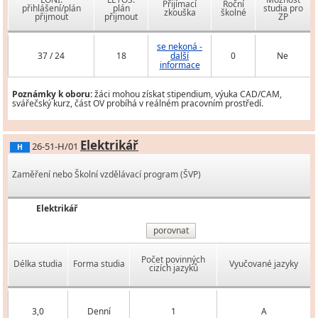
Přijímací
Roční
přihlášení/plán
plán
studia pro
zkouška
školné
přijmout
přijmout
ZP
se nekoná -
37 / 24
18
další
0
Ne
informace
Poznámky k oboru:
žáci mohou získat stipendium, výuka CAD/CAM,
svářečský kurz, část OV probíhá v reálném pracovním prostředí.
Elektrikář
26-51-H/01
H
Zaměření nebo Školní vzdělávací program (ŠVP)
Elektrikář
porovnat
Počet povinných
Délka studia
Forma studia
Vyučované jazyky
cizích jazyků
3,0
Denní
1
A