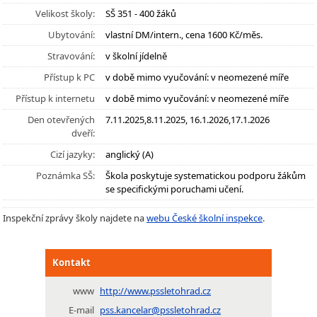
Velikost školy:
SŠ 351 - 400 žáků
Ubytování:
vlastní DM/intern., cena 1600 Kč/měs.
Stravování:
v školní jídelně
Přístup k PC
v době mimo vyučování: v neomezené míře
Přístup k internetu
v době mimo vyučování: v neomezené míře
Den otevřených
7.11.2025,8.11.2025, 16.1.2026,17.1.2026
dveří:
Cizí jazyky:
anglický (A)
Poznámka SŠ:
Škola poskytuje systematickou podporu žákům
se specifickými poruchami učení.
Inspekční zprávy školy najdete na
webu České školní inspekce
.
Kontakt
www
http://www.pssletohrad.cz
E-mail
pss.kancelar@pssletohrad.cz