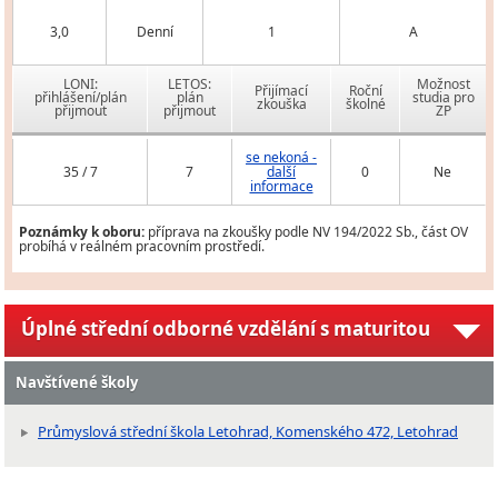
3,0
Denní
1
A
LONI:
LETOS:
Možnost
Přijímací
Roční
přihlášení/plán
plán
studia pro
zkouška
školné
přijmout
přijmout
ZP
se nekoná -
35 / 7
7
další
0
Ne
informace
Poznámky k oboru:
příprava na zkoušky podle NV 194/2022 Sb., část OV
probíhá v reálném pracovním prostředí.
Úplné střední odborné vzdělání s maturitou
Navštívené školy
Průmyslová střední škola Letohrad, Komenského 472, Letohrad