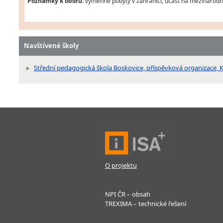
Poznámky k oboru:
výměnné pobyty v zahraničí, účast na mezinárodníc
Navštívené školy
Střední pedagogická škola Boskovice, příspěvková organizace,
O projektu
NPI ČR – obsah
TREXIMA – technické řešení