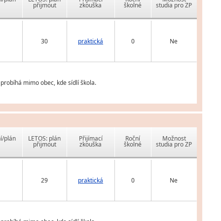
přijmout
zkouška
školné
studia pro ZP
30
praktická
0
Ne
probíhá mimo obec, kde sídlí škola.
í/plán
LETOS: plán
Přijímací
Roční
Možnost
přijmout
zkouška
školné
studia pro ZP
29
praktická
0
Ne