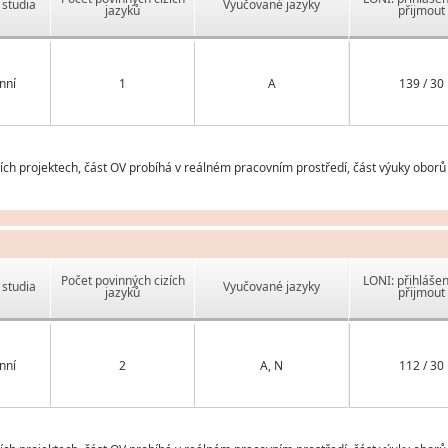
studia
Vyučované jazyky
jazyků
přijmout
nní
1
A
139 / 30
h projektech, část OV probíhá v reálném pracovním prostředí, část výuky oborů 
Počet povinných cizích
LONI: přihlášen
studia
Vyučované jazyky
jazyků
přijmout
nní
2
A, N
112 / 30