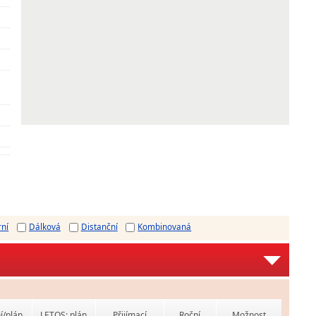
rní
Dálková
Distanční
Kombinovaná
í/plán
LETOS: plán
Přijímací
Roční
Možnost