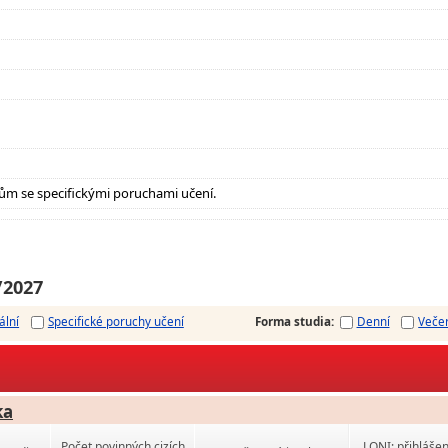
ům se specifickými poruchami učení.
/2027
ální
Specifické poruchy učení
Forma studia
:
Denní
Veče
ka
Počet povinných cizích
LONI: přihlášen