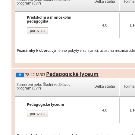
Délka studia
Forma 
program (ŠVP)
Předškolní a mimoškolní
pedagogika
4,0
De
porovnat
Poznámky k oboru:
výměnné pobyty v zahraničí, účast na mezinárodníc
Pedagogické lyceum
78-42-M/03
M
Zaměření nebo Školní vzdělávací
Délka studia
Forma 
program (ŠVP)
Pedagogické lyceum
4,0
De
porovnat