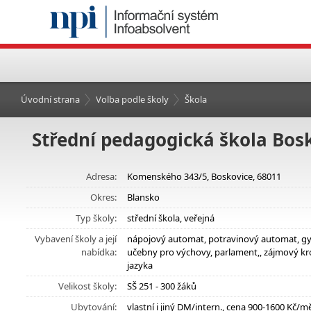
Úvodní strana
Volba podle školy
Škola
Střední pedagogická škola Bos
Adresa:
Komenského 343/5, Boskovice, 68011
Okres:
Blansko
Typ školy:
střední škola, veřejná
Vybavení školy a její
nápojový automat, potravinový automat, gymn
nabídka:
učebny pro výchovy, parlament,, zájmový kr
jazyka
Velikost školy:
SŠ 251 - 300 žáků
Ubytování:
vlastní i jiný DM/intern., cena 900-1600 Kč/m