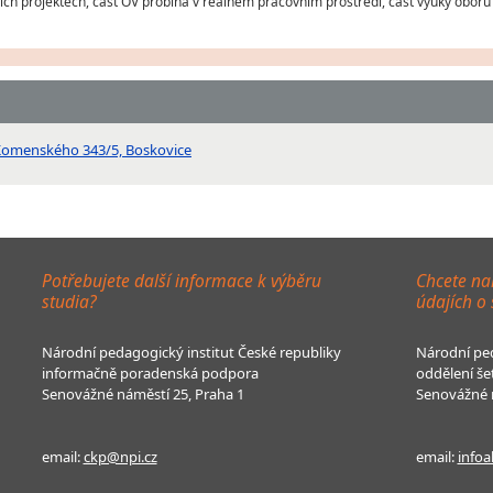
h projektech, část OV probíhá v reálném pracovním prostředí, část výuky oborů 
 Komenského 343/5, Boskovice
Potřebujete další informace k výběru
Chcete na
studia?
údajích o
Národní pedagogický institut České republiky
Národní ped
informačně poradenská podpora
oddělení še
Senovážné náměstí 25, Praha 1
Senovážné n
email:
ckp@npi.cz
email:
infoa