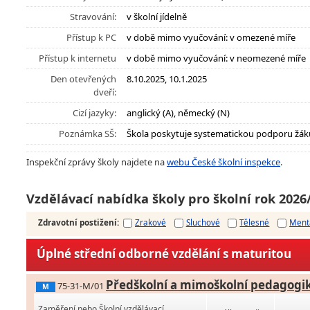
Stravování:
v školní jídelně
Přístup k PC
v době mimo vyučování: v omezené míře
Přístup k internetu
v době mimo vyučování: v neomezené míře
Den otevřených
8.10.2025, 10.1.2025
dveří:
Cizí jazyky:
anglický (A), německý (N)
Poznámka SŠ:
Škola poskytuje systematickou podporu žák
Inspekční zprávy školy najdete na
webu České školní inspekce
.
Vzdělávací nabídka školy pro školní rok 2026
Zdravotní postižení
:
Zrakové
Sluchové
Tělesné
Ment
Úplné střední odborné vzdělání s maturitou
Předškolní a mimoškolní pedagogi
75-31-M/01
M
Zaměření nebo Školní vzdělávací