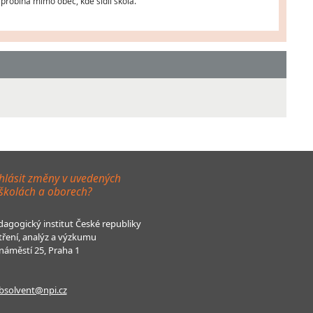
probíhá mimo obec, kde sídlí škola.
hlásit změny v uvedených
 školách a oborech?
agogický institut České republiky
tření, analýz a výzkumu
áměstí 25, Praha 1
bsolvent@npi.cz