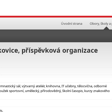
Úvodní strana
Obory, školy a
kovice, příspěvková organizace
astický sál, výtvarný ateliér, knihovna, IT učebny, tělocvična, odborné
oužek sportovní, umělecký, přírodovědný, školní časopis, kurzy znakového
ěs.