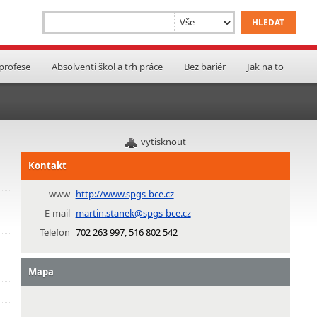
 profese
Absolventi škol a trh práce
Bez bariér
Jak na to
vytisknout
Kontakt
www
http://www.spgs-bce.cz
E-mail
martin.stanek@spgs-bce.cz
Telefon
702 263 997, 516 802 542
Mapa