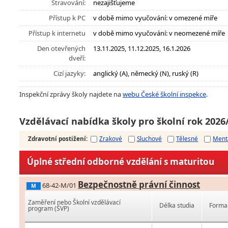
Stravování:
nezajišťujeme
Přístup k PC
v době mimo vyučování: v omezené míře
Přístup k internetu
v době mimo vyučování: v neomezené míře
Den otevřených
13.11.2025, 11.12.2025, 16.1.2026
dveří:
Cizí jazyky:
anglický (A), německý (N), ruský (R)
Inspekční zprávy školy najdete na
webu České školní inspekce
.
Vzdělávací nabídka školy pro školní rok 2026
Zdravotní postižení
:
Zrakové
Sluchové
Tělesné
Ment
Úplné střední odborné vzdělání s maturitou
Bezpečnostně právní činnost
68-42-M/01
M
Zaměření nebo Školní vzdělávací
Délka studia
Forma 
program (ŠVP)