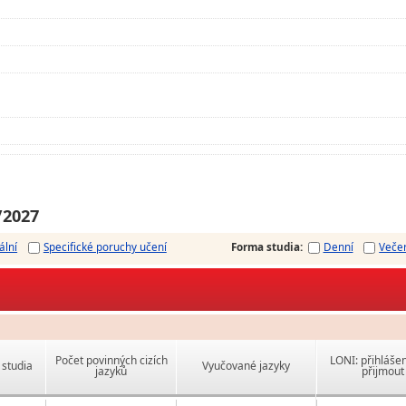
/2027
ální
Specifické poruchy učení
Forma studia
:
Denní
Veče
Počet povinných cizích
LONI: přihlášen
studia
Vyučované jazyky
jazyků
přijmout