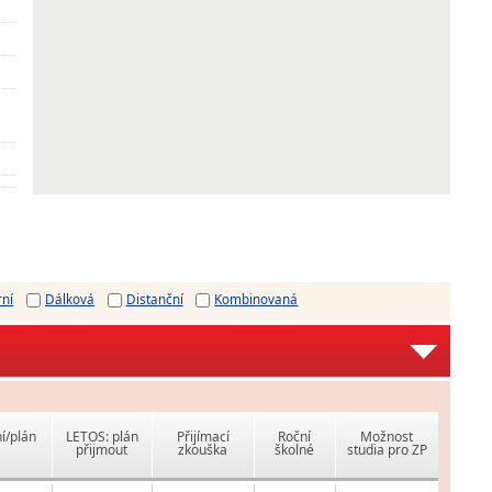
rní
Dálková
Distanční
Kombinovaná
í/plán
LETOS: plán
Přijímací
Roční
Možnost
přijmout
zkouška
školné
studia pro ZP