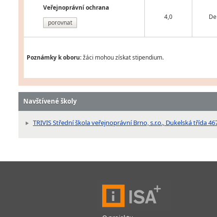
Veřejnoprávní ochrana
4,0
De
porovnat
Poznámky k oboru:
žáci mohou získat stipendium.
Navštívené školy
TRIVIS Střední škola veřejnoprávní Brno, s.r.o., Dukelská třída 46