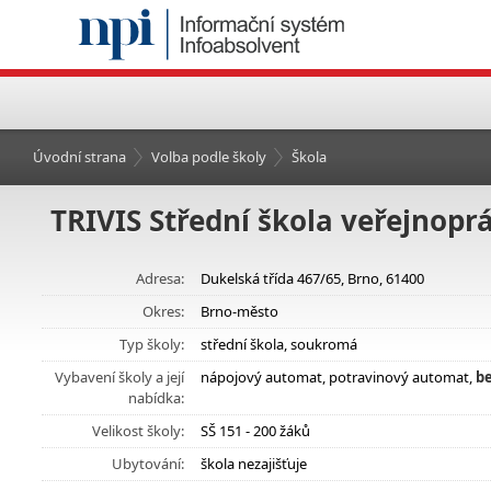
Úvodní strana
Volba podle školy
Škola
TRIVIS Střední škola veřejnopráv
Adresa:
Dukelská třída 467/65, Brno, 61400
Okres:
Brno-město
Typ školy:
střední škola, soukromá
Vybavení školy a její
nápojový automat, potravinový automat,
be
nabídka:
Velikost školy:
SŠ 151 - 200 žáků
Ubytování:
škola nezajišťuje