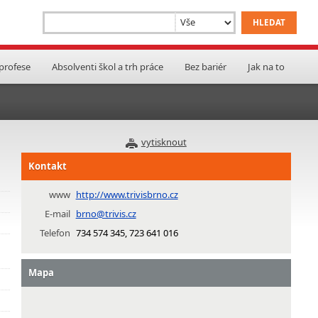
 profese
Absolventi škol a trh práce
Bez bariér
Jak na to
vytisknout
Kontakt
www
http://www.trivisbrno.cz
E-mail
brno@trivis.cz
Telefon
734 574 345, 723 641 016
Mapa