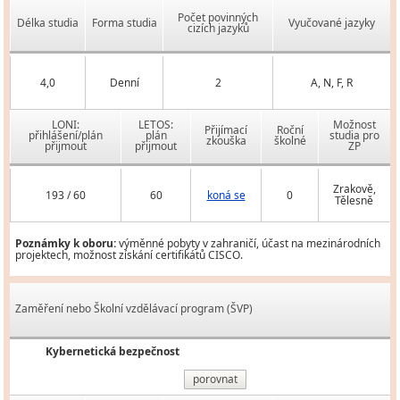
Počet povinných
Délka studia
Forma studia
Vyučované jazyky
cizích jazyků
4,0
Denní
2
A, N, F, R
LONI:
LETOS:
Možnost
Přijímací
Roční
přihlášení/plán
plán
studia pro
zkouška
školné
přijmout
přijmout
ZP
Zrakově,
193 / 60
60
koná se
0
Tělesně
Poznámky k oboru:
výměnné pobyty v zahraničí, účast na mezinárodních
projektech, možnost získání certifikátů CISCO.
Zaměření nebo Školní vzdělávací program (ŠVP)
Kybernetická bezpečnost
porovnat