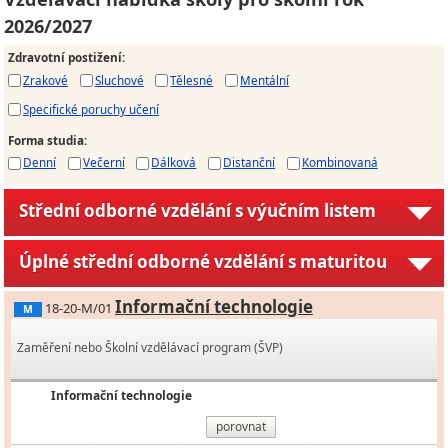
2026/2027
Zdravotní postižení
:
Zrakové
Sluchové
Tělesné
Mentální
Specifické poruchy učení
Forma studia
:
Denní
Večerní
Dálková
Distanční
Kombinovaná
Střední odborné vzdělání s výučním listem
Úplné střední odborné vzdělání s maturitou
Informační technologie
18-20-M/01
M
Zaměření nebo Školní vzdělávací program (ŠVP)
Informační technologie
porovnat