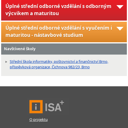
Úplné střední odborné vzdělání s odborným
výcvikem a maturitou
Úplné střední odborné vzdělání s vyučením i
maturitou - nástavbové studium
Navštívené školy
Střední škola informatiky, poštovnictví a finančnictví Brno,
příspěvková organizace, Čichnova 982/23, Brno
O projektu