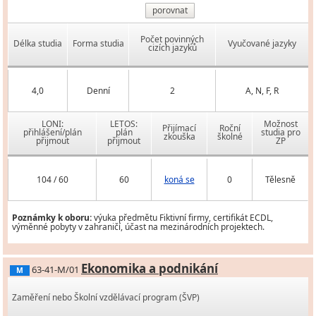
porovnat
Počet povinných
Délka studia
Forma studia
Vyučované jazyky
cizích jazyků
4,0
Denní
2
A, N, F, R
LONI:
LETOS:
Možnost
Přijímací
Roční
přihlášení/plán
plán
studia pro
zkouška
školné
přijmout
přijmout
ZP
104 / 60
60
koná se
0
Tělesně
Poznámky k oboru:
výuka předmětu Fiktivní firmy, certifikát ECDL,
výměnné pobyty v zahraničí, účast na mezinárodních projektech.
Ekonomika a podnikání
63-41-M/01
M
Zaměření nebo Školní vzdělávací program (ŠVP)