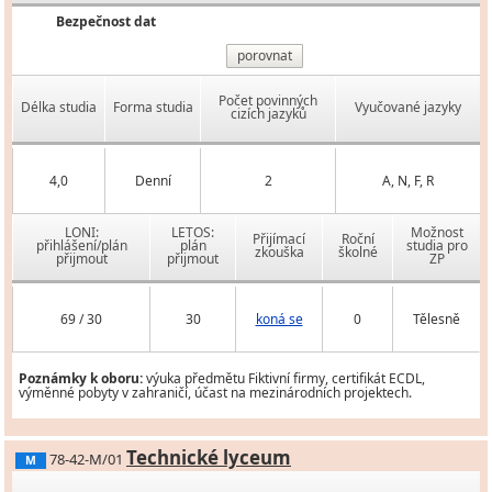
Bezpečnost dat
porovnat
Počet povinných
Délka studia
Forma studia
Vyučované jazyky
cizích jazyků
4,0
Denní
2
A, N, F, R
LONI:
LETOS:
Možnost
Přijímací
Roční
přihlášení/plán
plán
studia pro
zkouška
školné
přijmout
přijmout
ZP
69 / 30
30
koná se
0
Tělesně
Poznámky k oboru:
výuka předmětu Fiktivní firmy, certifikát ECDL,
výměnné pobyty v zahraničí, účast na mezinárodních projektech.
Technické lyceum
78-42-M/01
M