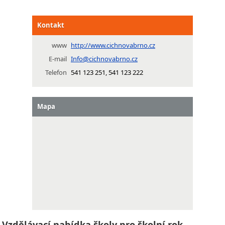
Kontakt
www
http://www.cichnovabrno.cz
E-mail
Info@cichnovabrno.cz
Telefon
541 123 251, 541 123 222
Mapa
Vzdělávací nabídka školy pro školní rok