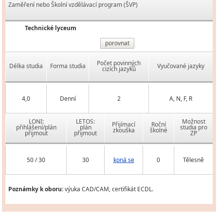
Zaměření nebo Školní vzdělávací program (ŠVP)
Technické lyceum
porovnat
Počet povinných
Délka studia
Forma studia
Vyučované jazyky
cizích jazyků
4,0
Denní
2
A, N, F, R
LONI:
LETOS:
Možnost
Přijímací
Roční
přihlášení/plán
plán
studia pro
zkouška
školné
přijmout
přijmout
ZP
50 / 30
30
koná se
0
Tělesně
Poznámky k oboru:
výuka CAD/CAM, certifikát ECDL.