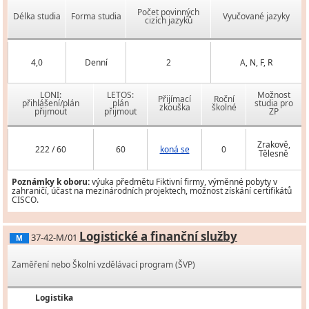
Počet povinných
Délka studia
Forma studia
Vyučované jazyky
cizích jazyků
4,0
Denní
2
A, N, F, R
LONI:
LETOS:
Možnost
Přijímací
Roční
přihlášení/plán
plán
studia pro
zkouška
školné
přijmout
přijmout
ZP
Zrakově,
222 / 60
60
koná se
0
Tělesně
Poznámky k oboru:
výuka předmětu Fiktivní firmy, výměnné pobyty v
zahraničí, účast na mezinárodních projektech, možnost získání certifikátů
CISCO.
Logistické a finanční služby
37-42-M/01
M
Zaměření nebo Školní vzdělávací program (ŠVP)
Logistika