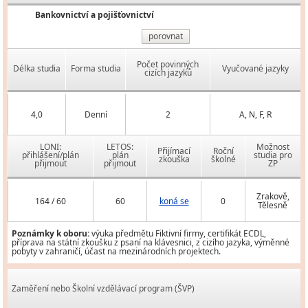
Bankovnictví a pojišťovnictví
porovnat
Počet povinných
Délka studia
Forma studia
Vyučované jazyky
cizích jazyků
4,0
Denní
2
A, N, F, R
LONI:
LETOS:
Možnost
Přijímací
Roční
přihlášení/plán
plán
studia pro
zkouška
školné
přijmout
přijmout
ZP
Zrakově,
164 / 60
60
koná se
0
Tělesně
Poznámky k oboru:
výuka předmětu Fiktivní firmy, certifikát ECDL,
příprava na státní zkoušku z psaní na klávesnici, z cizího jazyka, výměnné
pobyty v zahraničí, účast na mezinárodních projektech.
Zaměření nebo Školní vzdělávací program (ŠVP)