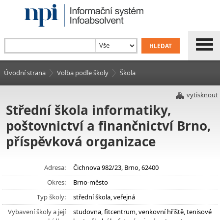
Úvodní strana
Volba podle školy
Škola
vytisknout
Střední škola informatiky,
poštovnictví a finančnictví Brno,
příspěvková organizace
Adresa:
Čichnova 982/23, Brno, 62400
Okres:
Brno-město
Typ školy:
střední škola, veřejná
Vybavení školy a její
studovna, fitcentrum, venkovní hřiště, tenisové