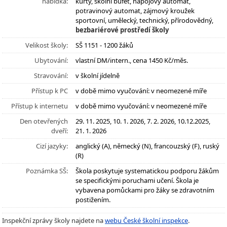
nabídka:
kurty, školní bufet, nápojový automat,
potravinový automat, zájmový kroužek
sportovní, umělecký, technický, přírodovědný,
bezbariérové prostředí školy
Velikost školy:
SŠ 1151 - 1200 žáků
Ubytování:
vlastní DM/intern., cena 1450 Kč/měs.
Stravování:
v školní jídelně
Přístup k PC
v době mimo vyučování: v neomezené míře
Přístup k internetu
v době mimo vyučování: v neomezené míře
Den otevřených
29. 11. 2025, 10. 1. 2026, 7. 2. 2026, 10.12.2025,
dveří:
21. 1. 2026
Cizí jazyky:
anglický (A), německý (N), francouzský (F), ruský
(R)
Poznámka SŠ:
Škola poskytuje systematickou podporu žákům
se specifickými poruchami učení. Škola je
vybavena pomůckami pro žáky se zdravotním
postižením.
Inspekční zprávy školy najdete na
webu České školní inspekce
.