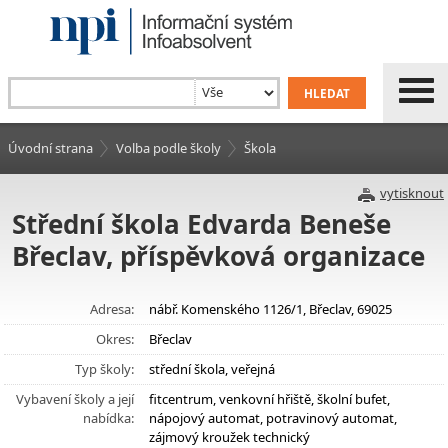
Úvodní strana
Volba podle školy
Škola
vytisknout
Střední škola Edvarda Beneše
Břeclav, příspěvková organizace
Adresa:
nábř. Komenského 1126/1, Břeclav, 69025
Okres:
Břeclav
Typ školy:
střední škola, veřejná
Vybavení školy a její
fitcentrum, venkovní hřiště, školní bufet,
nabídka:
nápojový automat, potravinový automat,
zájmový kroužek technický