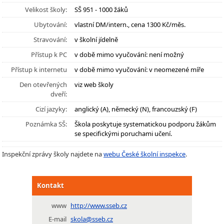
Velikost školy:
SŠ 951 - 1000 žáků
Ubytování:
vlastní DM/intern., cena 1300 Kč/měs.
Stravování:
v školní jídelně
Přístup k PC
v době mimo vyučování: není možný
Přístup k internetu
v době mimo vyučování: v neomezené míře
Den otevřených
viz web školy
dveří:
Cizí jazyky:
anglický (A), německý (N), francouzský (F)
Poznámka SŠ:
Škola poskytuje systematickou podporu žákům
se specifickými poruchami učení.
Inspekční zprávy školy najdete na
webu České školní inspekce
.
Kontakt
www
http://www.sseb.cz
E-mail
skola@sseb.cz