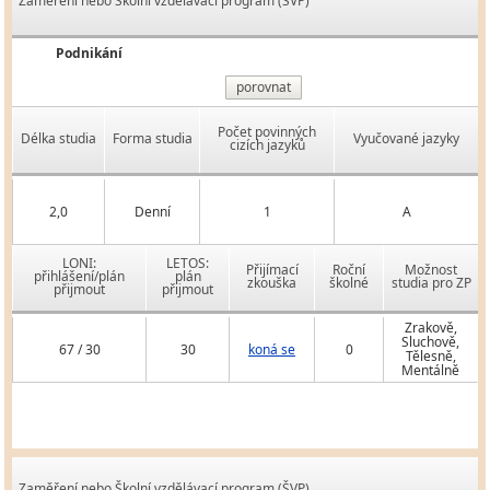
Zaměření nebo Školní vzdělávací program (ŠVP)
Podnikání
porovnat
Počet povinných
Délka studia
Forma studia
Vyučované jazyky
cizích jazyků
2,0
Denní
1
A
LONI:
LETOS:
Přijímací
Roční
Možnost
přihlášení/plán
plán
zkouška
školné
studia pro ZP
přijmout
přijmout
Zrakově,
Sluchově,
67 / 30
30
koná se
0
Tělesně,
Mentálně
Zaměření nebo Školní vzdělávací program (ŠVP)