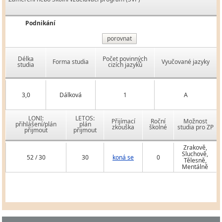
Podnikání
porovnat
Délka
Počet povinných
Forma studia
Vyučované jazyky
studia
cizích jazyků
3,0
Dálková
1
A
LONI:
LETOS:
Přijímací
Roční
Možnost
přihlášení/plán
plán
zkouška
školné
studia pro ZP
přijmout
přijmout
Zrakově,
Sluchově,
52 / 30
30
koná se
0
Tělesně,
Mentálně