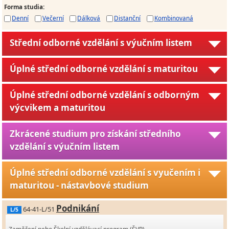
Forma studia
:
Denní
Večerní
Dálková
Distanční
Kombinovaná
Střední odborné vzdělání s výučním listem
Úplné střední odborné vzdělání s maturitou
Úplné střední odborné vzdělání s odborným
výcvikem a maturitou
Zkrácené studium pro získání středního
vzdělání s výučním listem
Úplné střední odborné vzdělání s vyučením i
maturitou - nástavbové studium
Podnikání
64-41-L/51
L/5