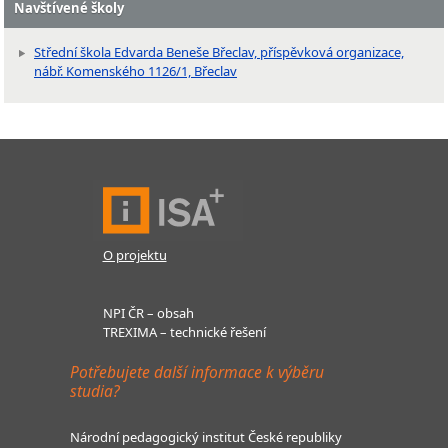
Navštívené školy
Střední škola Edvarda Beneše Břeclav, příspěvková organizace,
nábř. Komenského 1126/1, Břeclav
O projektu
NPI ČR – obsah
TREXIMA – technické řešení
Potřebujete další informace k výběru
studia?
Národní pedagogický institut České republiky