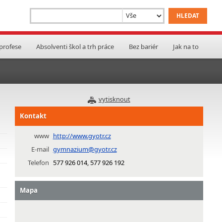
 profese
Absolventi škol a trh práce
Bez bariér
Jak na to
vytisknout
Kontakt
www
http://www.gyotr.cz
E-mail
gymnazium@gyotr.cz
Telefon
577 926 014, 577 926 192
Mapa