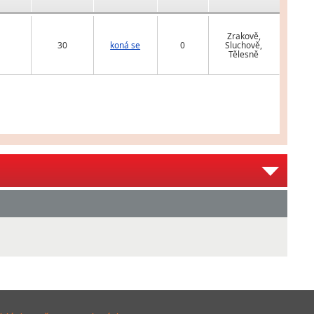
Zrakově,
30
koná se
0
Sluchově,
Tělesně