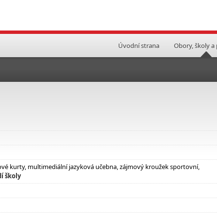
Úvodní strana
Obory, školy a
sové kurty, multimediální jazyková učebna, zájmový kroužek sportovní,
í školy