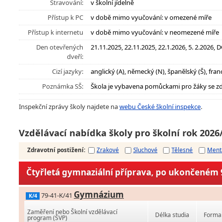
Stravování:
v školní jídelně
Přístup k PC
v době mimo vyučování: v omezené míře
Přístup k internetu
v době mimo vyučování: v neomezené míře
Den otevřených
21.11.2025, 22.11.2025, 22.1.2026, 5. 2.2026, 
dveří:
Cizí jazyky:
anglický (A), německý (N), španělský (Š), fran
Poznámka SŠ:
Škola je vybavena pomůckami pro žáky se z
Inspekční zprávy školy najdete na
webu České školní inspekce
.
Vzdělávací nabídka školy pro školní rok 2026
Zdravotní postižení
:
Zrakové
Sluchové
Tělesné
Ment
Čtyřletá gymnaziální příprava, po ukončeném 9
Gymnázium
79-41-K/41
K/4
Zaměření nebo Školní vzdělávací
Délka studia
Forma 
program (ŠVP)