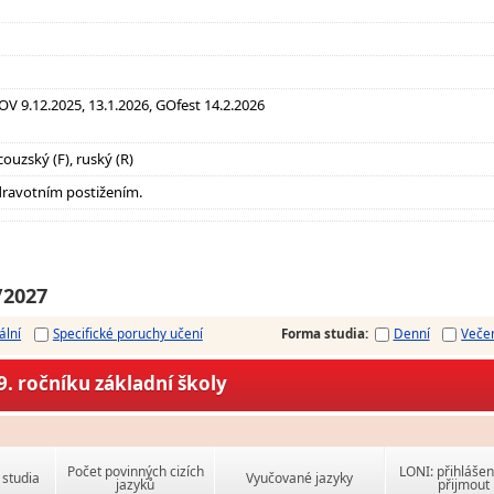
DOV 9.12.2025, 13.1.2026, GOfest 14.2.2026
couzský (F), ruský (R)
dravotním postižením.
/2027
ální
Specifické poruchy učení
Forma studia
:
Denní
Veče
. ročníku základní školy
Počet povinných cizích
LONI: přihlášen
studia
Vyučované jazyky
jazyků
přijmout