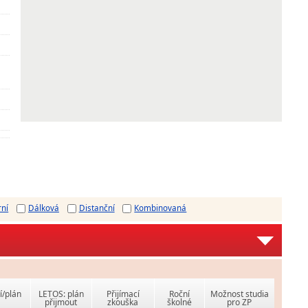
rní
Dálková
Distanční
Kombinovaná
í/plán
LETOS: plán
Přijímací
Roční
Možnost studia
přijmout
zkouška
školné
pro ZP