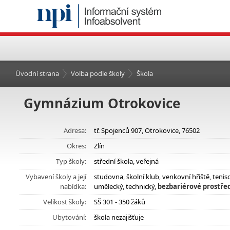
Úvodní strana
Volba podle školy
Škola
Gymnázium Otrokovice
Adresa:
tř. Spojenců 907, Otrokovice, 76502
Okres:
Zlín
Typ školy:
střední škola, veřejná
Vybavení školy a její
studovna, školní klub, venkovní hřiště, teni
nabídka:
umělecký, technický,
bezbariérové prostřed
Velikost školy:
SŠ 301 - 350 žáků
Ubytování:
škola nezajišťuje