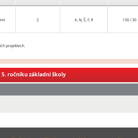
nní
2
A, N, Š, F, R
130 / 30
ch projektech.
5. ročníku základní školy