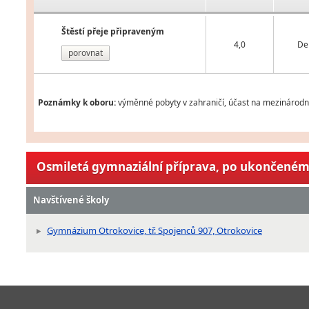
Štěstí přeje připraveným
4,0
De
porovnat
Poznámky k oboru:
výměnné pobyty v zahraničí, účast na mezinárodní
Osmiletá gymnaziální příprava, po ukončeném 
Navštívené školy
Gymnázium Otrokovice, tř. Spojenců 907, Otrokovice