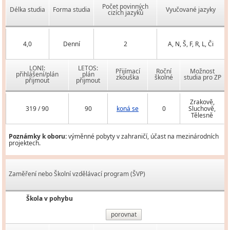
Počet povinných
Délka studia
Forma studia
Vyučované jazyky
cizích jazyků
4,0
Denní
2
A, N, Š, F, R, L, Či
LONI:
LETOS:
Přijímací
Roční
Možnost
přihlášení/plán
plán
zkouška
školné
studia pro ZP
přijmout
přijmout
Zrakově,
319 / 90
90
koná se
0
Sluchově,
Tělesně
Poznámky k oboru:
výměnné pobyty v zahraničí, účast na mezinárodních
projektech.
Zaměření nebo Školní vzdělávací program (ŠVP)
Škola v pohybu
porovnat