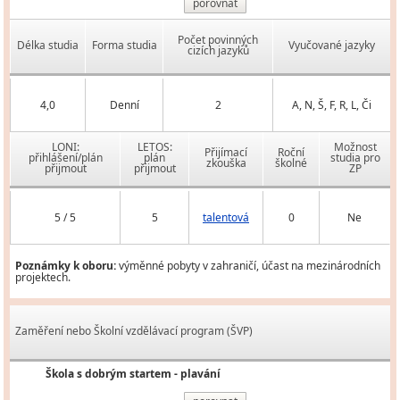
porovnat
Počet povinných
Délka studia
Forma studia
Vyučované jazyky
cizích jazyků
4,0
Denní
2
A, N, Š, F, R, L, Či
LONI:
LETOS:
Možnost
Přijímací
Roční
přihlášení/plán
plán
studia pro
zkouška
školné
přijmout
přijmout
ZP
5 / 5
5
talentová
0
Ne
Poznámky k oboru:
výměnné pobyty v zahraničí, účast na mezinárodních
projektech.
Zaměření nebo Školní vzdělávací program (ŠVP)
Škola s dobrým startem - plavání