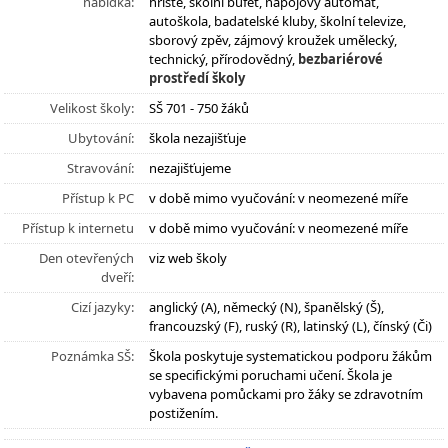
nabídka:
hřiště, školní bufet, nápojový automat,
autoškola, badatelské kluby, školní televize,
sborový zpěv, zájmový kroužek umělecký,
technický, přírodovědný,
bezbariérové
prostředí školy
Velikost školy:
SŠ 701 - 750 žáků
Ubytování:
škola nezajišťuje
Stravování:
nezajišťujeme
Přístup k PC
v době mimo vyučování: v neomezené míře
Přístup k internetu
v době mimo vyučování: v neomezené míře
Den otevřených
viz web školy
dveří:
Cizí jazyky:
anglický (A), německý (N), španělský (Š),
francouzský (F), ruský (R), latinský (L), čínský (Či)
Poznámka SŠ:
Škola poskytuje systematickou podporu žákům
se specifickými poruchami učení. Škola je
vybavena pomůckami pro žáky se zdravotním
postižením.