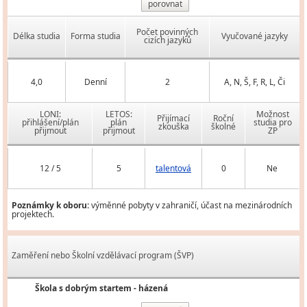
porovnat
Počet povinných
Délka studia
Forma studia
Vyučované jazyky
cizích jazyků
4,0
Denní
2
A, N, Š, F, R, L, Či
LONI:
LETOS:
Možnost
Přijímací
Roční
přihlášení/plán
plán
studia pro
zkouška
školné
přijmout
přijmout
ZP
12 / 5
5
talentová
0
Ne
Poznámky k oboru:
výměnné pobyty v zahraničí, účast na mezinárodních
projektech.
Zaměření nebo Školní vzdělávací program (ŠVP)
Škola s dobrým startem - házená