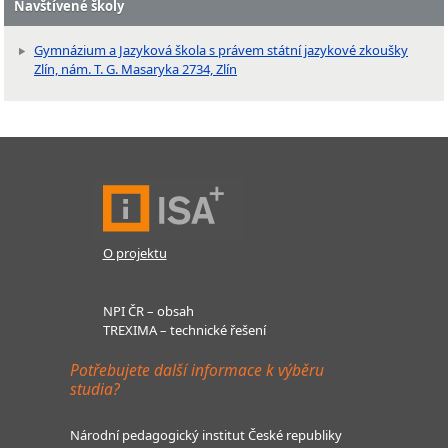
Navštívené školy
Gymnázium a Jazyková škola s právem státní jazykové zkoušky
Zlín, nám. T. G. Masaryka 2734, Zlín
O projektu
NPI ČR – obsah
TREXIMA – technické řešení
Potřebujete další informace k výběru
studia?
Národní pedagogický institut České republiky