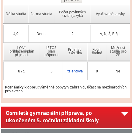
Počet povinných
Délka studia
Forma studia
Vyučované jazyky
cizích jazyků
4,0
Denní
2
A, N, Š, F, R, L
LONI:
LETOS:
Možnost
Přijímací
Roční
přihlášení/plán
plán
studia pro
zkouška
školné
přijmout
přijmout
ZP
8 / 5
5
talentová
0
Ne
Poznámky k oboru:
výměnné pobyty v zahraničí, účast na mezinárodních
projektech.
Osmiletá gymnaziální příprava, po
ukončeném 5. ročníku základní školy