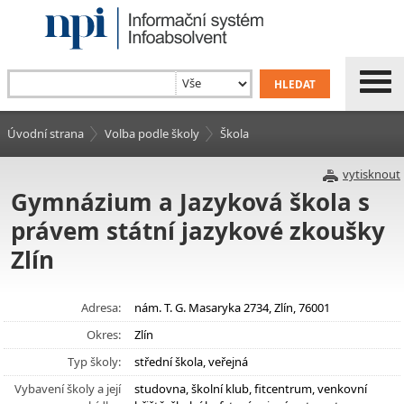
Úvodní strana
Volba podle školy
Škola
vytisknout
Gymnázium a Jazyková škola s
právem státní jazykové zkoušky
Zlín
Adresa:
nám. T. G. Masaryka 2734, Zlín, 76001
Okres:
Zlín
Typ školy:
střední škola, veřejná
Vybavení školy a její
studovna, školní klub, fitcentrum, venkovní