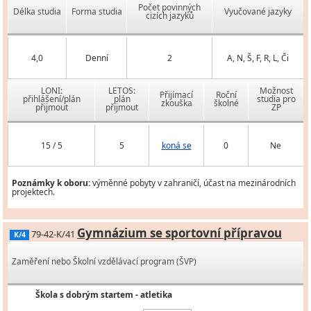
Počet povinných
Délka studia
Forma studia
Vyučované jazyky
cizích jazyků
4,0
Denní
2
A, N, Š, F, R, L, Či
LONI:
LETOS:
Možnost
Přijímací
Roční
přihlášení/plán
plán
studia pro
zkouška
školné
přijmout
přijmout
ZP
15 / 5
5
koná se
0
Ne
Poznámky k oboru:
výměnné pobyty v zahraničí, účast na mezinárodních
projektech.
Gymnázium se sportovní přípravou
79-42-K/41
K/4
Zaměření nebo Školní vzdělávací program (ŠVP)
Škola s dobrým startem - atletika