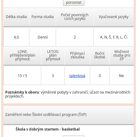
porovnat
Počet povinných
Délka studia
Forma studia
Vyučované jazyky
cizích jazyků
4,0
Denní
2
A, N, Š, F, R, L, Či
LONI:
LETOS:
Možnost
Přijímací
Roční
přihlášení/plán
plán
studia pro
zkouška
školné
přijmout
přijmout
ZP
15 / 5
5
talentová
0
Ne
Poznámky k oboru:
výměnné pobyty v zahraničí, účast na mezinárodních
projektech.
Zaměření nebo Školní vzdělávací program (ŠVP)
Škola s dobrým startem - basketbal