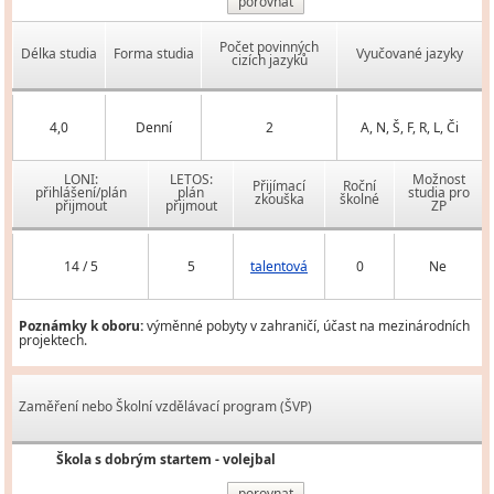
porovnat
Počet povinných
Délka studia
Forma studia
Vyučované jazyky
cizích jazyků
4,0
Denní
2
A, N, Š, F, R, L, Či
LONI:
LETOS:
Možnost
Přijímací
Roční
přihlášení/plán
plán
studia pro
zkouška
školné
přijmout
přijmout
ZP
14 / 5
5
talentová
0
Ne
Poznámky k oboru:
výměnné pobyty v zahraničí, účast na mezinárodních
projektech.
Zaměření nebo Školní vzdělávací program (ŠVP)
Škola s dobrým startem - volejbal
porovnat