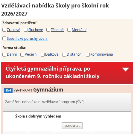
Vzdělávací nabídka školy pro školní rok
2026/2027
Zdravotní postižení
:
Zrakové
Sluchové
Tělesné
Mentální
Specifické poruchy učení
Forma studia
:
Denní
Večerní
Dálková
Distanční
Kombinovaná
Čtyřletá gymnaziální příprava, po
ukončeném 9. ročníku základní školy
Gymnázium
79-41-K/41
K/4
Zaměření nebo Školní vzdělávací program (ŠVP)
Škola s dobrým výhledem
porovnat