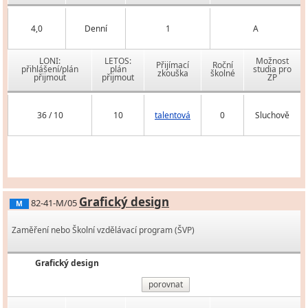
4,0
Denní
1
A
LONI:
LETOS:
Možnost
Přijímací
Roční
přihlášení/plán
plán
studia pro
zkouška
školné
přijmout
přijmout
ZP
36 / 10
10
talentová
0
Sluchově
Grafický design
82-41-M/05
M
Zaměření nebo Školní vzdělávací program (ŠVP)
Grafický design
porovnat