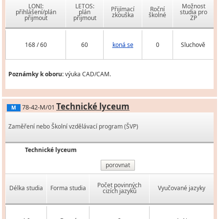
LONI:
LETOS:
Možnost
Přijímací
Roční
přihlášení/plán
plán
studia pro
zkouška
školné
přijmout
přijmout
ZP
168 / 60
60
koná se
0
Sluchově
Poznámky k oboru:
výuka CAD/CAM.
Technické lyceum
78-42-M/01
M
Zaměření nebo Školní vzdělávací program (ŠVP)
Technické lyceum
porovnat
Počet povinných
Délka studia
Forma studia
Vyučované jazyky
cizích jazyků