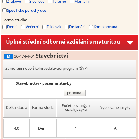
Zrakové
Sluchové
Tělesné
Mentální
Specifické poruchy učení
Forma studia
:
Denní
Večerní
Dálková
Distanční
Kombinovaná
Úplné střední odborné vzdělání s maturitou
Stavebnictví
36-47-M/01
M
Zaměření nebo Školní vzdělávací program (ŠVP)
Stavebnictví - pozemní stavby
porovnat
Počet povinných
Délka studia
Forma studia
Vyučované jazyky
cizích jazyků
4,0
Denní
1
A