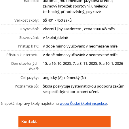
nabídka:
automat, multimediální jazyková učebna,
zájmový kroužek sportovní, umělecký,
technický, přírodovědný, jazykové
Velikost školy:
SŠ 401 - 450 žáků
Ubytování:
vlastní i jiný DM/intern., cena 1100 Kč/měs.
Stravování:
v školní jídelně
Přístup k PC
v době mimo vyučování: v neomezené míře
Přístup k internetu
v době mimo vyučování: v neomezené míře
Den otevřených
15. a 16. 10. 2025, 7. a 8. 11. 2025, 9. a 10. 1. 2026
dveří:
Cizí jazyky:
anglický (A), německý (N)
Poznámka SŠ:
Škola poskytuje systematickou podporu žákům
se specifickými poruchami učení.
Inspekční zprávy školy najdete na
webu České školní inspekce
.
Kontakt