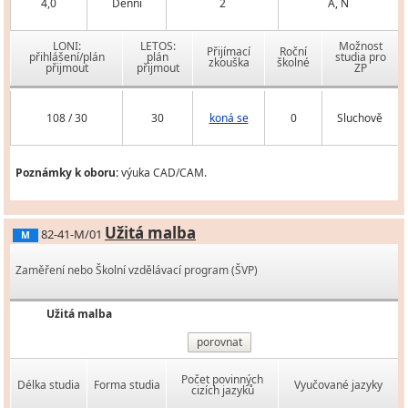
4,0
Denní
2
A, N
LONI:
LETOS:
Možnost
Přijímací
Roční
přihlášení/plán
plán
studia pro
zkouška
školné
přijmout
přijmout
ZP
108 / 30
30
koná se
0
Sluchově
Poznámky k oboru:
výuka CAD/CAM.
Užitá malba
82-41-M/01
M
Zaměření nebo Školní vzdělávací program (ŠVP)
Užitá malba
porovnat
Počet povinných
Délka studia
Forma studia
Vyučované jazyky
cizích jazyků