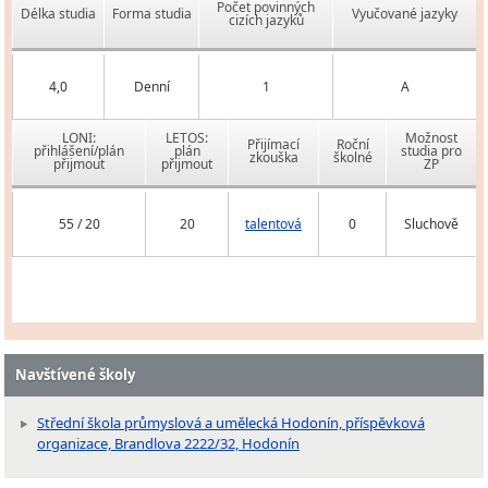
Počet povinných
Délka studia
Forma studia
Vyučované jazyky
cizích jazyků
4,0
Denní
1
A
LONI:
LETOS:
Možnost
Přijímací
Roční
přihlášení/plán
plán
studia pro
zkouška
školné
přijmout
přijmout
ZP
55 / 20
20
talentová
0
Sluchově
Navštívené školy
Střední škola průmyslová a umělecká Hodonín, příspěvková
organizace, Brandlova 2222/32, Hodonín