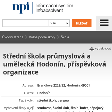
Úvodní strana
Volba podle školy
Škola
vytisknout
Střední škola průmyslová a
umělecká Hodonín, příspěvková
organizace
Adresa:
Brandlova 2222/32, Hodonín, 69501
Okres:
Hodonín
Typ školy:
střední škola, veřejná
Vybavení školy a její
studovna, školní klub, školní bufet, nápojový