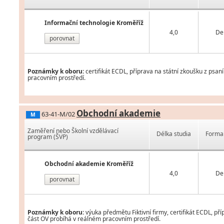
Informační technologie Kroměříž
4,0
De
porovnat
Poznámky k oboru:
certifikát ECDL, příprava na státní zkoušku z psan
pracovním prostředí.
Obchodní akademie
63-41-M/02
M
Zaměření nebo Školní vzdělávací
Délka studia
Forma 
program (ŠVP)
Obchodní akademie Kroměříž
4,0
De
porovnat
Poznámky k oboru:
výuka předmětu Fiktivní firmy, certifikát ECDL, př
část OV probíhá v reálném pracovním prostředí.