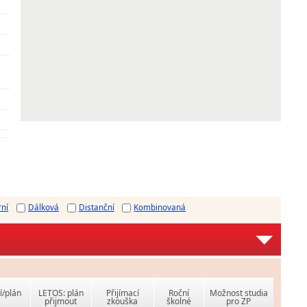
rní
Dálková
Distanční
Kombinovaná
í/plán
LETOS: plán
Přijímací
Roční
Možnost studia
přijmout
zkouška
školné
pro ZP