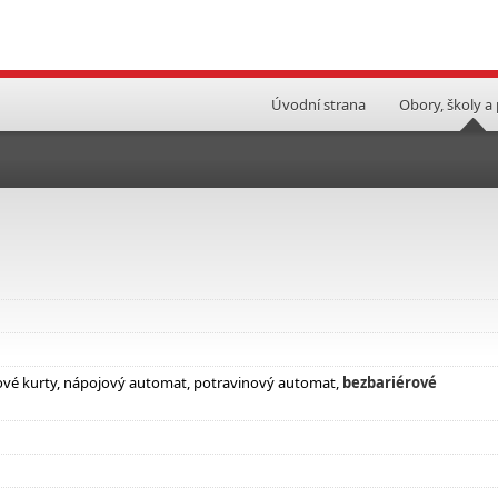
Úvodní strana
Obory, školy a
sové kurty, nápojový automat, potravinový automat,
bezbariérové