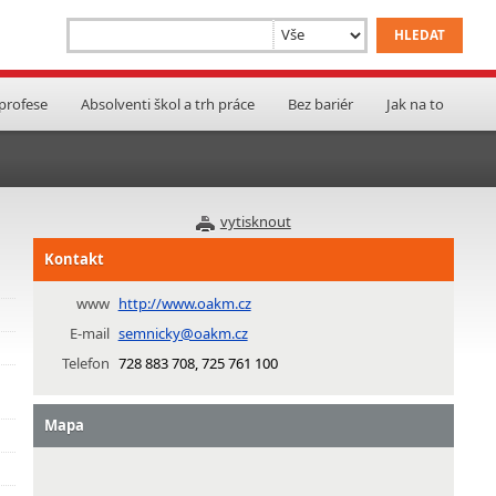
 profese
Absolventi škol a trh práce
Bez bariér
Jak na to
vytisknout
Kontakt
www
http://www.oakm.cz
E-mail
semnicky@oakm.cz
Telefon
728 883 708, 725 761 100
Mapa