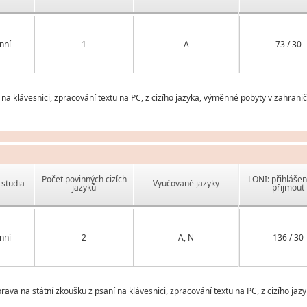
nní
1
A
73 / 30
í na klávesnici, zpracování textu na PC, z cizího jazyka, výměnné pobyty v zahran
Počet povinných cizích
LONI: přihlášen
studia
Vyučované jazyky
jazyků
přijmout
nní
2
A, N
136 / 30
íprava na státní zkoušku z psaní na klávesnici, zpracování textu na PC, z cizího j