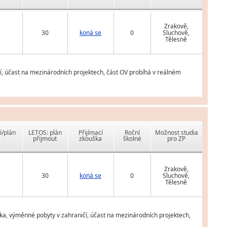
Zrakově,
30
koná se
0
Sluchově,
Tělesně
ičí, účast na mezinárodních projektech, část OV probíhá v reálném
í/plán
LETOS: plán
Přijímací
Roční
Možnost studia
přijmout
zkouška
školné
pro ZP
Zrakově,
30
koná se
0
Sluchově,
Tělesně
azyka, výměnné pobyty v zahraničí, účast na mezinárodních projektech,