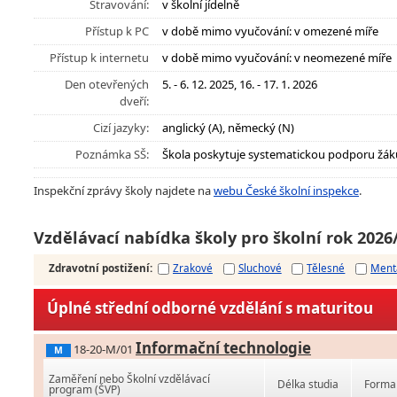
Stravování:
v školní jídelně
Přístup k PC
v době mimo vyučování: v omezené míře
Přístup k internetu
v době mimo vyučování: v neomezené míře
Den otevřených
5. - 6. 12. 2025, 16. - 17. 1. 2026
dveří:
Cizí jazyky:
anglický (A), německý (N)
Poznámka SŠ:
Škola poskytuje systematickou podporu žák
Inspekční zprávy školy najdete na
webu České školní inspekce
.
Vzdělávací nabídka školy pro školní rok 2026
Zdravotní postižení
:
Zrakové
Sluchové
Tělesné
Ment
Úplné střední odborné vzdělání s maturitou
Informační technologie
18-20-M/01
M
Zaměření nebo Školní vzdělávací
Délka studia
Forma 
program (ŠVP)