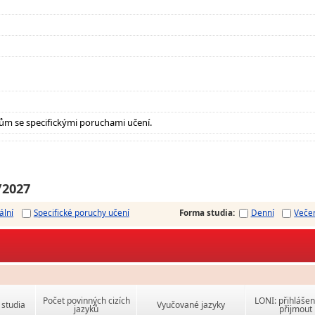
ům se specifickými poruchami učení.
/2027
ální
Specifické poruchy učení
Forma studia
:
Denní
Veče
Počet povinných cizích
LONI: přihlášen
studia
Vyučované jazyky
jazyků
přijmout