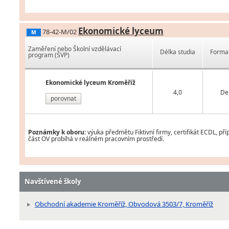
Ekonomické lyceum
78-42-M/02
M
Zaměření nebo Školní vzdělávací
Délka studia
Forma 
program (ŠVP)
Ekonomické lyceum Kroměříž
4,0
De
porovnat
Poznámky k oboru:
výuka předmětu Fiktivní firmy, certifikát ECDL, př
část OV probíhá v reálném pracovním prostředí.
Navštívené školy
Obchodní akademie Kroměříž, Obvodová 3503/7, Kroměříž