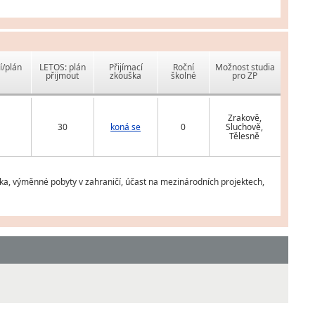
í/plán
LETOS: plán
Přijímací
Roční
Možnost studia
přijmout
zkouška
školné
pro ZP
Zrakově,
30
koná se
0
Sluchově,
Tělesně
azyka, výměnné pobyty v zahraničí, účast na mezinárodních projektech,