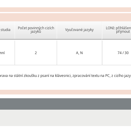
Počet povinných cizích
LONI: přihlášen
studia
Vyučované jazyky
jazyků
přijmout
nní
2
A, N
74 / 30
íprava na státní zkoušku z psaní na klávesnici, zpracování textu na PC, z cizího j