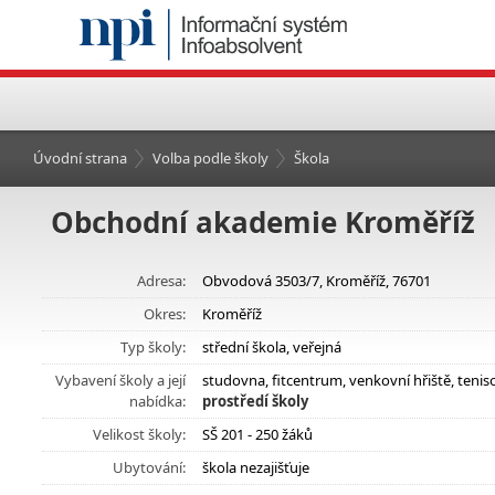
Úvodní strana
Volba podle školy
Škola
Obchodní akademie Kroměříž
Adresa:
Obvodová 3503/7, Kroměříž, 76701
Okres:
Kroměříž
Typ školy:
střední škola, veřejná
Vybavení školy a její
studovna, fitcentrum, venkovní hřiště, teni
nabídka:
prostředí školy
Velikost školy:
SŠ 201 - 250 žáků
Ubytování:
škola nezajišťuje