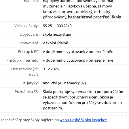
nabídka:
nápojový automat, potravinový automat,
multimediální jazyková učebna, zájmový
kroužek sportovní, umělecký, technický,
přírodovědný,
bezbariérové prostředí školy
Velikost školy:
SŠ 251 - 300 žáků
Ubytování:
škola nezajišťuje
Stravování:
v školní jídelně
Přístup k PC
v době mimo vyučování: v omezené míře
Přístup k internetu
v době mimo vyučování: v omezené míře
Den otevřených
3.12.2025
dveří:
Cizí jazyky:
anglický (A), německý (N)
Poznámka SŠ:
Škola poskytuje systematickou podporu žákům
se specifickými poruchami učení. Škola je
vybavena pomůckami pro žáky se zdravotním
postižením.
Inspekční zprávy školy najdete na
webu České školní inspekce
.