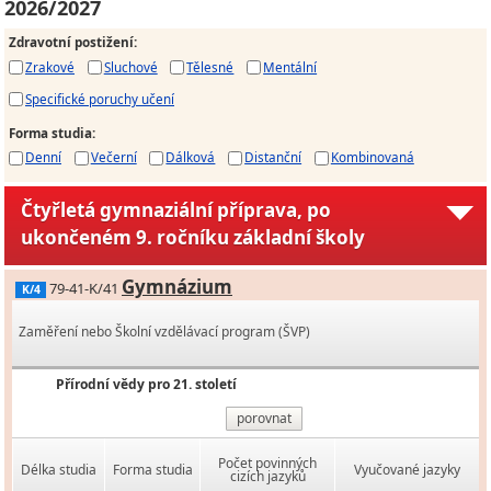
2026/2027
Zdravotní postižení
:
Zrakové
Sluchové
Tělesné
Mentální
Specifické poruchy učení
Forma studia
:
Denní
Večerní
Dálková
Distanční
Kombinovaná
Čtyřletá gymnaziální příprava, po
ukončeném 9. ročníku základní školy
Gymnázium
79-41-K/41
K/4
Zaměření nebo Školní vzdělávací program (ŠVP)
Přírodní vědy pro 21. století
porovnat
Počet povinných
Délka studia
Forma studia
Vyučované jazyky
cizích jazyků