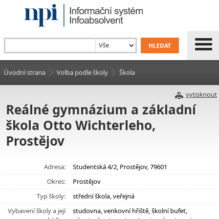
Úvodní strana
Volba podle školy
Škola
vytisknout
Reálné gymnázium a základní
škola Otto Wichterleho,
Prostějov
Adresa:
Studentská 4/2, Prostějov, 79601
Okres:
Prostějov
Typ školy:
střední škola, veřejná
Vybavení školy a její
studovna, venkovní hřiště, školní bufet,