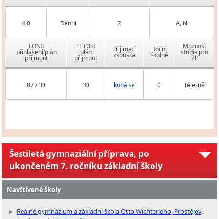
4,0
Denní
2
A, N
LONI:
LETOS:
Možnost
Přijímací
Roční
přihlášení/plán
plán
studia pro
zkouška
školné
přijmout
přijmout
ZP
87 / 30
30
koná se
0
Tělesně
Šestiletá gymnaziální příprava, po
ukončeném 7. ročníku základní školy
Navštívené školy
Reálné gymnázium a základní škola Otto Wichterleho, Prostějov,