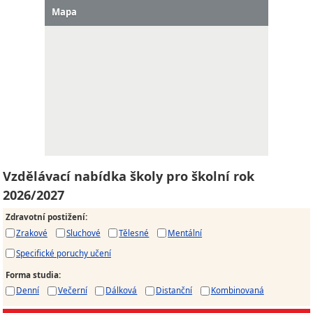
Mapa
Vzdělávací nabídka školy pro školní rok
2026/2027
Zdravotní postižení
:
Zrakové
Sluchové
Tělesné
Mentální
Specifické poruchy učení
Forma studia
:
Denní
Večerní
Dálková
Distanční
Kombinovaná