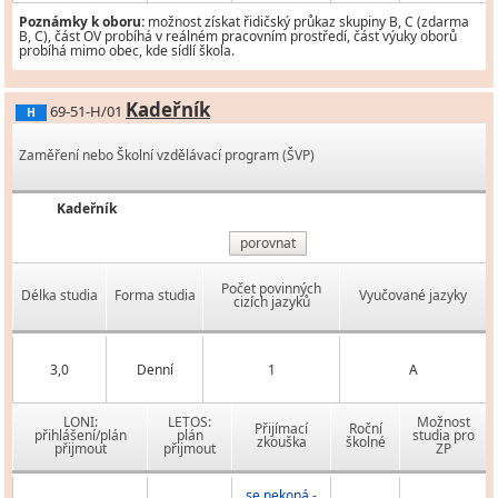
Poznámky k oboru:
možnost získat řidičský průkaz skupiny B, C (zdarma
B, C), část OV probíhá v reálném pracovním prostředí, část výuky oborů
probíhá mimo obec, kde sídlí škola.
Kadeřník
69-51-H/01
H
Zaměření nebo Školní vzdělávací program (ŠVP)
Kadeřník
porovnat
Počet povinných
Délka studia
Forma studia
Vyučované jazyky
cizích jazyků
3,0
Denní
1
A
LONI:
LETOS:
Možnost
Přijímací
Roční
přihlášení/plán
plán
studia pro
zkouška
školné
přijmout
přijmout
ZP
se nekoná -