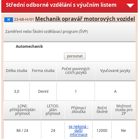
Střední odborné vzdělání s výučním listem
Mechanik opravář motorových vozidel
23-68-H/01
H
Zaměření nebo Školní vzdělávací program (ŠVP)
Automechanik
porovnat
Počet povinných
Délka studia
Forma studia
Vyučované jazyky
cizích jazyků
3,0
Denní
1
A
LONI:
LETOS:
Možnost
Přijímací
Roční
přihlášení/plán
plán
studia pro
zkouška
školné
přijmout
přijmout
ZP
se nekoná -
86 / 24
24
další
12000
Ne
informace