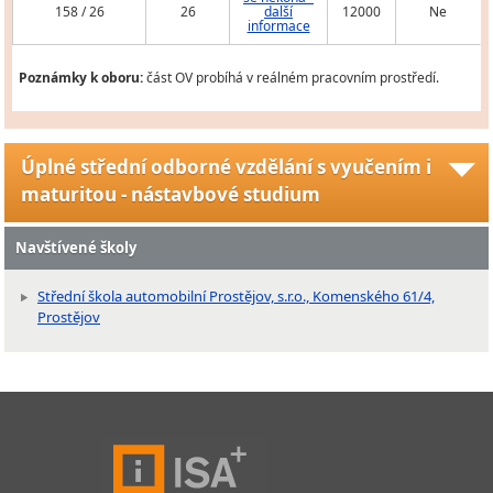
158 / 26
26
další
12000
Ne
informace
Poznámky k oboru:
část OV probíhá v reálném pracovním prostředí.
Úplné střední odborné vzdělání s vyučením i
maturitou - nástavbové studium
Navštívené školy
Střední škola automobilní Prostějov, s.r.o., Komenského 61/4,
Prostějov