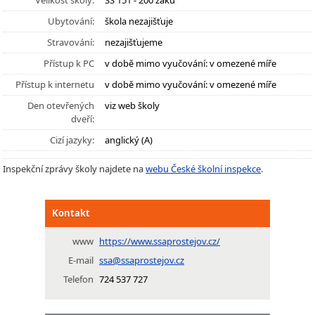
Velikost školy:
SŠ 151 - 200 žáků
Ubytování:
škola nezajišťuje
Stravování:
nezajišťujeme
Přístup k PC
v době mimo vyučování: v omezené míře
Přístup k internetu
v době mimo vyučování: v omezené míře
Den otevřených
viz web školy
dveří:
Cizí jazyky:
anglický (A)
Inspekční zprávy školy najdete na
webu České školní inspekce
.
Kontakt
www
https://www.ssaprostejov.cz/
E-mail
ssa@ssaprostejov.cz
Telefon
724 537 727