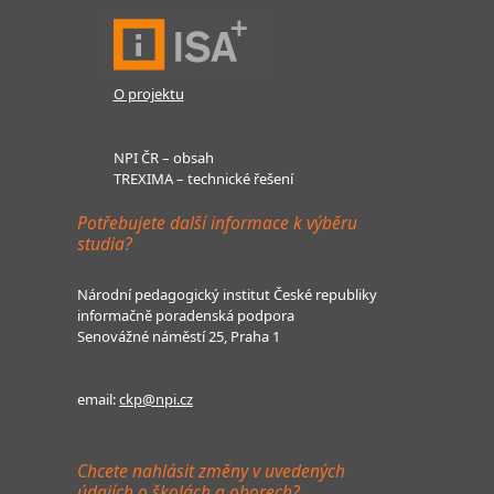
O projektu
NPI ČR – obsah
TREXIMA – technické řešení
Potřebujete další informace k výběru
studia?
Národní pedagogický institut České republiky
informačně poradenská podpora
Senovážné náměstí 25, Praha 1
email:
ckp@npi.cz
Chcete nahlásit změny v uvedených
údajích o školách a oborech?