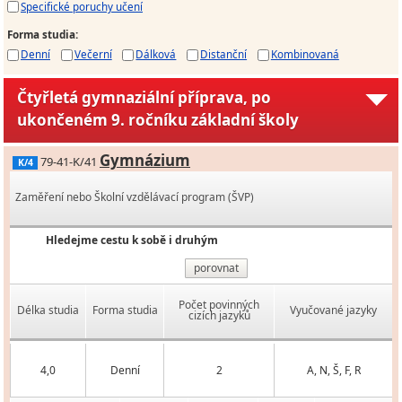
Specifické poruchy učení
Forma studia
:
Denní
Večerní
Dálková
Distanční
Kombinovaná
Čtyřletá gymnaziální příprava, po
ukončeném 9. ročníku základní školy
Gymnázium
79-41-K/41
K/4
Zaměření nebo Školní vzdělávací program (ŠVP)
Hledejme cestu k sobě i druhým
porovnat
Počet povinných
Délka studia
Forma studia
Vyučované jazyky
cizích jazyků
4,0
Denní
2
A, N, Š, F, R