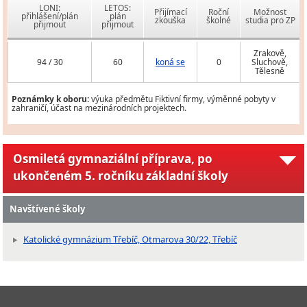
LONI:
LETOS:
Přijímací
Roční
Možnost
přihlášení/plán
plán
zkouška
školné
studia pro ZP
přijmout
přijmout
Zrakově,
94 / 30
60
koná se
0
Sluchově,
Tělesně
Poznámky k oboru:
výuka předmětu Fiktivní firmy, výměnné pobyty v
zahraničí, účast na mezinárodních projektech.
Osmiletá gymnaziální příprava, po
ukončeném 5. ročníku základní školy
Navštívené školy
Katolické gymnázium Třebíč, Otmarova 30/22, Třebíč