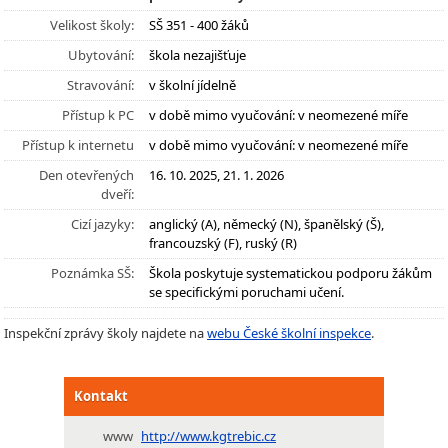
Velikost školy:
SŠ 351 - 400 žáků
Ubytování:
škola nezajišťuje
Stravování:
v školní jídelně
Přístup k PC
v době mimo vyučování: v neomezené míře
Přístup k internetu
v době mimo vyučování: v neomezené míře
Den otevřených
16. 10. 2025, 21. 1. 2026
dveří:
Cizí jazyky:
anglický (A), německý (N), španělský (Š),
francouzský (F), ruský (R)
Poznámka SŠ:
Škola poskytuje systematickou podporu žákům
se specifickými poruchami učení.
Inspekční zprávy školy najdete na
webu České školní inspekce
.
Kontakt
www
http://www.kgtrebic.cz