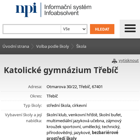
Úvodní strana
Volba podle školy
Škola
vytisknout
Katolické gymnázium Třebíč
Adresa:
Otmarova 30/22, Třebíč, 67401
Okres:
Třebíč
Typ školy:
střední škola, církevní
Vybavení školy a její
školní klub, venkovní hřiště, školní bufet,
nabídka:
multimediální jazyková učebna, zájmový
kroužek sportovní, umělecký, technický,
přírodovědný, jazykové,
bezbariérové
prostředí školy