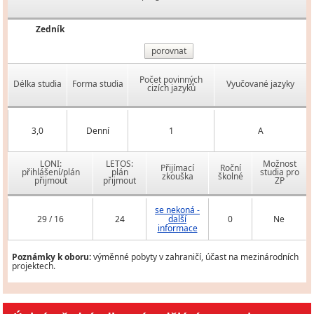
Zedník
porovnat
Počet povinných
Délka studia
Forma studia
Vyučované jazyky
cizích jazyků
3,0
Denní
1
A
LONI:
LETOS:
Možnost
Přijímací
Roční
přihlášení/plán
plán
studia pro
zkouška
školné
přijmout
přijmout
ZP
se nekoná -
29 / 16
24
další
0
Ne
informace
Poznámky k oboru:
výměnné pobyty v zahraničí, účast na mezinárodních
projektech.