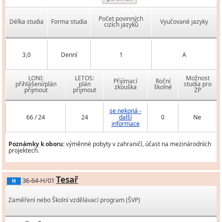
Počet povinných
Délka studia
Forma studia
Vyučované jazyky
cizích jazyků
3,0
Denní
1
A
LONI:
LETOS:
Možnost
Přijímací
Roční
přihlášení/plán
plán
studia pro
zkouška
školné
přijmout
přijmout
ZP
se nekoná -
66 / 24
24
další
0
Ne
informace
Poznámky k oboru:
výměnné pobyty v zahraničí, účast na mezinárodních
projektech.
Tesař
36-64-H/01
H
Zaměření nebo Školní vzdělávací program (ŠVP)