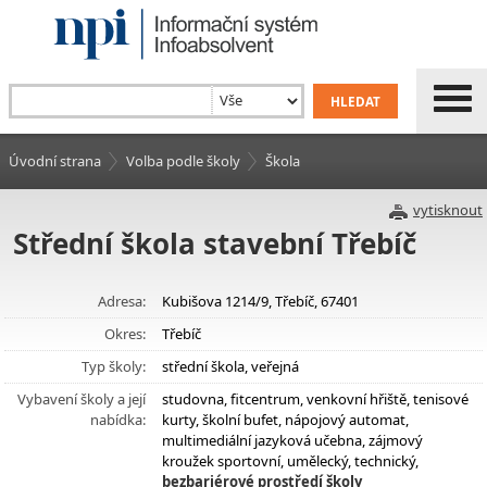
Úvodní strana
Volba podle školy
Škola
vytisknout
Střední škola stavební Třebíč
Adresa:
Kubišova 1214/9, Třebíč, 67401
Okres:
Třebíč
Typ školy:
střední škola, veřejná
Vybavení školy a její
studovna, fitcentrum, venkovní hřiště, tenisové
nabídka:
kurty, školní bufet, nápojový automat,
multimediální jazyková učebna, zájmový
kroužek sportovní, umělecký, technický,
bezbariérové prostředí školy