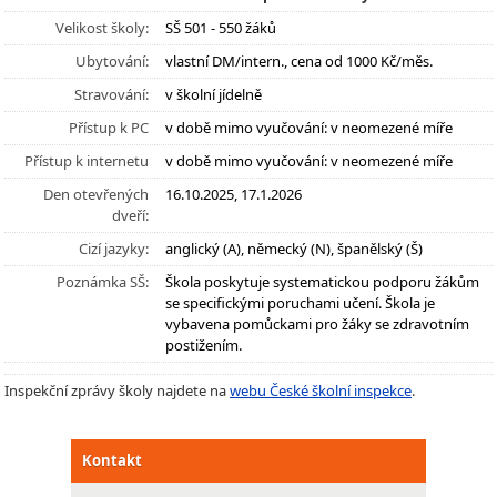
Velikost školy:
SŠ 501 - 550 žáků
Ubytování:
vlastní DM/intern., cena od 1000 Kč/měs.
Stravování:
v školní jídelně
Přístup k PC
v době mimo vyučování: v neomezené míře
Přístup k internetu
v době mimo vyučování: v neomezené míře
Den otevřených
16.10.2025, 17.1.2026
dveří:
Cizí jazyky:
anglický (A), německý (N), španělský (Š)
Poznámka SŠ:
Škola poskytuje systematickou podporu žákům
se specifickými poruchami učení. Škola je
vybavena pomůckami pro žáky se zdravotním
postižením.
Inspekční zprávy školy najdete na
webu České školní inspekce
.
Kontakt