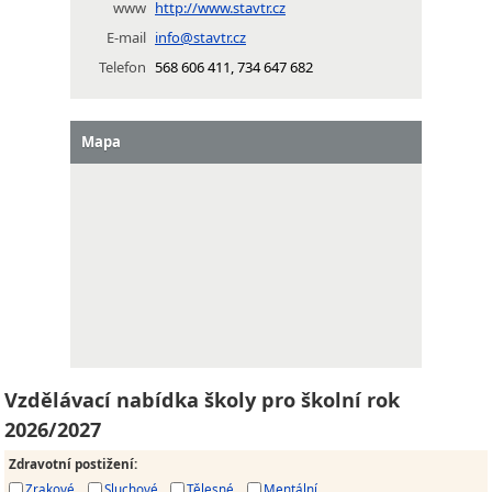
www
http://www.stavtr.cz
E-mail
info@stavtr.cz
Telefon
568 606 411, 734 647 682
Mapa
Vzdělávací nabídka školy pro školní rok
2026/2027
Zdravotní postižení
:
Zrakové
Sluchové
Tělesné
Mentální