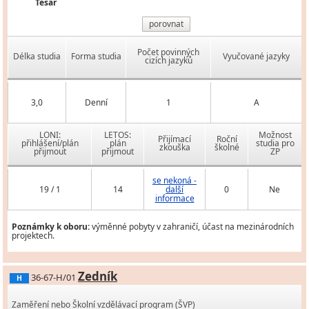
Tesař
porovnat
Počet povinných
Délka studia
Forma studia
Vyučované jazyky
cizích jazyků
3,0
Denní
1
A
LONI:
LETOS:
Možnost
Přijímací
Roční
přihlášení/plán
plán
studia pro
zkouška
školné
přijmout
přijmout
ZP
se nekoná -
19 / 1
14
další
0
Ne
informace
Poznámky k oboru:
výměnné pobyty v zahraničí, účast na mezinárodních
projektech.
Zedník
36-67-H/01
H
Zaměření nebo Školní vzdělávací program (ŠVP)