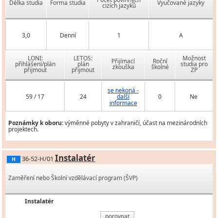
Délka studia
Forma studia
Vyučované jazyky
cizích jazyků
3,0
Denní
1
A
LONI:
LETOS:
Možnost
Přijímací
Roční
přihlášení/plán
plán
studia pro
zkouška
školné
přijmout
přijmout
ZP
se nekoná -
59 / 17
24
další
0
Ne
informace
Poznámky k oboru:
výměnné pobyty v zahraničí, účast na mezinárodních
projektech.
Instalatér
36-52-H/01
H
Zaměření nebo Školní vzdělávací program (ŠVP)
Instalatér
porovnat