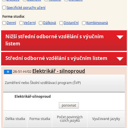
Specifické poruchy učení
Forma studia
:
Denní
Večerní
Dálková
Distanční
Kombinovaná
Nižší střední odborné vzdělání s výučním
listem
Střední odborné vzdělání s výučním listem
Elektrikář - silnoproud
26-51-H/02
H
Zaměření nebo Školní vzdělávací program (ŠVP)
Elektrikář-silnoproud
porovnat
Počet povinných
Délka studia
Forma studia
Vyučované jazyky
cizích jazyků