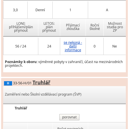
3,0
Denní
1
A
LONI:
LETOS:
Možnost
Přijímací
Roční
přihlášení/plán
plán
studia pro
zkouška
školné
přijmout
přijmout
ZP
se nekoná -
56 / 24
24
další
0
Ne
informace
Poznámky k oboru:
výměnné pobyty v zahraničí, účast na mezinárodních
projektech.
Truhlář
33-56-H/01
H
Zaměření nebo Školní vzdělávací program (ŠVP)
Truhlář
porovnat
Počet povinných