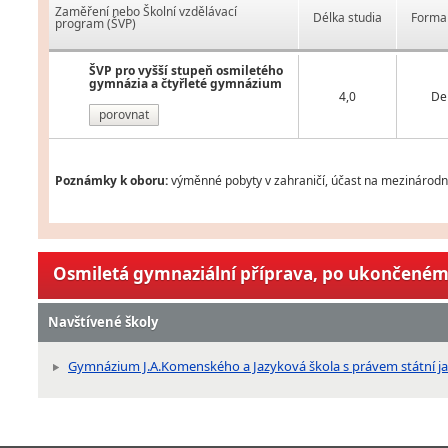
Zaměření nebo Školní vzdělávací
Délka studia
Forma 
program (ŠVP)
ŠVP pro vyšší stupeň osmiletého
gymnázia a čtyřleté gymnázium
4,0
De
porovnat
Poznámky k oboru:
výměnné pobyty v zahraničí, účast na mezinárodní
Osmiletá gymnaziální příprava, po ukončeném 
Navštívené školy
Gymnázium J.A.Komenského a Jazyková škola s právem státní 