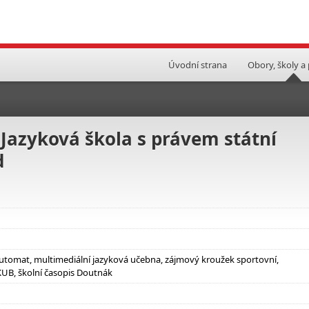
Úvodní strana
Obory, školy a
azyková škola s právem státní
d
utomat, multimediální jazyková učebna, zájmový kroužek sportovní,
AKUB, školní časopis Doutnák