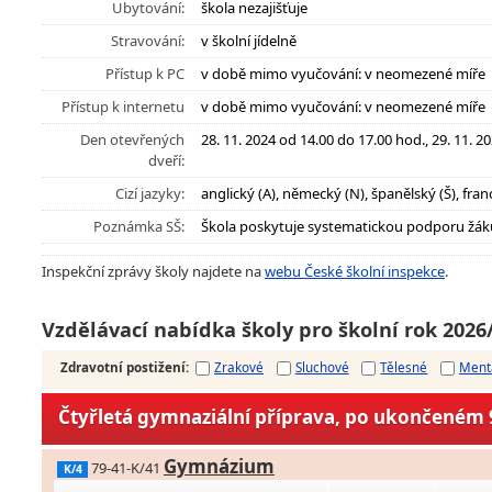
Ubytování:
škola nezajišťuje
Stravování:
v školní jídelně
Přístup k PC
v době mimo vyučování: v neomezené míře
Přístup k internetu
v době mimo vyučování: v neomezené míře
Den otevřených
28. 11. 2024 od 14.00 do 17.00 hod., 29. 11. 2
dveří:
Cizí jazyky:
anglický (A), německý (N), španělský (Š), franc
Poznámka SŠ:
Škola poskytuje systematickou podporu žák
Inspekční zprávy školy najdete na
webu České školní inspekce
.
Vzdělávací nabídka školy pro školní rok 2026
Zdravotní postižení
:
Zrakové
Sluchové
Tělesné
Ment
Čtyřletá gymnaziální příprava, po ukončeném 9
Gymnázium
79-41-K/41
K/4