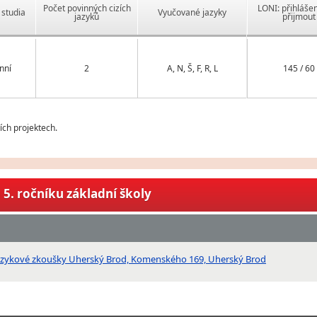
Počet povinných cizích
LONI: přihlášen
studia
Vyučované jazyky
jazyků
přijmout
nní
2
A, N, Š, F, R, L
145 / 60
ch projektech.
5. ročníku základní školy
jazykové zkoušky Uherský Brod, Komenského 169, Uherský Brod