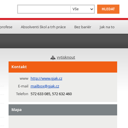
 profese
Absolventi škol a trh práce
Bez bariér
Jak na to
vytisknout
Kontakt
www
http://www.gjak.cz
E-mail
mailbox@gjak.cz
Telefon
572 633 085, 572 632 460
Mapa