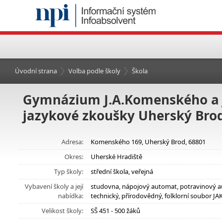
Úvodní strana
Volba podle školy
Škola
Gymnázium J.A.Komenského a J
jazykové zkoušky Uherský Bro
Adresa:
Komenského 169, Uherský Brod, 68801
Okres:
Uherské Hradiště
Typ školy:
střední škola, veřejná
Vybavení školy a její
studovna, nápojový automat, potravinový a
nabídka:
technický, přírodovědný, folklorní soubor J
Velikost školy:
SŠ 451 - 500 žáků