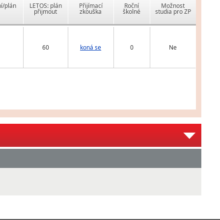
í/plán
LETOS: plán
Přijímací
Roční
Možnost
přijmout
zkouška
školné
studia pro ZP
60
koná se
0
Ne