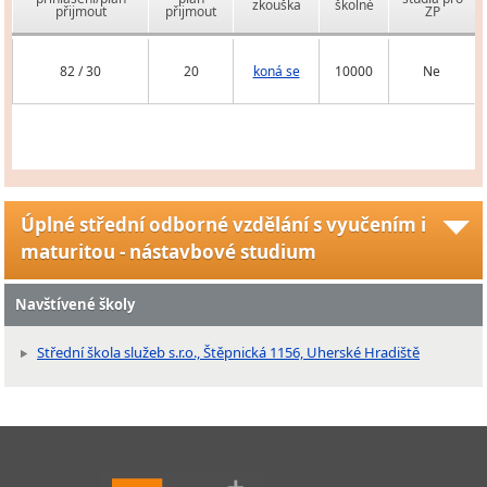
zkouška
školné
přijmout
přijmout
ZP
82 / 30
20
koná se
10000
Ne
Úplné střední odborné vzdělání s vyučením i
maturitou - nástavbové studium
Navštívené školy
Střední škola služeb s.r.o., Štěpnická 1156, Uherské Hradiště