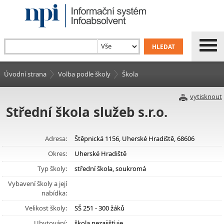
Úvodní strana
Volba podle školy
Škola
vytisknout
Střední škola služeb s.r.o.
Adresa:
Štěpnická 1156, Uherské Hradiště, 68606
Okres:
Uherské Hradiště
Typ školy:
střední škola, soukromá
Vybavení školy a její
nabídka:
Velikost školy:
SŠ 251 - 300 žáků
Ubytování:
škola nezajišťuje