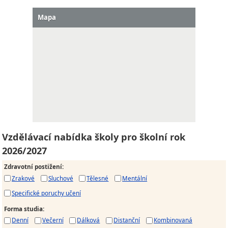
Mapa
Vzdělávací nabídka školy pro školní rok
2026/2027
Zdravotní postižení
:
Zrakové
Sluchové
Tělesné
Mentální
Specifické poruchy učení
Forma studia
:
Denní
Večerní
Dálková
Distanční
Kombinovaná