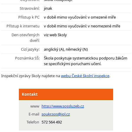
Stravování:
jinak
Přístup k PC
v době mimo vyučování: v omezené míře
Přístup k internetu
v době mimo vyučování: v neomezené míře
Den otevřených
viz web školy
dveří:
Cizí jazyky:
anglický (A), německý (N)
Poznámka SŠ:
Škola poskytuje systematickou podporu žákům
se specifickými poruchami učení.
Inspekční zprávy školy najdete na
webu České školní inspekce
.
Kontakt
www
http://www.sossluzeb.cz
E-mail
soukr.sos@iol.cz
Telefon
572 564 492