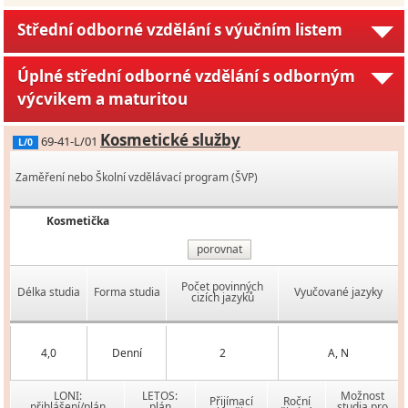
Střední odborné vzdělání s výučním listem
Úplné střední odborné vzdělání s odborným
výcvikem a maturitou
Kosmetické služby
69-41-L/01
L/0
Zaměření nebo Školní vzdělávací program (ŠVP)
Kosmetička
porovnat
Počet povinných
Délka studia
Forma studia
Vyučované jazyky
cizích jazyků
4,0
Denní
2
A, N
LONI:
LETOS:
Možnost
Přijímací
Roční
přihlášení/plán
plán
studia pro