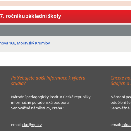
7. ročníku základní školy
nova 168, Moravský Krumlov
Potřebujete další informace k výběru
Chcete na
studia?
údajích o
Národní pedagogický institut České republiky
Národní ped
informačně poradenská podpora
oddělení še
Senovážné náměstí 25, Praha 1
Senovážné n
email:
ckp@npi.cz
email:
infoa