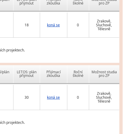
přijmout
zkouška
školné
pro ZP
Zrakově,
18
koná se
0
Sluchově,
Tělesně
ích projektech.
í/plán
LETOS: plán
Přijímací
Roční
Možnost studia
přijmout
zkouška
školné
pro ZP
Zrakově,
30
koná se
0
Sluchově,
Tělesně
ích projektech.