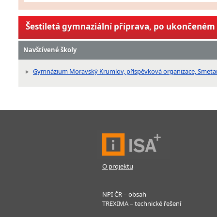
Šestiletá gymnaziální příprava, po ukončeném 
Navštívené školy
Gymnázium Moravský Krumlov, příspěvková organizace, Smeta
O projektu
NPI ČR – obsah
TREXIMA – technické řešení