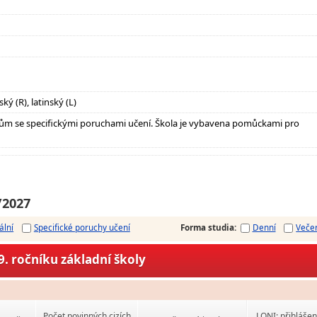
ký (R), latinský (L)
ům se specifickými poruchami učení. Škola je vybavena pomůckami pro
/2027
ální
Specifické poruchy učení
Forma studia
:
Denní
Veče
. ročníku základní školy
Počet povinných cizích
LONI: přihlášen