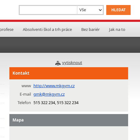
 profese
Absolventi škol a trh práce
Bez bariér
Jak na to
vytisknout
Kontakt
www
http://www.mkgym.cz
E-mail
gmk@mkgym.cz
Telefon
515 322 234, 515 322 234
Mapa