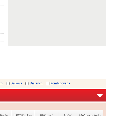
rní
Dálková
Distanční
Kombinovaná
í/plán
LETOS: plán
Přijímací
Roční
Možnost studia