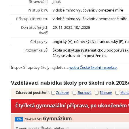
Stravování:
jinak
Přístup k PC
v době mimo vyučování: v omezené míře
Přístup k internetu
v době mimo vyučování: v neomezené míře
Den otevřených
29. 11. 2025, 10.1.2026
dveří:
Cizí jazyky:
anglický (A), německý (N), francouzský (F), rus
Poznámka SŠ:
Škola poskytuje systematickou podporu žák
žáky se zdravotním postižením.
Inspekční zprávy školy najdete na
webu České školní inspekce
.
Vzdělávací nabídka školy pro školní rok 2026
Zdravotní postižení
:
Zrakové
Sluchové
Tělesné
Ment
Čtyřletá gymnaziální příprava, po ukončeném 9
Gymnázium
79-41-K/41
K/4
Zaměření nebo Školní vzdělávací