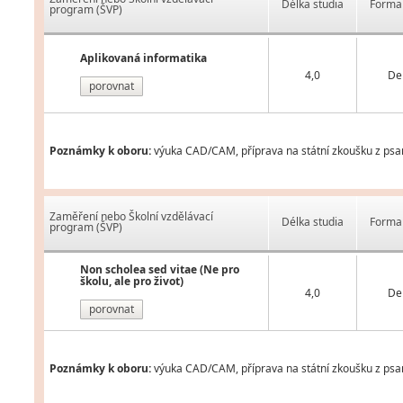
Délka studia
Forma 
program (ŠVP)
Aplikovaná informatika
4,0
De
porovnat
Poznámky k oboru:
výuka CAD/CAM, příprava na státní zkoušku z psaní
Zaměření nebo Školní vzdělávací
Délka studia
Forma 
program (ŠVP)
Non scholea sed vitae (Ne pro
školu, ale pro život)
4,0
De
porovnat
Poznámky k oboru:
výuka CAD/CAM, příprava na státní zkoušku z psaní