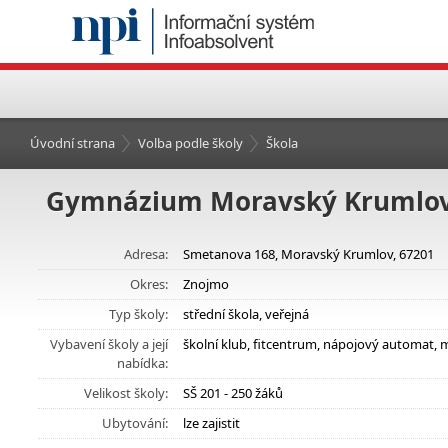
Úvodní strana
Volba podle školy
Škola
Gymnázium Moravský Krumlov,
Adresa:
Smetanova 168, Moravský Krumlov, 67201
Okres:
Znojmo
Typ školy:
střední škola, veřejná
Vybavení školy a její
školní klub, fitcentrum, nápojový automat,
nabídka:
Velikost školy:
SŠ 201 - 250 žáků
Ubytování:
lze zajistit