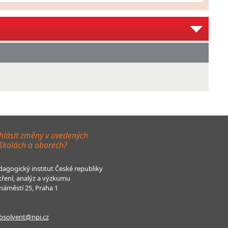
hlásit změny v uvedených
 školách a oborech?
agogický institut České republiky
tření, analýz a výzkumu
áměstí 25, Praha 1
bsolvent@npi.cz