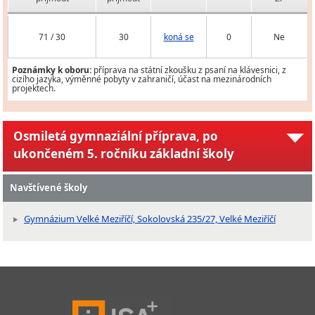
71 / 30
30
koná se
0
Ne
Poznámky k oboru:
příprava na státní zkoušku z psaní na klávesnici, z
cizího jazyka, výměnné pobyty v zahraničí, účast na mezinárodních
projektech.
Osmiletá gymnaziální příprava, po
ukončeném 5. ročníku základní školy
Navštívené školy
Gymnázium Velké Meziříčí, Sokolovská 235/27, Velké Meziříčí