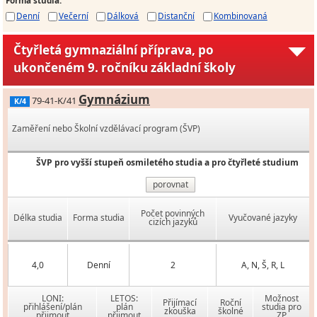
Denní
Večerní
Dálková
Distanční
Kombinovaná
Čtyřletá gymnaziální příprava, po
ukončeném 9. ročníku základní školy
Gymnázium
79-41-K/41
K/4
Zaměření nebo Školní vzdělávací program (ŠVP)
ŠVP pro vyšší stupeň osmiletého studia a pro čtyřleté studium
porovnat
Počet povinných
Délka studia
Forma studia
Vyučované jazyky
cizích jazyků
4,0
Denní
2
A, N, Š, R, L
LONI:
LETOS:
Možnost
Přijímací
Roční
přihlášení/plán
plán
studia pro
zkouška
školné
přijmout
přijmout
ZP