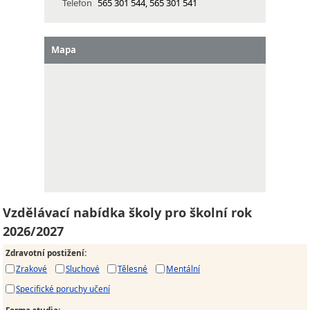
Telefon
565 301 544, 565 301 541
Mapa
Vzdělávací nabídka školy pro školní rok
2026/2027
Zdravotní postižení
:
Zrakové
Sluchové
Tělesné
Mentální
Specifické poruchy učení
Forma studia
: