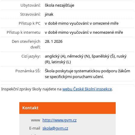
Ubytování:
škola nezajišťuje
Stravování:
jinak
Přístup k PC
v době mimo vyučování: v omezené míře
Přístup k internetu
v době mimo vyučování: v neomezené míře
Den otevřených
28. 1 2026
dveří:
Cizí jazyky:
anglický (A), německý (N), španělský (Š), ruský
(R), latinský (L)
Poznámka SŠ:
Škola poskytuje systematickou podporu žákům
se specifickými poruchami učení.
Inspekční zprávy školy najdete na
webu České školní inspekce
.
Kontakt
www
http://www.gvm.cz
E-mail
skola@gvm.cz