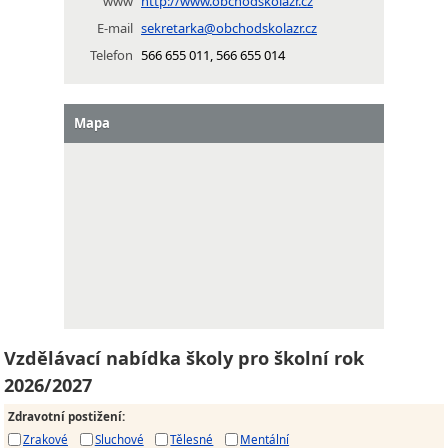
www
http://www.obchodskolazr.cz
E-mail
sekretarka@obchodskolazr.cz
Telefon
566 655 011, 566 655 014
Mapa
Vzdělávací nabídka školy pro školní rok
2026/2027
Zdravotní postižení
:
Zrakové
Sluchové
Tělesné
Mentální