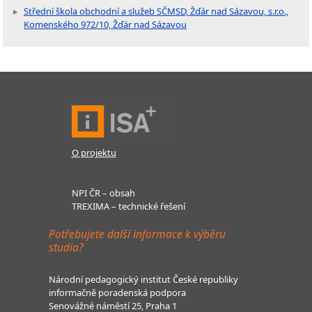
Střední škola obchodní a služeb SČMSD, Žďár nad Sázavou, s.r.o.,
Komenského 972/10, Žďár nad Sázavou
O projektu
NPI ČR – obsah
TREXIMA – technické řešení
Potřebujete další informace k výběru
studia?
Národní pedagogický institut České republiky
informačně poradenská podpora
Senovážné náměstí 25, Praha 1