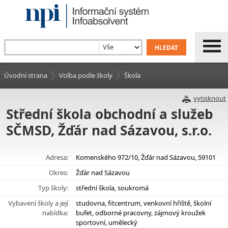
Úvodní strana
Volba podle školy
Škola
vytisknout
Střední škola obchodní a služeb
SČMSD, Žďár nad Sázavou, s.r.o.
Adresa:
Komenského 972/10, Žďár nad Sázavou, 59101
Okres:
Žďár nad Sázavou
Typ školy:
střední škola, soukromá
Vybavení školy a její
studovna, fitcentrum, venkovní hřiště, školní
nabídka:
bufet, odborné pracovny, zájmový kroužek
sportovní, umělecký