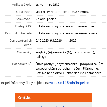
Velikost školy:
SŠ 401 - 450 žáků
Ubytování:
vlastní DM/intern., cena 1400 Kč/měs.
Stravování:
v školní jídelně
Přístup k PC
v době mimo vyučování: v omezené míře
Přístup k internetu
v době mimo vyučování: v neomezené míře
Den otevřených
5.12.2025, 9.1.2026, 14.1.2026
dveří:
Cizí jazyky:
anglický (A), německý (N), francouzský (F),
italský (I)
Poznámka SŠ:
Škola poskytuje systematickou podporu žákům
se specifickými poruchami učení. Plánujeme:
Bez školného obor Kuchař-číšník a Kosmetička.
Inspekční zprávy školy najdete na
webu České školní inspekce
.
Kontakt