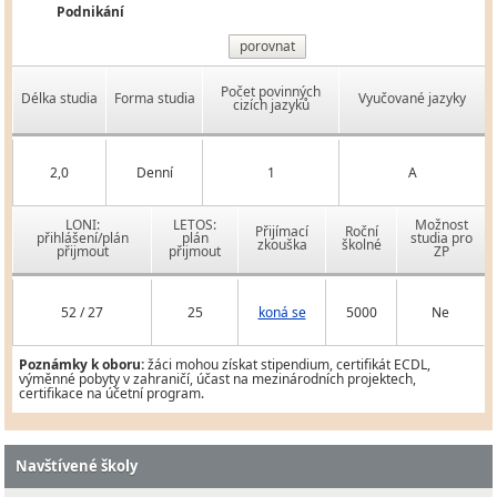
Podnikání
porovnat
Počet povinných
Délka studia
Forma studia
Vyučované jazyky
cizích jazyků
2,0
Denní
1
A
LONI:
LETOS:
Možnost
Přijímací
Roční
přihlášení/plán
plán
studia pro
zkouška
školné
přijmout
přijmout
ZP
52 / 27
25
koná se
5000
Ne
Poznámky k oboru:
žáci mohou získat stipendium, certifikát ECDL,
výměnné pobyty v zahraničí, účast na mezinárodních projektech,
certifikace na účetní program.
Navštívené školy