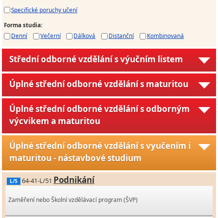
Specifické poruchy učení
Forma studia
:
Denní
Večerní
Dálková
Distanční
Kombinovaná
Střední odborné vzdělání s výučním listem
Úplné střední odborné vzdělání s maturitou
Úplné střední odborné vzdělání s odborným
výcvikem a maturitou
Úplné střední odborné vzdělání s vyučením i
maturitou - nástavbové studium
Podnikání
64-41-L/51
L/5
Zaměření nebo Školní vzdělávací program (ŠVP)