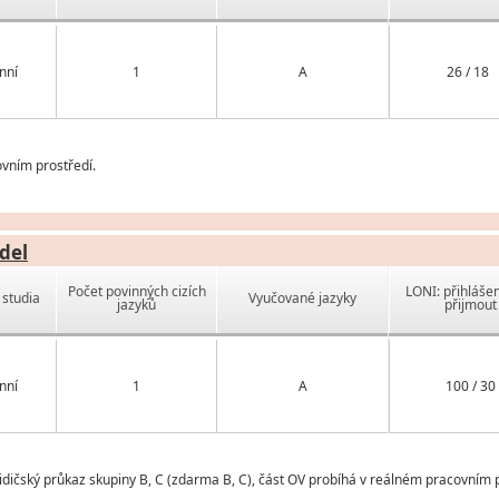
nní
1
A
26 / 18
vním prostředí.
del
Počet povinných cizích
LONI: přihlášen
studia
Vyučované jazyky
jazyků
přijmout
nní
1
A
100 / 30
dičský průkaz skupiny B, C (zdarma B, C), část OV probíhá v reálném pracovním p