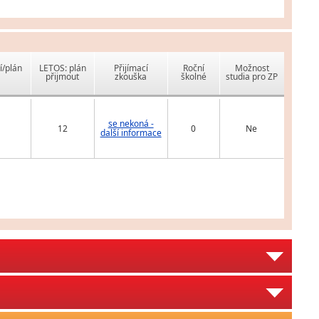
í/plán
LETOS: plán
Přijímací
Roční
Možnost
přijmout
zkouška
školné
studia pro ZP
se nekoná -
12
0
Ne
další informace