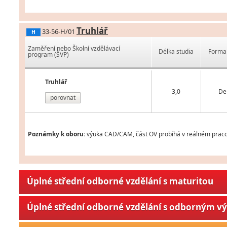
Truhlář
33-56-H/01
H
Zaměření nebo Školní vzdělávací
Délka studia
Forma 
program (ŠVP)
Truhlář
3,0
De
porovnat
Poznámky k oboru:
výuka CAD/CAM, část OV probíhá v reálném praco
Úplné střední odborné vzdělání s maturitou
Úplné střední odborné vzdělání s odborným v