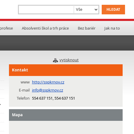
 profese
Absolventi škol a trh práce
Bez bariér
Jak na to
vytisknout
Kontakt
www
http://sspkrnov.cz
E-mail
info@sspkrnov.cz
Telefon
554 637 151, 554 637 151
,
Mapa