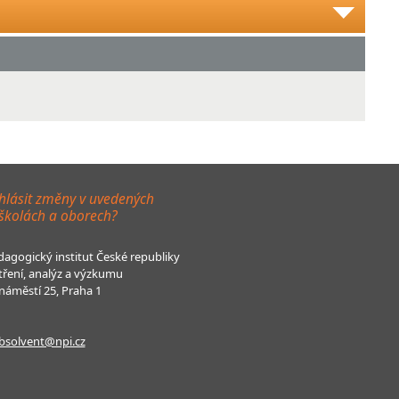
hlásit změny v uvedených
 školách a oborech?
agogický institut České republiky
tření, analýz a výzkumu
áměstí 25, Praha 1
bsolvent@npi.cz