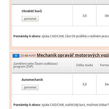
Obráběč kovů
3,0
De
porovnat
Poznámky k oboru:
výuka CAD/CAM, část OV probíhá v reálném praco
Mechanik opravář motorových vozi
23-68-H/01
H
Zaměření nebo Školní vzdělávací
Délka studia
Forma 
program (ŠVP)
Automechanik
3,0
De
porovnat
Poznámky k oboru:
výuka CAD/CAM, svářečský kurz, možnost získat ři