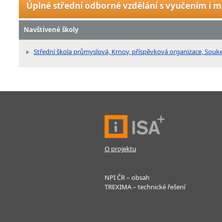
Úplné střední odborné vzdělání s vyučením i m
Navštívené školy
Střední škola průmyslová, Krnov, příspěvková organizace, Souk
O projektu
NPI ČR – obsah
TREXIMA – technické řešení