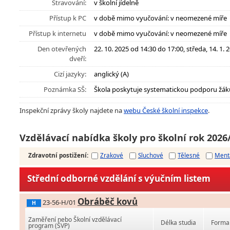
Stravování:
v školní jídelně
Přístup k PC
v době mimo vyučování: v neomezené míře
Přístup k internetu
v době mimo vyučování: v neomezené míře
Den otevřených
22. 10. 2025 od 14:30 do 17:00, středa, 14. 1.
dveří:
Cizí jazyky:
anglický (A)
Poznámka SŠ:
Škola poskytuje systematickou podporu žák
Inspekční zprávy školy najdete na
webu České školní inspekce
.
Vzdělávací nabídka školy pro školní rok 2026
Zdravotní postižení
:
Zrakové
Sluchové
Tělesné
Ment
Střední odborné vzdělání s výučním listem
Obráběč kovů
23-56-H/01
H
Zaměření nebo Školní vzdělávací
Délka studia
Forma 
program (ŠVP)