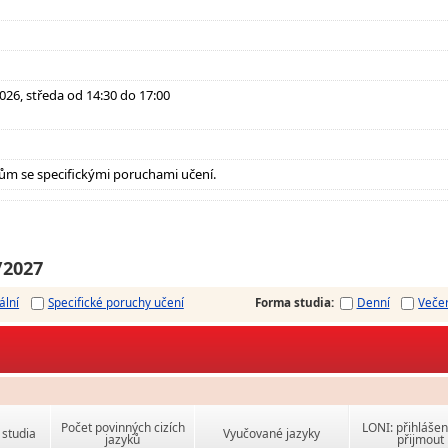
 2026, středa od 14:30 do 17:00
ům se specifickými poruchami učení.
/2027
ální
Specifické poruchy učení
Forma studia
:
Denní
Veče
Počet povinných cizích
LONI: přihlášen
studia
Vyučované jazyky
jazyků
přijmout