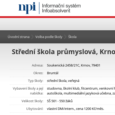
Úvodní strana
Volba podle školy
Škola
Střední škola průmyslová, Krno
Adresa:
Soukenická 2458/21C, Krnov, 79401
Okres:
Bruntál
Typ školy:
střední škola, veřejná
Vybavení školy a její
studovna, školní klub, fitcentrum, venkovní 
nabídka:
autoškola, multimediální jazyková učebna, z
Velikost školy:
SŠ 501 - 550 žáků
Ubytování:
vlastní DM/intern., cena 1200 Kč/měs.