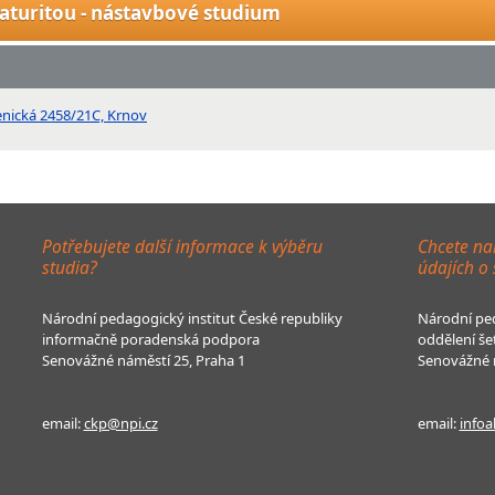
aturitou - nástavbové studium
enická 2458/21C, Krnov
Potřebujete další informace k výběru
Chcete na
studia?
údajích o
Národní pedagogický institut České republiky
Národní ped
informačně poradenská podpora
oddělení še
Senovážné náměstí 25, Praha 1
Senovážné n
email:
ckp@npi.cz
email:
infoa