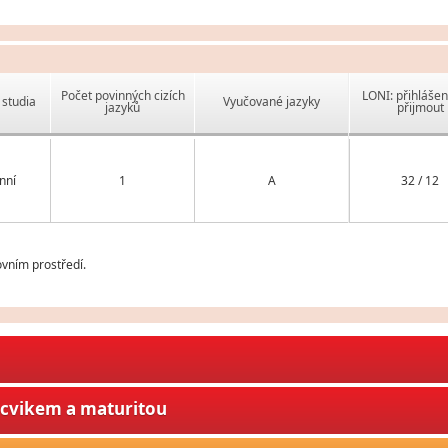
Počet povinných cizích
LONI: přihlášen
studia
Vyučované jazyky
jazyků
přijmout
nní
1
A
32 / 12
vním prostředí.
ýcvikem a maturitou