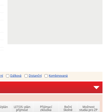
rní
Dálková
Distanční
Kombinovaná
í/plán
LETOS: plán
Přijímací
Roční
Možnost
přijmout
zkouška
školné
studia pro ZP