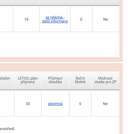
se nekoná -
18
0
Ne
další informace
í/plán
LETOS: plán
Přijímací
Roční
Možnost
přijmout
zkouška
školné
studia pro ZP
30
písemná
0
Ne
rostředí.