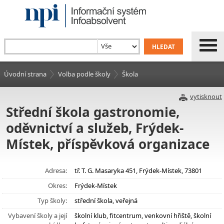
Úvodní strana
Volba podle školy
Škola
vytisknout
Střední škola gastronomie,
oděvnictví a služeb, Frýdek-
Místek, příspěvková organizace
Adresa:
tř. T. G. Masaryka 451, Frýdek-Místek, 73801
Okres:
Frýdek-Místek
Typ školy:
střední škola, veřejná
Vybavení školy a její
školní klub, fitcentrum, venkovní hřiště, školní