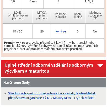
4,0
Denní
3
A, N, Š
LONI:
LETOS:
Možnost
Přijímací
Roční
přihlášení/plán
plán
studia pro
zkouška
školné
přijmout
přijmout
ZP
81 / 20
20
koná se
0
Ne
Poznámky k oboru:
výuka předmětu Fiktivní firmy, barmanský nebo
someliérský kurz, výměnné pobyty v zahraničí, účast na mezinárodních
projektech, část OV probíhá v reálném pracovním prostředí.
Úplné střední odborné vzdělání s odborným
výcvikem a maturitou
Navštívené školy
Střední škola gastronomie, oděvnictví a služeb, Frýdek-Místek,
příspěvková organizace, tř. T. G. Masaryka 451, Frýdek-Místek