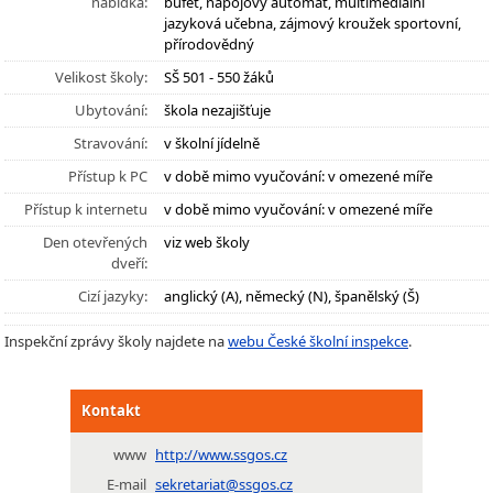
nabídka:
bufet, nápojový automat, multimediální
jazyková učebna, zájmový kroužek sportovní,
přírodovědný
Velikost školy:
SŠ 501 - 550 žáků
Ubytování:
škola nezajišťuje
Stravování:
v školní jídelně
Přístup k PC
v době mimo vyučování: v omezené míře
Přístup k internetu
v době mimo vyučování: v omezené míře
Den otevřených
viz web školy
dveří:
Cizí jazyky:
anglický (A), německý (N), španělský (Š)
Inspekční zprávy školy najdete na
webu České školní inspekce
.
Kontakt
www
http://www.ssgos.cz
E-mail
sekretariat@ssgos.cz