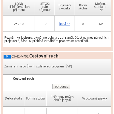
LONI:
LETOS:
Možnost
Přijímací
Roční
přihlášení/plán
plán
studia pro
zkouška
školné
přijmout
přijmout
ZP
25 / 10
10
koná se
0
Ne
Poznámky k oboru:
výměnné pobyty v zahraničí, účast na mezinárodních
projektech, část OV probíhá v reálném pracovním prostředí.
Cestovní ruch
65-42-M/02
M
Zaměření nebo Školní vzdělávací program (ŠVP)
Cestovní ruch
porovnat
Počet povinných
Délka studia
Forma studia
Vyučované jazyky
cizích jazyků