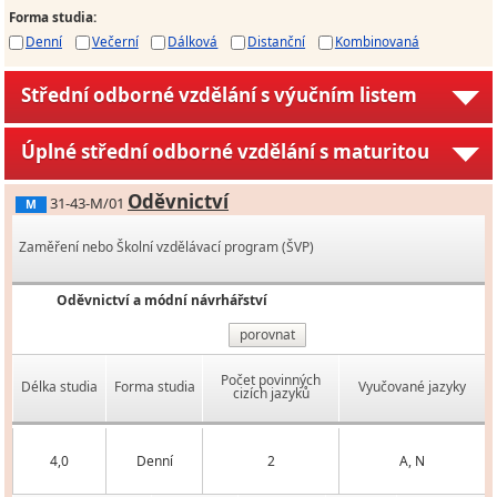
Forma studia
:
Denní
Večerní
Dálková
Distanční
Kombinovaná
Střední odborné vzdělání s výučním listem
Úplné střední odborné vzdělání s maturitou
Oděvnictví
31-43-M/01
M
Zaměření nebo Školní vzdělávací program (ŠVP)
Oděvnictví a módní návrhářství
porovnat
Počet povinných
Délka studia
Forma studia
Vyučované jazyky
cizích jazyků
4,0
Denní
2
A, N