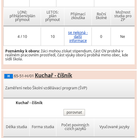
LONI:
LETOS:
Možnost
Přijímací
Roční
přihlášení/plán
plán
studia pro
zkouška
školné
přijmout
přijmout
ZP
se nekoná -
4 / 10
10
další
0
Ne
informace
Poznámky k oboru:
žáci mohou získat stipendium, část OV probíhá v
reálném pracovním prostředí, část výuky oborů probíhá mimo obec, kde
sídlí škola.
Kuchař - číšník
65-51-H/01
H
Zaměření nebo Školní vzdělávací program (ŠVP)
Kuchař - číšník
porovnat
Počet povinných
Délka studia
Forma studia
Vyučované jazyky
cizích jazyků