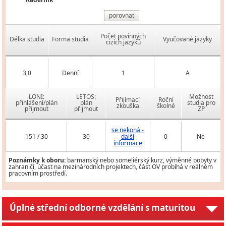
porovnat
Počet povinných
Délka studia
Forma studia
Vyučované jazyky
cizích jazyků
3,0
Denní
1
A
LONI:
LETOS:
Možnost
Přijímací
Roční
přihlášení/plán
plán
studia pro
zkouška
školné
přijmout
přijmout
ZP
se nekoná -
151 / 30
30
další
0
Ne
informace
Poznámky k oboru:
barmanský nebo someliérský kurz, výměnné pobyty v
zahraničí, účast na mezinárodních projektech, část OV probíhá v reálném
pracovním prostředí.
Úplné střední odborné vzdělání s maturitou