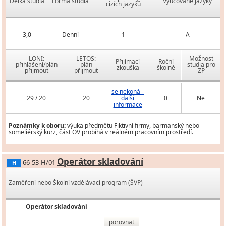
Délka studia
Forma studia
Vyučované jazyky
cizích jazyků
3,0
Denní
1
A
LONI:
LETOS:
Možnost
Přijímací
Roční
přihlášení/plán
plán
studia pro
zkouška
školné
přijmout
přijmout
ZP
se nekoná -
29 / 20
20
další
0
Ne
informace
Poznámky k oboru:
výuka předmětu Fiktivní firmy, barmanský nebo
someliérský kurz, část OV probíhá v reálném pracovním prostředí.
Operátor skladování
66-53-H/01
H
Zaměření nebo Školní vzdělávací program (ŠVP)
Operátor skladování
porovnat