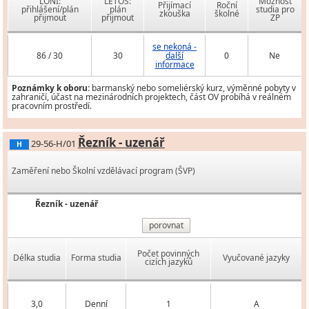
LONI:
LETOS:
Možnost
Přijímací
Roční
přihlášení/plán
plán
studia pro
zkouška
školné
přijmout
přijmout
ZP
se nekoná -
86 / 30
30
další
0
Ne
informace
Poznámky k oboru:
barmanský nebo someliérský kurz, výměnné pobyty v
zahraničí, účast na mezinárodních projektech, část OV probíhá v reálném
pracovním prostředí.
Řezník - uzenář
29-56-H/01
H
Zaměření nebo Školní vzdělávací program (ŠVP)
Řezník - uzenář
porovnat
Počet povinných
Délka studia
Forma studia
Vyučované jazyky
cizích jazyků
3,0
Denní
1
A