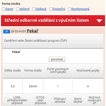
Forma studia
:
Denní
Večerní
Dálková
Distanční
Kombinovaná
Střední odborné vzdělání s výučním listem
Pekař
29-53-H/01
H
Zaměření nebo Školní vzdělávací program (ŠVP)
Pekař
porovnat
Počet povinných
Délka studia
Forma studia
Vyučované jazyky
cizích jazyků
3,0
Denní
1
A
LONI:
LETOS:
Možnost
Přijímací
Roční
přihlášení/plán
plán
studia pro
zkouška
školné
přijmout
přijmout
ZP