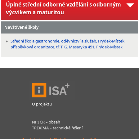
Úplné střední odborné vzdělání s odborným
výcvikem a maturitou
Navštívené školy
Střední škola gastronomie, oděvnictví a služeb, Frýdek-Místek,
příspěvková organizace, tř. T. G. Masaryka 451, Frýdek-Místek
O projektu
NPI ČR – obsah
TREXIMA – technické řešení