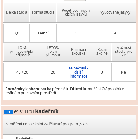
Počet povinných
Délka studia
Forma studia
Vyučované jazyky
cizích jazyků
3,0
Denní
1
A
LONI:
LETOS:
Možnost
Přijímací
Roční
přihlášení/plán
plán
studia pro
zkouška
školné
přijmout
přijmout
ZP
se nekoná -
43 / 20
20
další
0
Ne
informace
Poznámky k oboru:
výuka předmětu Fiktivní firmy, část OV probíhá v
reálném pracovním prostředí.
Kadeřník
69-51-H/01
H
Zaměření nebo Školní vzdělávací program (ŠVP)
Kadeřník