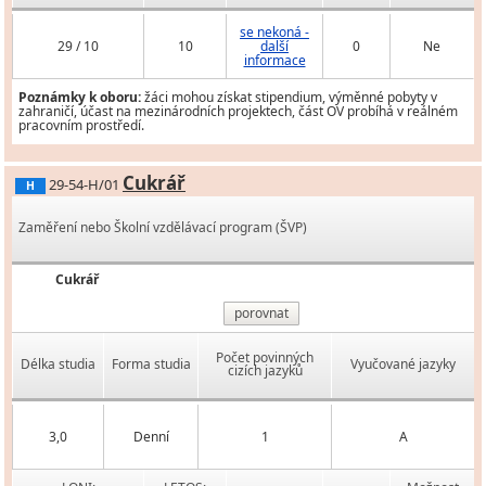
se nekoná -
29 / 10
10
další
0
Ne
informace
Poznámky k oboru:
žáci mohou získat stipendium, výměnné pobyty v
zahraničí, účast na mezinárodních projektech, část OV probíhá v reálném
pracovním prostředí.
Cukrář
29-54-H/01
H
Zaměření nebo Školní vzdělávací program (ŠVP)
Cukrář
porovnat
Počet povinných
Délka studia
Forma studia
Vyučované jazyky
cizích jazyků
3,0
Denní
1
A