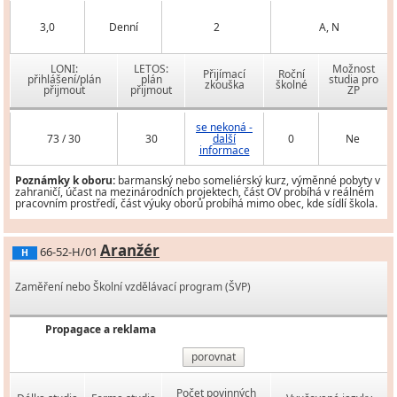
3,0
Denní
2
A, N
LONI:
LETOS:
Možnost
Přijímací
Roční
přihlášení/plán
plán
studia pro
zkouška
školné
přijmout
přijmout
ZP
se nekoná -
73 / 30
30
další
0
Ne
informace
Poznámky k oboru:
barmanský nebo someliérský kurz, výměnné pobyty v
zahraničí, účast na mezinárodních projektech, část OV probíhá v reálném
pracovním prostředí, část výuky oborů probíhá mimo obec, kde sídlí škola.
Aranžér
66-52-H/01
H
Zaměření nebo Školní vzdělávací program (ŠVP)
Propagace a reklama
porovnat
Počet povinných