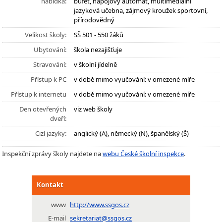
nabídka:
bufet, nápojový automat, multimediální
jazyková učebna, zájmový kroužek sportovní,
přírodovědný
Velikost školy:
SŠ 501 - 550 žáků
Ubytování:
škola nezajišťuje
Stravování:
v školní jídelně
Přístup k PC
v době mimo vyučování: v omezené míře
Přístup k internetu
v době mimo vyučování: v omezené míře
Den otevřených
viz web školy
dveří:
Cizí jazyky:
anglický (A), německý (N), španělský (Š)
Inspekční zprávy školy najdete na
webu České školní inspekce
.
Kontakt
www
http://www.ssgos.cz
E-mail
sekretariat@ssgos.cz