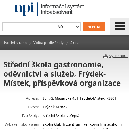
Úvodní strana
Volba podle školy
Škola
vytisknout
Střední škola gastronomie,
oděvnictví a služeb, Frýdek-
Místek, příspěvková organizace
Adresa:
tř. T. G. Masaryka 451, Frýdek-Místek, 73801
Okres:
Frýdek-Místek
Typ školy:
střední škola, veřejná
Vybavení školy a její
školní klub, fitcentrum, venkovní hřiště, školní