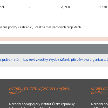
nní
2
A, N, R
131 / 30
ýměnné pobyty v zahraničí, účast na mezinárodních projektech.
 právem státní jazykové zkoušky, Frýdek-Místek, příspěvková organizace, 28
Potřebujete další informace k výběru
Chcete na
studia?
údajích o
Národní pedagogický institut České republiky
Národní ped