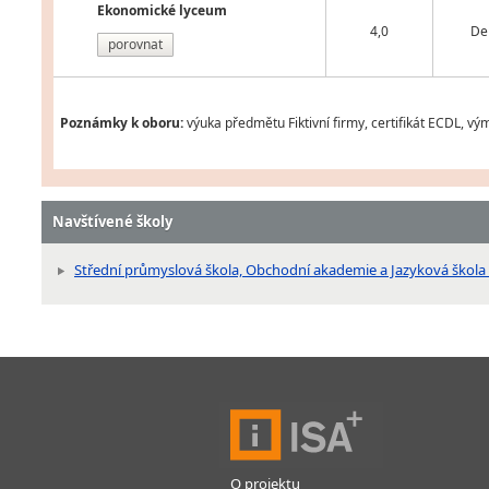
Ekonomické lyceum
4,0
De
porovnat
Poznámky k oboru:
výuka předmětu Fiktivní firmy, certifikát ECDL, v
Navštívené školy
Střední průmyslová škola, Obchodní akademie a Jazyková škola s
O projektu