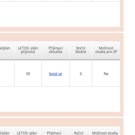
í/plán
LETOS: plán
Přijímací
Roční
Možnost
přijmout
zkouška
školné
studia pro ZP
30
koná se
0
Ne
í/plán
LETOS: plán
Přijímací
Roční
Možnost studia