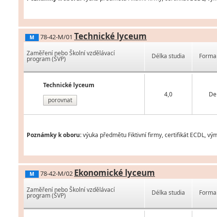
Technické lyceum
78-42-M/01
M
Zaměření nebo Školní vzdělávací
Délka studia
Forma 
program (ŠVP)
Technické lyceum
4,0
De
porovnat
Poznámky k oboru:
výuka předmětu Fiktivní firmy, certifikát ECDL, v
Ekonomické lyceum
78-42-M/02
M
Zaměření nebo Školní vzdělávací
Délka studia
Forma 
program (ŠVP)