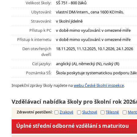
Velikost školy:
SŠ 751 - 800 žáků
Ubytování:
vlastní DM/intern., cena 1600 Kč/měs.
Stravování:
v školní jídelně
Přístup k PC
v době mimo vyučování: v omezené míře
Přístup k internetu
v době mimo vyučování: v omezené míře
Den otevřených
18.11.2025, 11.12.2025, 10.1.2026, 24.1.2026
dveří:
Cizí jazyky:
anglický (A), německý (N), ruský (R)
Poznámka SŠ:
Škola poskytuje systematickou podporu žák
Inspekční zprávy školy najdete na
webu České školní inspekce
.
Vzdělávací nabídka školy pro školní rok 2026
Zdravotní postižení
:
Zrakové
Sluchové
Tělesné
Ment
Úplné střední odborné vzdělání s maturitou