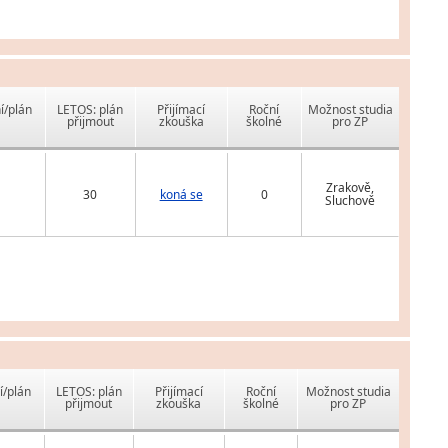
í/plán
LETOS: plán
Přijímací
Roční
Možnost studia
přijmout
zkouška
školné
pro ZP
Zrakově,
30
koná se
0
Sluchově
í/plán
LETOS: plán
Přijímací
Roční
Možnost studia
přijmout
zkouška
školné
pro ZP