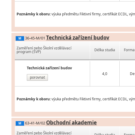
Poznámky k oboru:
výuka předmětu Fiktivní firmy, certifikát ECDL, v
Technická zařízení budov
36-45-M/01
M
Zaměření nebo Školní vzdělávací
Délka studia
Forma 
program (ŠVP)
Technická zařízení budov
4,0
De
porovnat
Poznámky k oboru:
výuka předmětu Fiktivní firmy, certifikát ECDL, v
Obchodní akademie
63-41-M/02
M
Zaměření nebo Školní vzdělávací
Délka studia
Forma 