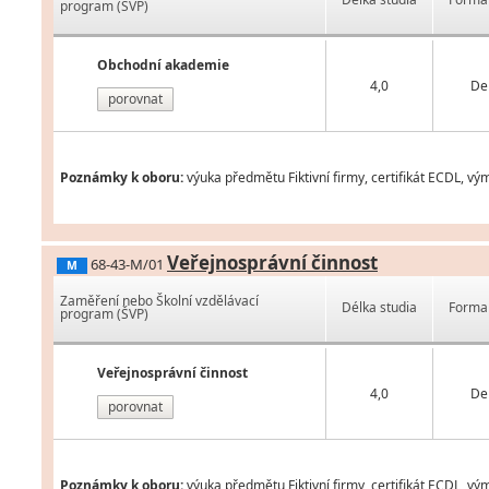
program (ŠVP)
Obchodní akademie
4,0
De
porovnat
Poznámky k oboru:
výuka předmětu Fiktivní firmy, certifikát ECDL, v
Veřejnosprávní činnost
68-43-M/01
M
Zaměření nebo Školní vzdělávací
Délka studia
Forma 
program (ŠVP)
Veřejnosprávní činnost
4,0
De
porovnat
Poznámky k oboru:
výuka předmětu Fiktivní firmy, certifikát ECDL, v