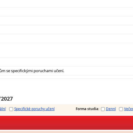
ům se specifickými poruchami učení.
/2027
ální
Specifické poruchy učení
Forma studia
:
Denní
Veče