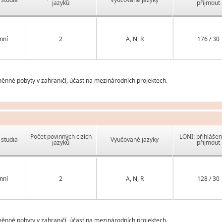
jazyků
přijmout
nní
2
A, N, R
176 / 30
ýměnné pobyty v zahraničí, účast na mezinárodních projektech.
Počet povinných cizích
LONI: přihlášen
studia
Vyučované jazyky
jazyků
přijmout
nní
2
A, N, R
128 / 30
ýměnné pobyty v zahraničí, účast na mezinárodních projektech.