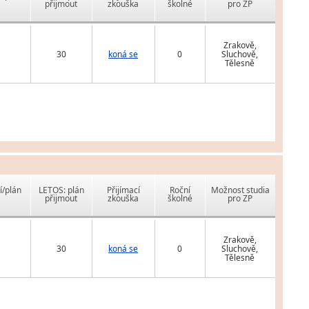
přijmout
zkouška
školné
pro ZP
Zrakově,
30
koná se
0
Sluchově,
Tělesně
í/plán
LETOS: plán
Přijímací
Roční
Možnost studia
přijmout
zkouška
školné
pro ZP
Zrakově,
30
koná se
0
Sluchově,
Tělesně