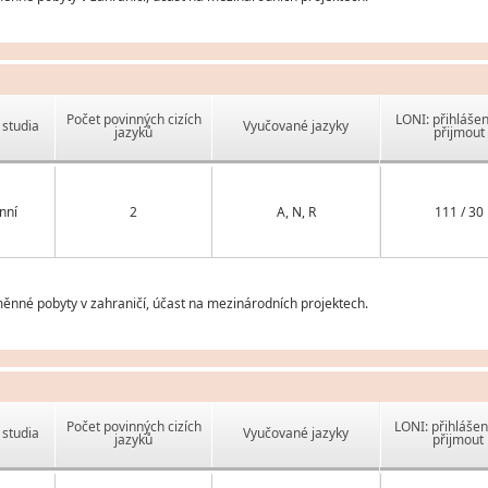
Počet povinných cizích
LONI: přihlášen
studia
Vyučované jazyky
jazyků
přijmout
nní
2
A, N, R
111 / 30
ýměnné pobyty v zahraničí, účast na mezinárodních projektech.
Počet povinných cizích
LONI: přihlášen
studia
Vyučované jazyky
jazyků
přijmout