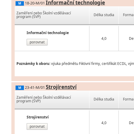
Informační technologie
18-20-M/01
M
Zaměření nebo Školní vzdělávací
Délka studia
Forma 
program (ŠVP)
Informační technologie
4,0
De
porovnat
Poznámky k oboru:
výuka předmětu Fiktivní firmy, certifikát ECDL, v
Strojírenství
23-41-M/01
M
Zaměření nebo Školní vzdělávací
Délka studia
Forma 
program (ŠVP)
Strojírenství
4,0
De
porovnat