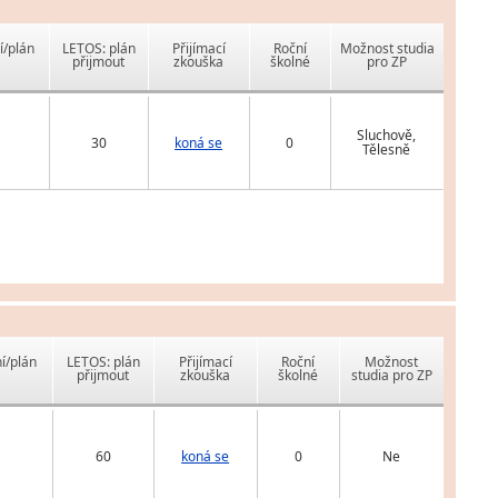
í/plán
LETOS: plán
Přijímací
Roční
Možnost studia
přijmout
zkouška
školné
pro ZP
Sluchově,
30
koná se
0
Tělesně
í/plán
LETOS: plán
Přijímací
Roční
Možnost
přijmout
zkouška
školné
studia pro ZP
60
koná se
0
Ne