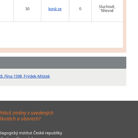
Sluchově,
30
koná se
0
Tělesně
. října 1598, Frýdek-Místek
hlásit změny v uvedených
 školách a oborech?
agogický institut České republiky