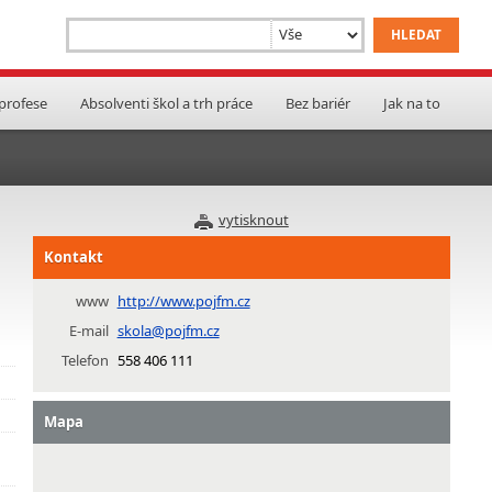
 profese
Absolventi škol a trh práce
Bez bariér
Jak na to
vytisknout
Kontakt
www
http://www.pojfm.cz
E-mail
skola@pojfm.cz
Telefon
558 406 111
Mapa