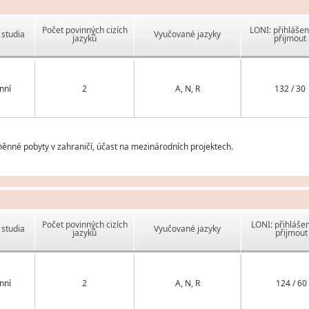
Počet povinných cizích
LONI: přihlášen
studia
Vyučované jazyky
jazyků
přijmout
nní
2
A, N, R
132 / 30
ýměnné pobyty v zahraničí, účast na mezinárodních projektech.
Počet povinných cizích
LONI: přihlášen
studia
Vyučované jazyky
jazyků
přijmout
nní
2
A, N, R
124 / 60