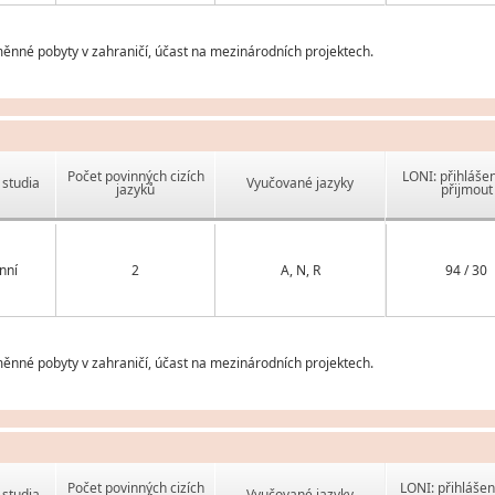
ýměnné pobyty v zahraničí, účast na mezinárodních projektech.
Počet povinných cizích
LONI: přihlášen
studia
Vyučované jazyky
jazyků
přijmout
nní
2
A, N, R
94 / 30
ýměnné pobyty v zahraničí, účast na mezinárodních projektech.
Počet povinných cizích
LONI: přihlášen
studia
Vyučované jazyky