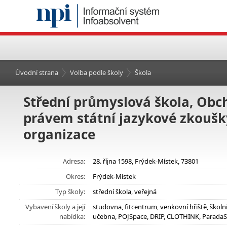
Úvodní strana
Volba podle školy
Škola
Střední průmyslová škola, Obc
právem státní jazykové zkoušk
organizace
Adresa:
28. října 1598, Frýdek-Místek, 73801
Okres:
Frýdek-Místek
Typ školy:
střední škola, veřejná
Vybavení školy a její
studovna, fitcentrum, venkovní hřiště, škol
nabídka:
učebna, POJSpace, DRIP, CLOTHINK, ParadaSp