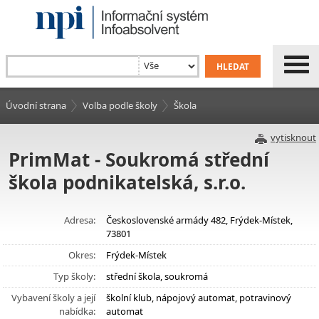
Úvodní strana
Volba podle školy
Škola
vytisknout
PrimMat - Soukromá střední
škola podnikatelská, s.r.o.
Adresa:
Československé armády 482, Frýdek-Místek,
73801
Okres:
Frýdek-Místek
Typ školy:
střední škola, soukromá
Vybavení školy a její
školní klub, nápojový automat, potravinový
nabídka:
automat