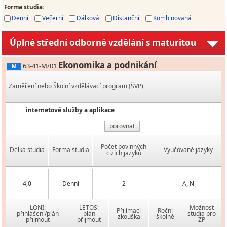
Forma studia
:
Denní
Večerní
Dálková
Distanční
Kombinovaná
Úplné střední odborné vzdělání s maturitou
Ekonomika a podnikání
63-41-M/01
M
Zaměření nebo Školní vzdělávací program (ŠVP)
internetové služby a aplikace
porovnat
Počet povinných
Délka studia
Forma studia
Vyučované jazyky
cizích jazyků
4,0
Denní
2
A, N
LONI:
LETOS:
Možnost
Přijímací
Roční
přihlášení/plán
plán
studia pro
zkouška
školné
přijmout
přijmout
ZP