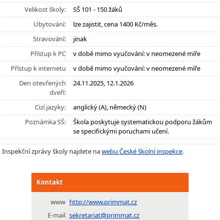
Velikost školy:
SŠ 101 - 150 žáků
Ubytování:
lze zajistit, cena 1400 Kč/měs.
Stravování:
jinak
Přístup k PC
v době mimo vyučování: v neomezené míře
Přístup k internetu
v době mimo vyučování: v neomezené míře
Den otevřených
24.11.2025, 12.1.2026
dveří:
Cizí jazyky:
anglický (A), německý (N)
Poznámka SŠ:
Škola poskytuje systematickou podporu žákům
se specifickými poruchami učení.
Inspekční zprávy školy najdete na
webu České školní inspekce
.
Kontakt
www
http://www.primmat.cz
E-mail
sekretariat@primmat.cz