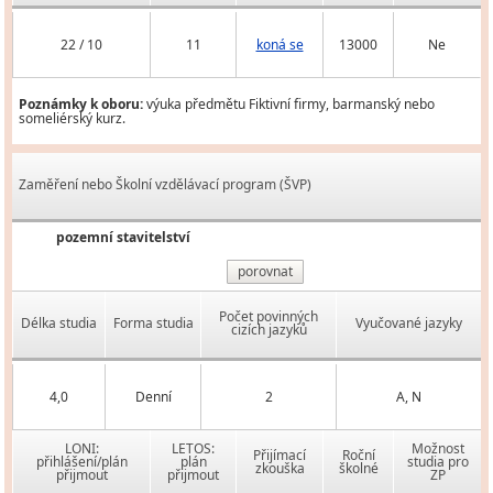
22 / 10
11
koná se
13000
Ne
Poznámky k oboru:
výuka předmětu Fiktivní firmy, barmanský nebo
someliérský kurz.
Zaměření nebo Školní vzdělávací program (ŠVP)
pozemní stavitelství
porovnat
Počet povinných
Délka studia
Forma studia
Vyučované jazyky
cizích jazyků
4,0
Denní
2
A, N
LONI:
LETOS:
Možnost
Přijímací
Roční
přihlášení/plán
plán
studia pro
zkouška
školné
přijmout
přijmout
ZP