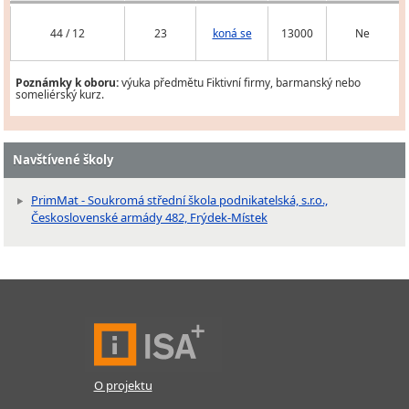
44 / 12
23
koná se
13000
Ne
Poznámky k oboru:
výuka předmětu Fiktivní firmy, barmanský nebo
someliérský kurz.
Navštívené školy
PrimMat - Soukromá střední škola podnikatelská, s.r.o.,
Československé armády 482, Frýdek-Místek
O projektu