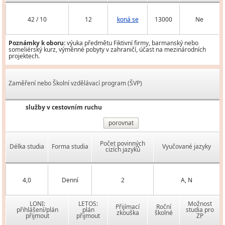
42 / 10
12
koná se
13000
Ne
Poznámky k oboru:
výuka předmětu Fiktivní firmy, barmanský nebo
someliérský kurz, výměnné pobyty v zahraničí, účast na mezinárodních
projektech.
Zaměření nebo Školní vzdělávací program (ŠVP)
služby v cestovním ruchu
porovnat
Počet povinných
Délka studia
Forma studia
Vyučované jazyky
cizích jazyků
4,0
Denní
2
A, N
LONI:
LETOS:
Možnost
Přijímací
Roční
přihlášení/plán
plán
studia pro
zkouška
školné
přijmout
přijmout
ZP