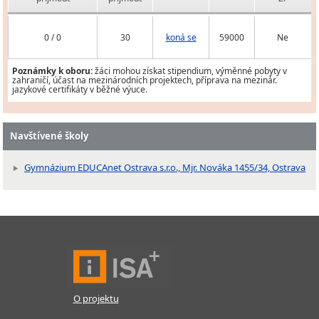
0 / 0
30
koná se
59000
Ne
Poznámky k oboru:
žáci mohou získat stipendium, výměnné pobyty v
zahraničí, účast na mezinárodních projektech, příprava na mezinár.
jazykové certifikáty v běžné výuce.
Navštívené školy
Gymnázium EDUCAnet Ostrava s.r.o., Mjr. Nováka 1455/34, Ostrava
O projektu