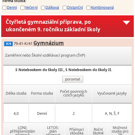
Forma studia
:
Denní
Večerní
Dálková
Distanční
Kombinovaná
Čtyřletá gymnaziální příprava, po
ukončeném 9. ročníku základní školy
Gymnázium
79-41-K/41
K/4
Zaměření nebo Školní vzdělávací program (ŠVP)
S Notebookem do školy III., S Notebookem do školy II.
porovnat
Počet povinných
Délka studia
Forma studia
Vyučované jazyky
cizích jazyků
4,0
Denní
2
A, N, Š, F
LONI:
LETOS:
Možnost
Přijímací
Roční
přihlášení/plán
plán
studia pro
zkouška
školné
přijmout
přijmout
ZP