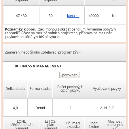
47 / 30
30
koná se
49000
Ne
Poznámky k oboru:
žáci mohou získat stipendium, výměnné pobyty v
zahraničí, účast na mezinárodních projektech, příprava na mezinár.
jazykové certifikáty v běžné výuce.
Zaměření nebo Školní vzdělávací program (ŠVP)
BUSINESS & MANAGEMENT
porovnat
Počet povinných
Délka studia
Forma studia
Vyučované jazyky
cizích jazyků
4,0
Denní
2
A, N, Š, F
LONI:
LETOS:
Možnost
Přijímací
Roční
přihlášení/plán
plán
studia pro
zkouška
školné
přijmout
přijmout
ZP