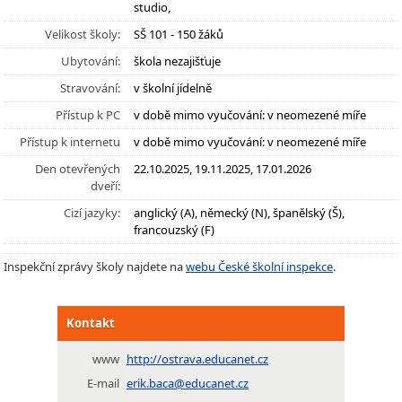
studio,
Velikost školy:
SŠ 101 - 150 žáků
Ubytování:
škola nezajišťuje
Stravování:
v školní jídelně
Přístup k PC
v době mimo vyučování: v neomezené míře
Přístup k internetu
v době mimo vyučování: v neomezené míře
Den otevřených
22.10.2025, 19.11.2025, 17.01.2026
dveří:
Cizí jazyky:
anglický (A), německý (N), španělský (Š),
francouzský (F)
Inspekční zprávy školy najdete na
webu České školní inspekce
.
Kontakt
www
http://ostrava.educanet.cz
E-mail
erik.baca@educanet.cz