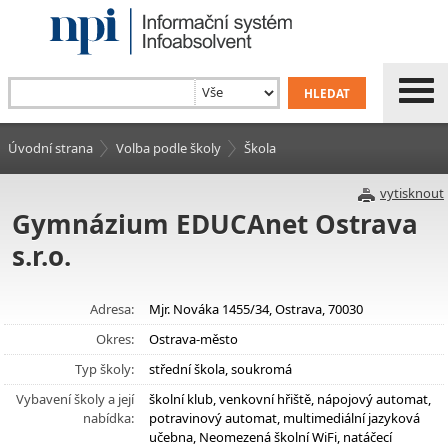
Úvodní strana
Volba podle školy
Škola
vytisknout
Gymnázium EDUCAnet Ostrava
s.r.o.
Adresa:
Mjr. Nováka 1455/34, Ostrava, 70030
Okres:
Ostrava-město
Typ školy:
střední škola, soukromá
Vybavení školy a její
školní klub, venkovní hřiště, nápojový automat,
nabídka:
potravinový automat, multimediální jazyková
učebna, Neomezená školní WiFi, natáčecí