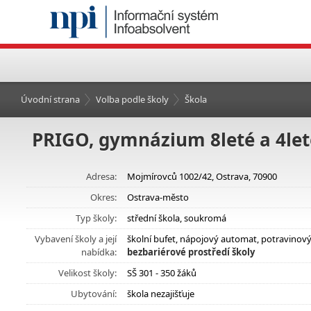
Úvodní strana
Volba podle školy
Škola
PRIGO, gymnázium 8leté a 4leté,
Adresa:
Mojmírovců 1002/42, Ostrava, 70900
Okres:
Ostrava-město
Typ školy:
střední škola, soukromá
Vybavení školy a její
školní bufet, nápojový automat, potravinov
nabídka:
bezbariérové prostředí školy
Velikost školy:
SŠ 301 - 350 žáků
Ubytování:
škola nezajišťuje