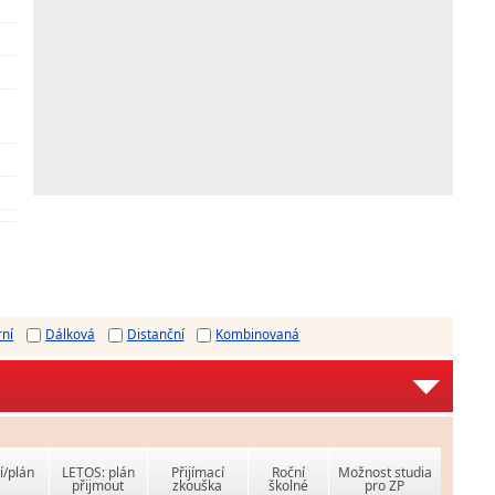
rní
Dálková
Distanční
Kombinovaná
í/plán
LETOS: plán
Přijímací
Roční
Možnost studia
přijmout
zkouška
školné
pro ZP