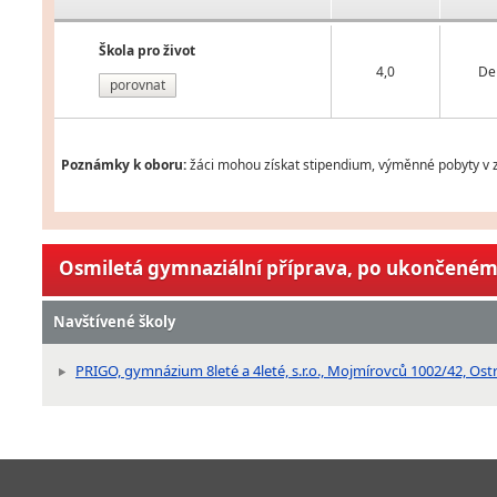
Škola pro život
4,0
De
porovnat
Poznámky k oboru:
žáci mohou získat stipendium, výměnné pobyty v z
Osmiletá gymnaziální příprava, po ukončeném 
Navštívené školy
PRIGO, gymnázium 8leté a 4leté, s.r.o., Mojmírovců 1002/42, Ost