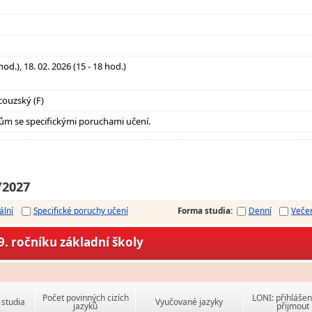
 hod.), 18. 02. 2026 (15 - 18 hod.)
couzský (F)
ům se specifickými poruchami učení.
/2027
ální
Specifické poruchy učení
Forma studia
:
Denní
Veče
. ročníku základní školy
Počet povinných cizích
LONI: přihlášen
studia
Vyučované jazyky
jazyků
přijmout