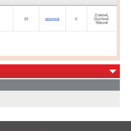
Zrakově,
30
písemná
0
Sluchově,
Tělesně