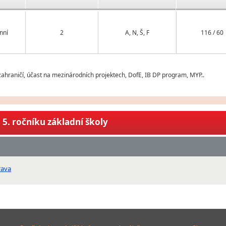
nní
2
A, N, Š, F
116 / 60
ahraničí, účast na mezinárodních projektech, DofE, IB DP program, MYP..
5. ročníku základní školy
rava