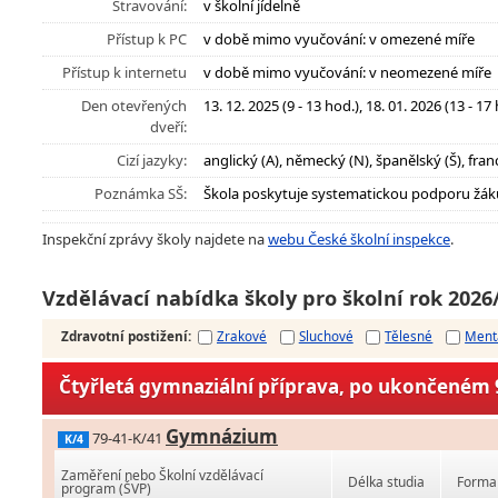
Stravování:
v školní jídelně
Přístup k PC
v době mimo vyučování: v omezené míře
Přístup k internetu
v době mimo vyučování: v neomezené míře
Den otevřených
13. 12. 2025 (9 - 13 hod.), 18. 01. 2026 (13 - 17
dveří:
Cizí jazyky:
anglický (A), německý (N), španělský (Š), fran
Poznámka SŠ:
Škola poskytuje systematickou podporu žák
Inspekční zprávy školy najdete na
webu České školní inspekce
.
Vzdělávací nabídka školy pro školní rok 2026
Zdravotní postižení
:
Zrakové
Sluchové
Tělesné
Ment
Čtyřletá gymnaziální příprava, po ukončeném 9
Gymnázium
79-41-K/41
K/4
Zaměření nebo Školní vzdělávací
Délka studia
Forma 
program (ŠVP)