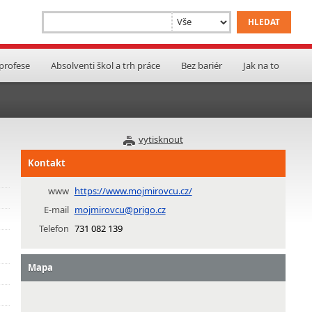
 profese
Absolventi škol a trh práce
Bez bariér
Jak na to
vytisknout
Kontakt
www
https://www.mojmirovcu.cz/
E-mail
mojmirovcu@prigo.cz
Telefon
731 082 139
Mapa