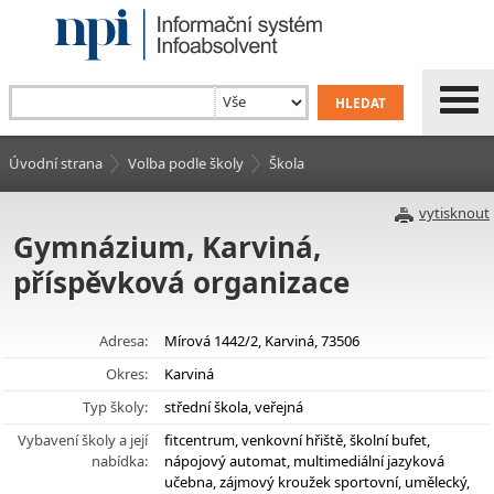
Úvodní strana
Volba podle školy
Škola
vytisknout
Gymnázium, Karviná,
příspěvková organizace
Adresa:
Mírová 1442/2, Karviná, 73506
Okres:
Karviná
Typ školy:
střední škola, veřejná
Vybavení školy a její
fitcentrum, venkovní hřiště, školní bufet,
nabídka:
nápojový automat, multimediální jazyková
učebna, zájmový kroužek sportovní, umělecký,