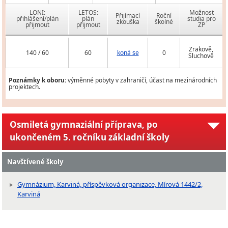
LONI:
LETOS:
Možnost
Přijímací
Roční
přihlášení/plán
plán
studia pro
zkouška
školné
přijmout
přijmout
ZP
Zrakově,
140 / 60
60
koná se
0
Sluchově
Poznámky k oboru:
výměnné pobyty v zahraničí, účast na mezinárodních
projektech.
Osmiletá gymnaziální příprava, po
ukončeném 5. ročníku základní školy
Navštívené školy
Gymnázium, Karviná, příspěvková organizace, Mírová 1442/2,
Karviná