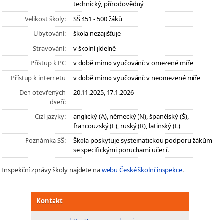
technický, přírodovědný
Velikost školy:
SŠ 451 - 500 žáků
Ubytování:
škola nezajišťuje
Stravování:
v školní jídelně
Přístup k PC
v době mimo vyučování: v omezené míře
Přístup k internetu
v době mimo vyučování: v neomezené míře
Den otevřených
20.11.2025, 17.1.2026
dveří:
Cizí jazyky:
anglický (A), německý (N), španělský (Š),
francouzský (F), ruský (R), latinský (L)
Poznámka SŠ:
Škola poskytuje systematickou podporu žákům
se specifickými poruchami učení.
Inspekční zprávy školy najdete na
webu České školní inspekce
.
Kontakt