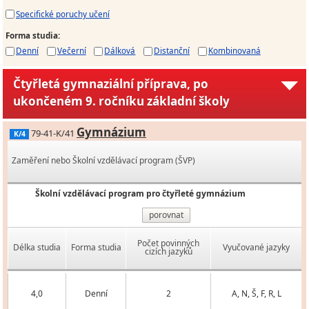
Specifické poruchy učení
Forma studia
:
Denní
Večerní
Dálková
Distanční
Kombinovaná
Čtyřletá gymnaziální příprava, po
ukončeném 9. ročníku základní školy
Gymnázium
79-41-K/41
K/4
Zaměření nebo Školní vzdělávací program (ŠVP)
Školní vzdělávací program pro čtyřleté gymnázium
porovnat
Počet povinných
Délka studia
Forma studia
Vyučované jazyky
cizích jazyků
4,0
Denní
2
A, N, Š, F, R, L