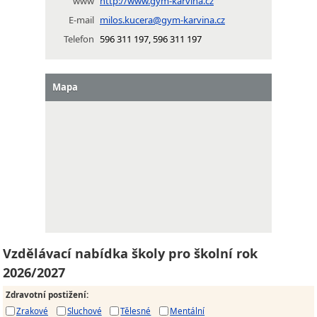
www
http://www.gym-karvina.cz
E-mail
milos.kucera@gym-karvina.cz
Telefon
596 311 197, 596 311 197
Mapa
Vzdělávací nabídka školy pro školní rok
2026/2027
Zdravotní postižení
:
Zrakové
Sluchové
Tělesné
Mentální