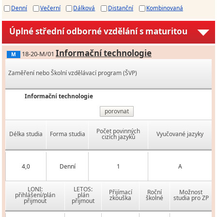
Denní
Večerní
Dálková
Distanční
Kombinovaná
Úplné střední odborné vzdělání s maturitou
Informační technologie
18-20-M/01
M
Zaměření nebo Školní vzdělávací program (ŠVP)
Informační technologie
porovnat
Počet povinných
Délka studia
Forma studia
Vyučované jazyky
cizích jazyků
4,0
Denní
1
A
LONI:
LETOS:
Přijímací
Roční
Možnost
přihlášení/plán
plán
zkouška
školné
studia pro ZP
přijmout
přijmout