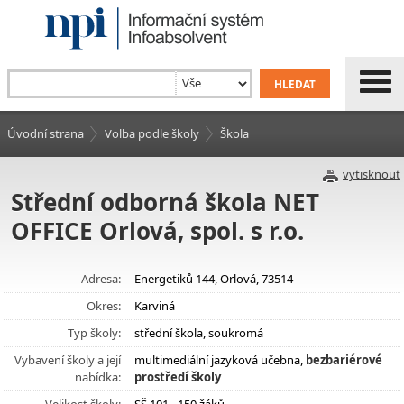
Úvodní strana
Volba podle školy
Škola
vytisknout
Střední odborná škola NET
OFFICE Orlová, spol. s r.o.
Adresa:
Energetiků 144, Orlová, 73514
Okres:
Karviná
Typ školy:
střední škola, soukromá
Vybavení školy a její
multimediální jazyková učebna,
bezbariérové
nabídka:
prostředí školy