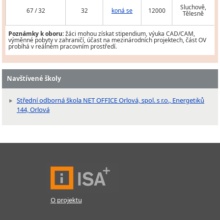
Sluchově,
67 / 32
32
koná se
12000
Tělesně
Poznámky k oboru:
žáci mohou získat stipendium, výuka CAD/CAM,
výměnné pobyty v zahraničí, účast na mezinárodních projektech, část OV
probíhá v reálném pracovním prostředí.
Navštívené školy
Střední odborná škola NET OFFICE Orlová, spol. s r.o., Energetiků
144, Orlová
O projektu