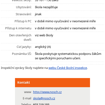
Velikost školy:
SŠ 101 - 150 žáků
Ubytování:
škola nezajišťuje
Stravování:
jinak
Přístup k PC
v době mimo vyučování: v neomezené míře
Přístup k internetu
v době mimo vyučování: v neomezené míře
Den otevřených
viz web školy
dveří:
Cizí jazyky:
anglický (A)
Poznámka SŠ:
Škola poskytuje systematickou podporu žákům
se specifickými poruchami učení.
Inspekční zprávy školy najdete na
webu České školní inspekce
.
Kontakt
www
http://www.nosch.cz
E-mail
skola@nosch.cz
Telefon
603 219 193