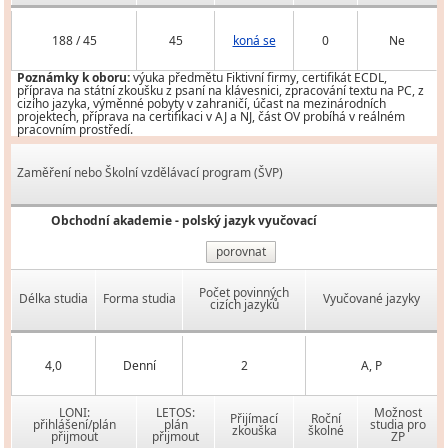
188 / 45
45
koná se
0
Ne
Poznámky k oboru:
výuka předmětu Fiktivní firmy, certifikát ECDL,
příprava na státní zkoušku z psaní na klávesnici, zpracování textu na PC, z
cizího jazyka, výměnné pobyty v zahraničí, účast na mezinárodních
projektech, příprava na certifikaci v AJ a NJ, část OV probíhá v reálném
pracovním prostředí.
Zaměření nebo Školní vzdělávací program (ŠVP)
Obchodní akademie - polský jazyk vyučovací
porovnat
Počet povinných
Délka studia
Forma studia
Vyučované jazyky
cizích jazyků
4,0
Denní
2
A, P
LONI:
LETOS:
Možnost
Přijímací
Roční
přihlášení/plán
plán
studia pro
zkouška
školné
přijmout
přijmout
ZP