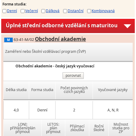
Forma studia
:
Denní
Večerní
Dálková
Distanční
Kombinovaná
Úplné střední odborné vzdělání s maturitou
Obchodní akademie
63-41-M/02
M
Zaměření nebo Školní vzdělávací program (ŠVP)
Obchodní akademie - český jazyk vyučovací
porovnat
Počet povinných
Délka studia
Forma studia
Vyučované jazyky
cizích jazyků
4,0
Denní
2
A, N, R
LONI:
LETOS:
Možnost
Přijímací
Roční
přihlášení/plán
plán
studia pro
zkouška
školné
přijmout
přijmout
ZP