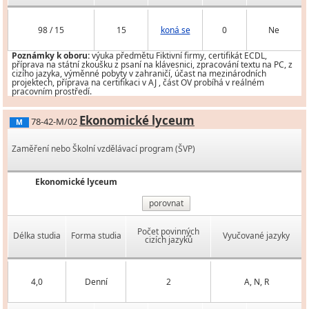
98 / 15
15
koná se
0
Ne
Poznámky k oboru:
výuka předmětu Fiktivní firmy, certifikát ECDL,
příprava na státní zkoušku z psaní na klávesnici, zpracování textu na PC, z
cizího jazyka, výměnné pobyty v zahraničí, účast na mezinárodních
projektech, příprava na certifikaci v AJ , část OV probíhá v reálném
pracovním prostředí.
Ekonomické lyceum
78-42-M/02
M
Zaměření nebo Školní vzdělávací program (ŠVP)
Ekonomické lyceum
porovnat
Počet povinných
Délka studia
Forma studia
Vyučované jazyky
cizích jazyků
4,0
Denní
2
A, N, R