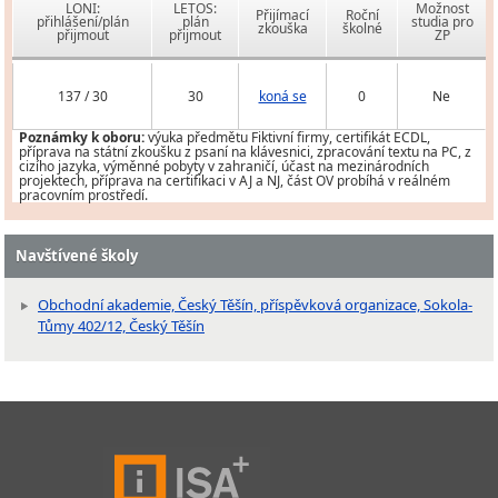
LONI:
LETOS:
Možnost
Přijímací
Roční
přihlášení/plán
plán
studia pro
zkouška
školné
přijmout
přijmout
ZP
137 / 30
30
koná se
0
Ne
Poznámky k oboru:
výuka předmětu Fiktivní firmy, certifikát ECDL,
příprava na státní zkoušku z psaní na klávesnici, zpracování textu na PC, z
cizího jazyka, výměnné pobyty v zahraničí, účast na mezinárodních
projektech, příprava na certifikaci v AJ a NJ, část OV probíhá v reálném
pracovním prostředí.
Navštívené školy
Obchodní akademie, Český Těšín, příspěvková organizace, Sokola-
Tůmy 402/12, Český Těšín