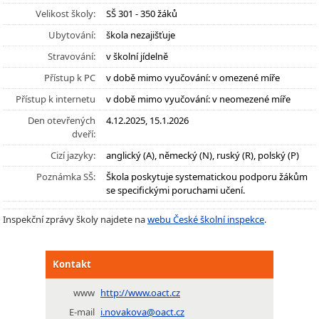
Velikost školy:
SŠ 301 - 350 žáků
Ubytování:
škola nezajišťuje
Stravování:
v školní jídelně
Přístup k PC
v době mimo vyučování: v omezené míře
Přístup k internetu
v době mimo vyučování: v neomezené míře
Den otevřených
4.12.2025, 15.1.2026
dveří:
Cizí jazyky:
anglický (A), německý (N), ruský (R), polský (P)
Poznámka SŠ:
Škola poskytuje systematickou podporu žákům
se specifickými poruchami učení.
Inspekční zprávy školy najdete na
webu České školní inspekce
.
Kontakt
www
http://www.oact.cz
E-mail
i.novakova@oact.cz