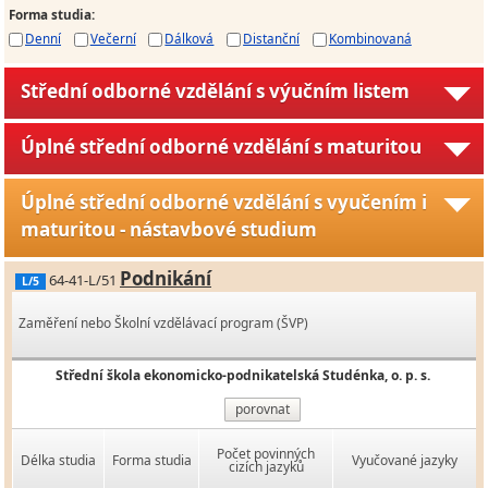
Forma studia
:
Denní
Večerní
Dálková
Distanční
Kombinovaná
Střední odborné vzdělání s výučním listem
Úplné střední odborné vzdělání s maturitou
Úplné střední odborné vzdělání s vyučením i
maturitou - nástavbové studium
Podnikání
64-41-L/51
L/5
Zaměření nebo Školní vzdělávací program (ŠVP)
Střední škola ekonomicko-podnikatelská Studénka, o. p. s.
porovnat
Počet povinných
Délka studia
Forma studia
Vyučované jazyky
cizích jazyků