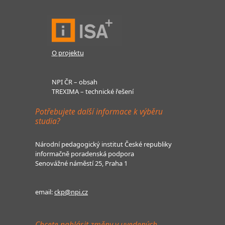
O projektu
NPI ČR – obsah
TREXIMA – technické řešení
Potřebujete další informace k výběru
studia?
Národní pedagogický institut České republiky
informačně poradenská podpora
Senovážné náměstí 25, Praha 1
email:
ckp@npi.cz
Chcete nahlásit změny v uvedených