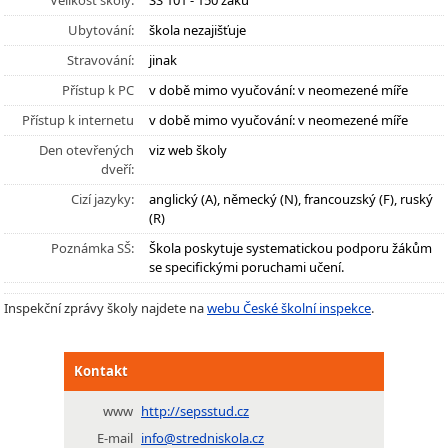
Velikost školy:
SŠ 101 - 150 žáků
Ubytování:
škola nezajišťuje
Stravování:
jinak
Přístup k PC
v době mimo vyučování: v neomezené míře
Přístup k internetu
v době mimo vyučování: v neomezené míře
Den otevřených
viz web školy
dveří:
Cizí jazyky:
anglický (A), německý (N), francouzský (F), ruský
(R)
Poznámka SŠ:
Škola poskytuje systematickou podporu žákům
se specifickými poruchami učení.
Inspekční zprávy školy najdete na
webu České školní inspekce
.
Kontakt
www
http://sepsstud.cz
E-mail
info@stredniskola.cz