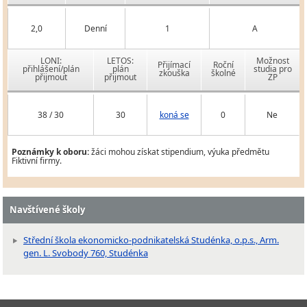
2,0
Denní
1
A
LONI:
LETOS:
Možnost
Přijímací
Roční
přihlášení/plán
plán
studia pro
zkouška
školné
přijmout
přijmout
ZP
38 / 30
30
koná se
0
Ne
Poznámky k oboru:
žáci mohou získat stipendium, výuka předmětu
Fiktivní firmy.
Navštívené školy
Střední škola ekonomicko-podnikatelská Studénka, o.p.s., Arm.
gen. L. Svobody 760, Studénka