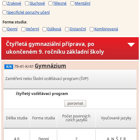
Zrakové
Sluchové
Tělesné
Mentální
Specifické poruchy učení
Forma studia
:
Denní
Večerní
Dálková
Distanční
Kombinovaná
Čtyřletá gymnaziální příprava, po
ukončeném 9. ročníku základní školy
Gymnázium
79-41-K/41
K/4
Zaměření nebo Školní vzdělávací program (ŠVP)
čtyřletý vzdělávací program
porovnat
Počet povinných
Délka studia
Forma studia
Vyučované jazyky
cizích jazyků
4,0
Denní
2
A, N, Š, F, R