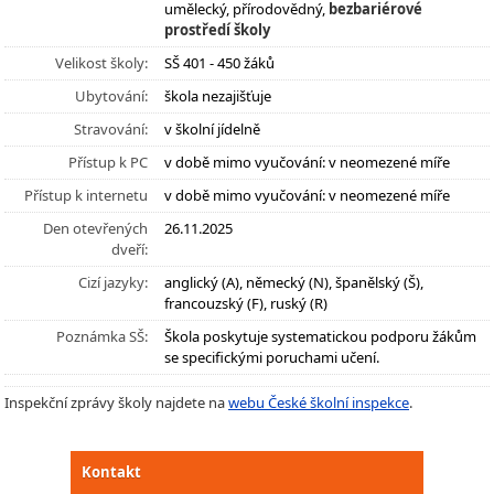
umělecký, přírodovědný,
bezbariérové
prostředí školy
Velikost školy:
SŠ 401 - 450 žáků
Ubytování:
škola nezajišťuje
Stravování:
v školní jídelně
Přístup k PC
v době mimo vyučování: v neomezené míře
Přístup k internetu
v době mimo vyučování: v neomezené míře
Den otevřených
26.11.2025
dveří:
Cizí jazyky:
anglický (A), německý (N), španělský (Š),
francouzský (F), ruský (R)
Poznámka SŠ:
Škola poskytuje systematickou podporu žákům
se specifickými poruchami učení.
Inspekční zprávy školy najdete na
webu České školní inspekce
.
Kontakt