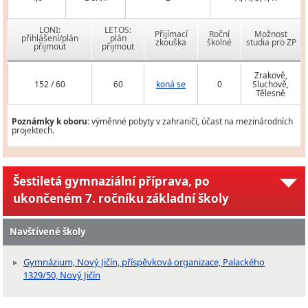
LONI:
LETOS:
Přijímací
Roční
Možnost
přihlášení/plán
plán
zkouška
školné
studia pro ZP
přijmout
přijmout
Zrakově,
152 / 60
60
koná se
0
Sluchově,
Tělesně
Poznámky k oboru:
výměnné pobyty v zahraničí, účast na mezinárodních
projektech.
Šestiletá gymnaziální příprava, po
ukončeném 7. ročníku základní školy
Navštívené školy
Gymnázium, Nový Jičín, příspěvková organizace, Palackého
1329/50, Nový Jičín