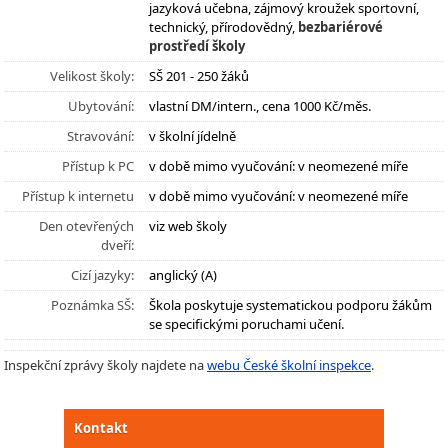
jazyková učebna, zájmový kroužek sportovní,
technický, přírodovědný,
bezbariérové
prostředí školy
Velikost školy:
SŠ 201 - 250 žáků
Ubytování:
vlastní DM/intern., cena 1000 Kč/měs.
Stravování:
v školní jídelně
Přístup k PC
v době mimo vyučování: v neomezené míře
Přístup k internetu
v době mimo vyučování: v neomezené míře
Den otevřených
viz web školy
dveří:
Cizí jazyky:
anglický (A)
Poznámka SŠ:
Škola poskytuje systematickou podporu žákům
se specifickými poruchami učení.
Inspekční zprávy školy najdete na
webu České školní inspekce
.
Kontakt