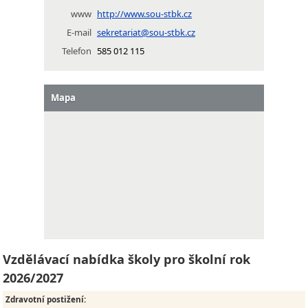
www
http://www.sou-stbk.cz
E-mail
sekretariat@sou-stbk.cz
Telefon
585 012 115
Mapa
Vzdělávací nabídka školy pro školní rok
2026/2027
Zdravotní postižení
: