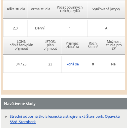
Počet povinných
Délka studia
Forma studia
Vyučované jazyky
cizích jazyků
2,0
Denní
1
A
LONI:
LETOS:
Možnost
Přijímací
Roční
přihlášení/plán
plán
studia pro
zkouška
školné
přijmout
přijmout
ZP
34 / 23
23
koná se
0
Ne
Navštívené školy
Střední odborná škola lesnická a strojírenská Šternberk, Opavská
55/8, Šternberk