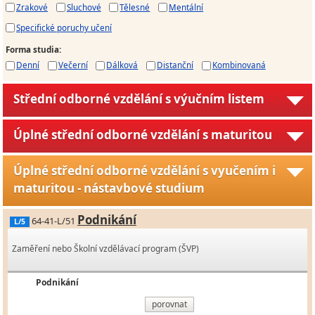
Zrakové
Sluchové
Tělesné
Mentální
Specifické poruchy učení
Forma studia
:
Denní
Večerní
Dálková
Distanční
Kombinovaná
Střední odborné vzdělání s výučním listem
Úplné střední odborné vzdělání s maturitou
Úplné střední odborné vzdělání s vyučením i
maturitou - nástavbové studium
Podnikání
64-41-L/51
L/5
Zaměření nebo Školní vzdělávací program (ŠVP)
Podnikání
porovnat