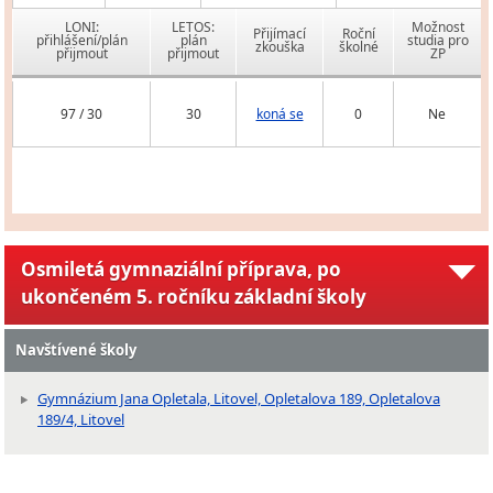
LONI:
LETOS:
Možnost
Přijímací
Roční
přihlášení/plán
plán
studia pro
zkouška
školné
přijmout
přijmout
ZP
97 / 30
30
koná se
0
Ne
Osmiletá gymnaziální příprava, po
ukončeném 5. ročníku základní školy
Navštívené školy
Gymnázium Jana Opletala, Litovel, Opletalova 189, Opletalova
189/4, Litovel