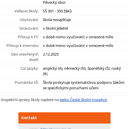
Pěvecký sbor
Velikost školy:
SŠ 301 - 350 žáků
Ubytování:
škola nezajišťuje
Stravování:
v školní jídelně
Přístup k PC
v době mimo vyučování: v omezené míře
Přístup k internetu
v době mimo vyučování: v omezené míře
Den otevřených
2.12.2025
dveří:
Cizí jazyky:
anglický (A), německý (N), španělský (Š), ruský
(R)
Poznámka SŠ:
Škola poskytuje systematickou podporu žákům
se specifickými poruchami učení.
Inspekční zprávy školy najdete na
webu České školní inspekce
.
Kontakt