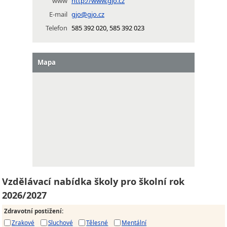
www
http://www.gjo.cz
E-mail
gjo@gjo.cz
Telefon
585 392 020, 585 392 023
Mapa
Vzdělávací nabídka školy pro školní rok
2026/2027
Zdravotní postižení
:
Zrakové
Sluchové
Tělesné
Mentální