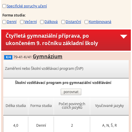
Specifické poruchy učení
Forma studia
:
Denní
Večerní
Dálková
Distanční
Kombinovaná
Čtyřletá gymnaziální příprava, po
ukončeném 9. ročníku základní školy
Gymnázium
79-41-K/41
K/4
Zaměření nebo Školní vzdělávací program (ŠVP)
Školní vzdělávací program pro gymnaziální vzdělávání
porovnat
Počet povinných
Délka studia
Forma studia
Vyučované jazyky
cizích jazyků
4,0
Denní
2
A, N, Š, R