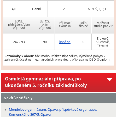
4,0
Denní
2
A, N, Š, F, R, L
LONI:
LETOS:
Přijímací
Roční
Možnost
přihlášení/plán
plán
zkouška
školné
studia pro ZP
přijmout
přijmout
Zrakově,
247 / 93
90
koná se
0
Sluchově,
Tělesně
Poznámky k oboru:
žáci mohou získat stipendium, výměnné pobyty v
zahraničí, účast na mezinárodních projektech, příprava na DSD II diplom.
Osmiletá gymnaziální příprava, po
ukončeném 5. ročníku základní školy
Navštívené školy
Mendelovo gymnázium, Opava, příspěvková organizace,
Komenského 397/5, Opava