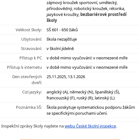
zájmový kroužek sportovní, umělecký,
přírodovědný, robotický kroužek, rétorika,
jazykové kroužky,
bezbariérové prostředí
školy
Velikost školy:
SŠ 601 - 650 žáků
Ubytování:
škola nezajišťuje
Stravování:
v školní jídelně
Přístup k PC
v době mimo vyučování: v neomezené míře
Přístup k internetu
v době mimo vyučování: v neomezené míře
Den otevřených
25.11.2025, 13.1.2026
dveří:
Cizí jazyky:
anglický (A), německý (N), španělský (Š),
francouzský (F), ruský (R), latinský (L)
Poznámka SŠ:
Škola poskytuje systematickou podporu žákům
se specifickými poruchami učení.
Inspekční zprávy školy najdete na
webu České školní inspekce
.