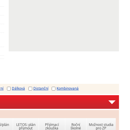
rní
Dálková
Distanční
Kombinovaná
í/plán
LETOS: plán
Přijímací
Roční
Možnost studia
přijmout
zkouška
školné
pro ZP