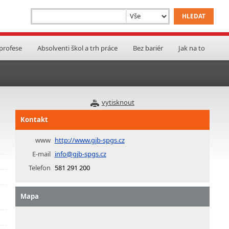
 profese
Absolventi škol a trh práce
Bez bariér
Jak na to
vytisknout
Kontakt
www
http://www.gjb-spgs.cz
E-mail
info@gjb-spgs.cz
Telefon
581 291 200
Mapa