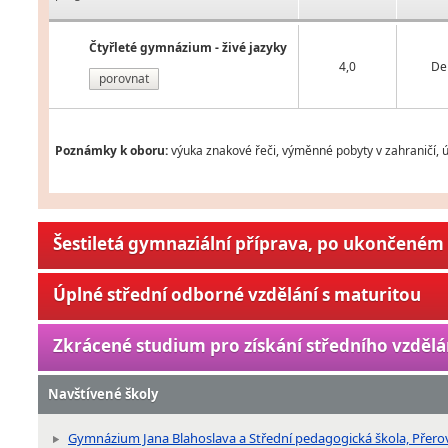
Čtyřleté gymnázium - živé jazyky
4,0
De
porovnat
Poznámky k oboru:
výuka znakové řeči, výměnné pobyty v zahraničí, 
Šestiletá gymnaziální příprava, po ukončeném 
Úplné střední odborné vzdělání s maturitou
Zkrácené studium pro získání středního vzdělá
Navštívené školy
Gymnázium Jana Blahoslava a Střední pedagogická škola, Přerov