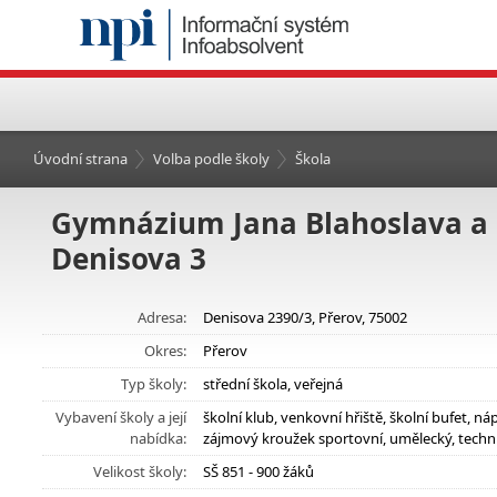
Úvodní strana
Volba podle školy
Škola
Gymnázium Jana Blahoslava a S
Denisova 3
Adresa:
Denisova 2390/3, Přerov, 75002
Okres:
Přerov
Typ školy:
střední škola, veřejná
Vybavení školy a její
školní klub, venkovní hřiště, školní bufet,
nabídka:
zájmový kroužek sportovní, umělecký, techn
Velikost školy:
SŠ 851 - 900 žáků