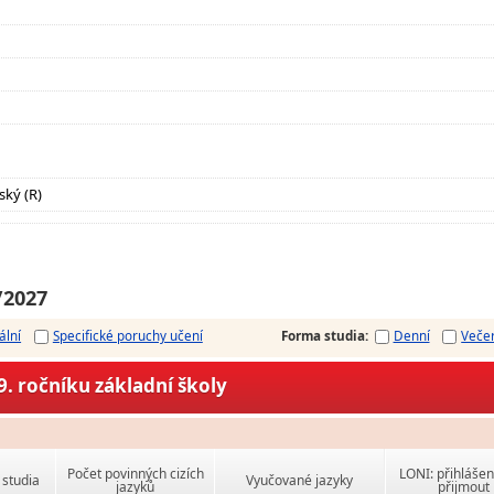
ský (R)
/2027
ální
Specifické poruchy učení
Forma studia
:
Denní
Veče
. ročníku základní školy
Počet povinných cizích
LONI: přihlášen
studia
Vyučované jazyky
jazyků
přijmout