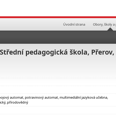
Úvodní strana
Obory, školy a
třední pedagogická škola, Přerov,
 nápojový automat, potravinový automat, multimediální jazyková učebna,
ický, přírodovědný