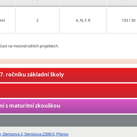
nní
2
A, N, F, R
103 / 30
účast na mezinárodních projektech.
7. ročníku základní školy
ní s maturitní zkouškou
, Denisova 3, Denisova 2390/3, Přerov