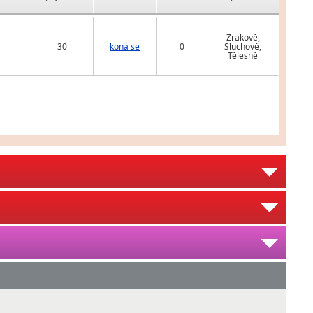
Zrakově,
30
koná se
0
Sluchově,
Tělesně