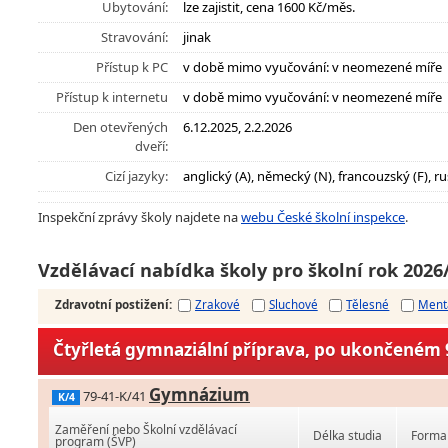
Ubytování:
lze zajistit, cena 1600 Kč/měs.
Stravování:
jinak
Přístup k PC
v době mimo vyučování: v neomezené míře
Přístup k internetu
v době mimo vyučování: v neomezené míře
Den otevřených
6.12.2025, 2.2.2026
dveří:
Cizí jazyky:
anglický (A), německý (N), francouzský (F), ru
Inspekční zprávy školy najdete na
webu České školní inspekce
.
Vzdělávací nabídka školy pro školní rok 2026
Zdravotní postižení
:
Zrakové
Sluchové
Tělesné
Ment
Čtyřletá gymnaziální příprava, po ukončeném 9
Gymnázium
79-41-K/41
K/4
Zaměření nebo Školní vzdělávací
Délka studia
Forma 
program (ŠVP)