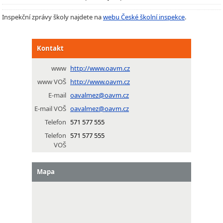
Inspekční zprávy školy najdete na
webu České školní inspekce
.
Kontakt
www
http://www.oavm.cz
www VOŠ
http://www.oavm.cz
E-mail
oavalmez@oavm.cz
E-mail VOŠ
oavalmez@oavm.cz
Telefon
571 577 555
Telefon
571 577 555
VOŠ
Mapa