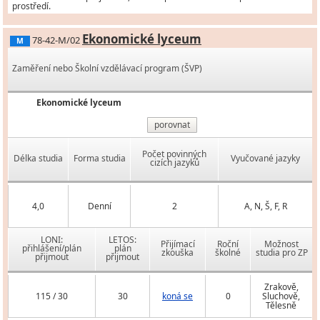
prostředí.
Ekonomické lyceum
78-42-M/02
M
Zaměření nebo Školní vzdělávací program (ŠVP)
Ekonomické lyceum
porovnat
Počet povinných
Délka studia
Forma studia
Vyučované jazyky
cizích jazyků
4,0
Denní
2
A, N, Š, F, R
LONI:
LETOS:
Přijímací
Roční
Možnost
přihlášení/plán
plán
zkouška
školné
studia pro ZP
přijmout
přijmout
Zrakově,
115 / 30
30
koná se
0
Sluchově,
Tělesně