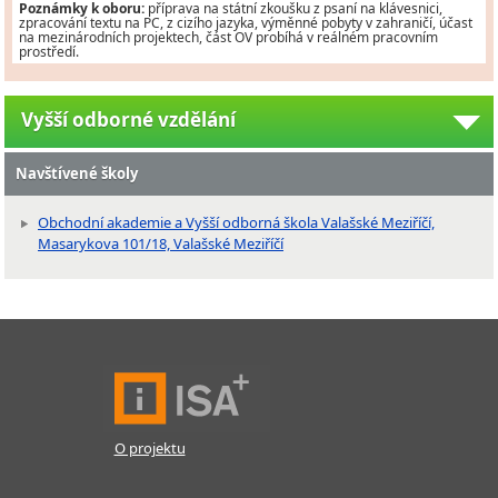
Poznámky k oboru:
příprava na státní zkoušku z psaní na klávesnici,
zpracování textu na PC, z cizího jazyka, výměnné pobyty v zahraničí, účast
na mezinárodních projektech, část OV probíhá v reálném pracovním
prostředí.
Vyšší odborné vzdělání
Navštívené školy
Obchodní akademie a Vyšší odborná škola Valašské Meziříčí,
Masarykova 101/18, Valašské Meziříčí
O projektu