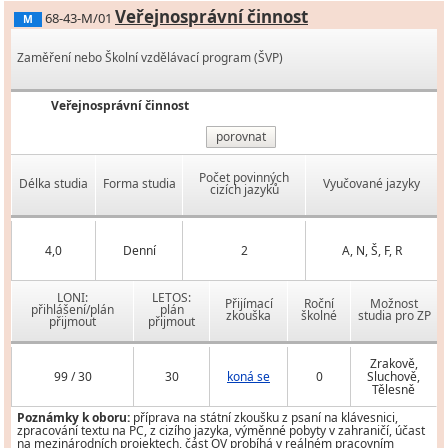
Veřejnosprávní činnost
68-43-M/01
M
Zaměření nebo Školní vzdělávací program (ŠVP)
Veřejnosprávní činnost
porovnat
Počet povinných
Délka studia
Forma studia
Vyučované jazyky
cizích jazyků
4,0
Denní
2
A, N, Š, F, R
LONI:
LETOS:
Přijímací
Roční
Možnost
přihlášení/plán
plán
zkouška
školné
studia pro ZP
přijmout
přijmout
Zrakově,
99 / 30
30
koná se
0
Sluchově,
Tělesně
Poznámky k oboru:
příprava na státní zkoušku z psaní na klávesnici,
zpracování textu na PC, z cizího jazyka, výměnné pobyty v zahraničí, účast
na mezinárodních projektech, část OV probíhá v reálném pracovním