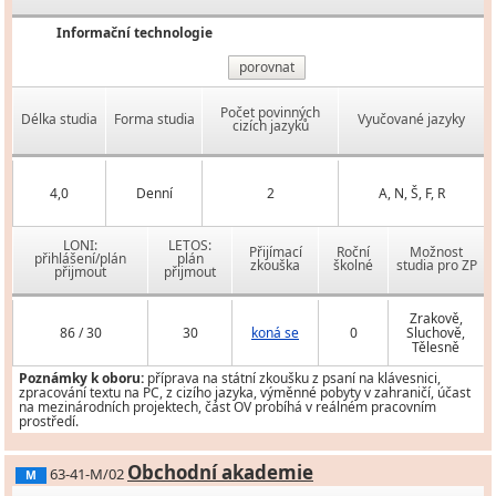
Informační technologie
porovnat
Počet povinných
Délka studia
Forma studia
Vyučované jazyky
cizích jazyků
4,0
Denní
2
A, N, Š, F, R
LONI:
LETOS:
Přijímací
Roční
Možnost
přihlášení/plán
plán
zkouška
školné
studia pro ZP
přijmout
přijmout
Zrakově,
86 / 30
30
koná se
0
Sluchově,
Tělesně
Poznámky k oboru:
příprava na státní zkoušku z psaní na klávesnici,
zpracování textu na PC, z cizího jazyka, výměnné pobyty v zahraničí, účast
na mezinárodních projektech, část OV probíhá v reálném pracovním
prostředí.
Obchodní akademie
63-41-M/02
M