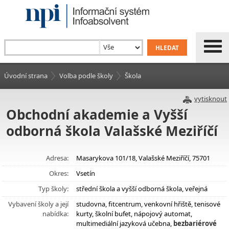
Úvodní strana
Volba podle školy
Škola
vytisknout
Obchodní akademie a Vyšší
odborná škola Valašské Meziříčí
Adresa:
Masarykova 101/18, Valašské Meziříčí, 75701
Okres:
Vsetín
Typ školy:
střední škola a vyšší odborná škola, veřejná
Vybavení školy a její
studovna, fitcentrum, venkovní hřiště, tenisové
nabídka:
kurty, školní bufet, nápojový automat,
multimediální jazyková učebna,
bezbariérové