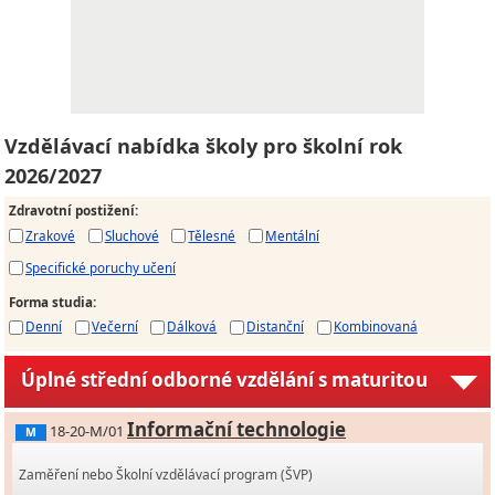
Vzdělávací nabídka školy pro školní rok
2026/2027
Zdravotní postižení
:
Zrakové
Sluchové
Tělesné
Mentální
Specifické poruchy učení
Forma studia
:
Denní
Večerní
Dálková
Distanční
Kombinovaná
Úplné střední odborné vzdělání s maturitou
Informační technologie
18-20-M/01
M
Zaměření nebo Školní vzdělávací program (ŠVP)