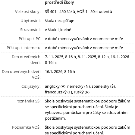
prostředí školy
Velikost školy:
SŠ 401 - 450 žáků, VOŠ 1 - 50 studentů
Ubytování:
škola nezajišťuje
Stravování:
v školní jídelně
Přístup k PC
v době mimo vyučování: v neomezené míře
Přístup k internetu
v době mimo vyučování: v neomezené míře
Den otevřených
7. 11. 2025, 8-16 h, 8. 11. 2025, 8-12 h, 16. 1. 2026
dveří:
8-16 h;
Den otevřených dveří
16.1. 2026, 8-16 h
VOŠ:
Cizí jazyky:
anglický (A), německý (N), španělský (Š),
francouzský (F), ruský (R)
Poznámka SŠ:
Škola poskytuje systematickou podporu žákům
se specifickými poruchami učení. Škola je
vybavena pomůckami pro žáky se zdravotním
postižením.
Poznámka VOŠ:
Škola poskytuje systematickou podporu žákům
se specifickými poruchami učení.