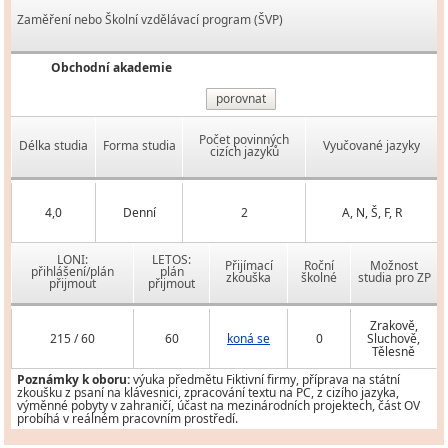
Zaměření nebo Školní vzdělávací program (ŠVP)
Obchodní akademie
porovnat
Počet povinných
Délka studia
Forma studia
Vyučované jazyky
cizích jazyků
4,0
Denní
2
A, N, Š, F, R
LONI:
LETOS:
Přijímací
Roční
Možnost
přihlášení/plán
plán
zkouška
školné
studia pro ZP
přijmout
přijmout
Zrakově,
215 / 60
60
koná se
0
Sluchově,
Tělesně
Poznámky k oboru:
výuka předmětu Fiktivní firmy, příprava na státní
zkoušku z psaní na klávesnici, zpracování textu na PC, z cizího jazyka,
výměnné pobyty v zahraničí, účast na mezinárodních projektech, část OV
probíhá v reálném pracovním prostředí.