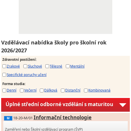
Vzdělávací nabídka školy pro školní rok
2026/2027
Zdravotní postižení
:
Zrakové
Sluchové
Tělesné
Mentální
Specifické poruchy učení
Forma studia
:
Denní
Večerní
Dálková
Distanční
Kombinovaná
Úplné střední odborné vzdělání s maturitou
Informační technologie
18-20-M/01
M
Zaměření nebo Školní vzdělávací program (ŠVP)