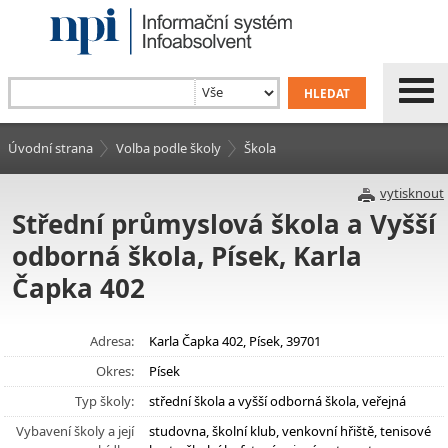
Úvodní strana
Volba podle školy
Škola
vytisknout
Střední průmyslová škola a Vyšší
odborná škola, Písek, Karla
Čapka 402
Adresa:
Karla Čapka 402, Písek, 39701
Okres:
Písek
Typ školy:
střední škola a vyšší odborná škola, veřejná
Vybavení školy a její
studovna, školní klub, venkovní hřiště, tenisové