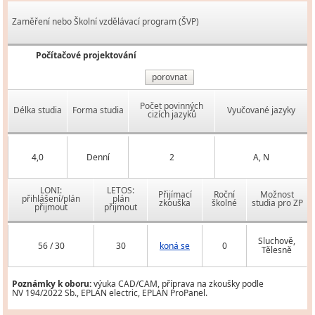
Zaměření nebo Školní vzdělávací program (ŠVP)
Počítačové projektování
porovnat
Počet povinných
Délka studia
Forma studia
Vyučované jazyky
cizích jazyků
4,0
Denní
2
A, N
LONI:
LETOS:
Přijímací
Roční
Možnost
přihlášení/plán
plán
zkouška
školné
studia pro ZP
přijmout
přijmout
Sluchově,
56 / 30
30
koná se
0
Tělesně
Poznámky k oboru:
výuka CAD/CAM, příprava na zkoušky podle
NV 194/2022 Sb., EPLAN electric, EPLAN ProPanel.