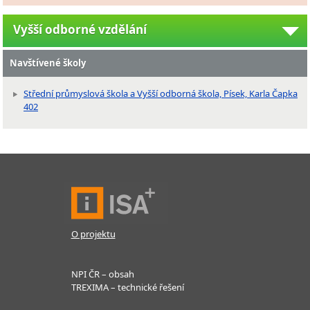
Vyšší odborné vzdělání
Navštívené školy
Střední průmyslová škola a Vyšší odborná škola, Písek, Karla Čapka
402
O projektu
NPI ČR – obsah
TREXIMA – technické řešení