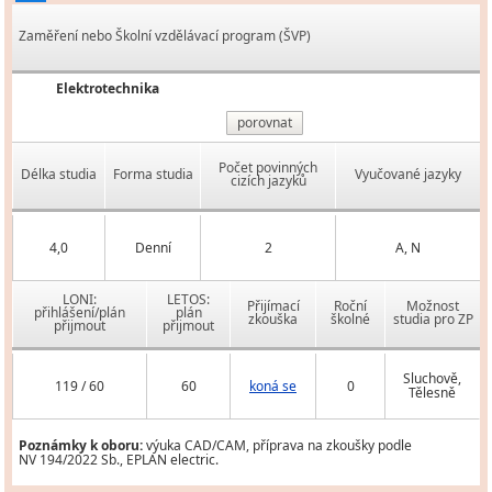
Zaměření nebo Školní vzdělávací program (ŠVP)
Elektrotechnika
porovnat
Počet povinných
Délka studia
Forma studia
Vyučované jazyky
cizích jazyků
4,0
Denní
2
A, N
LONI:
LETOS:
Přijímací
Roční
Možnost
přihlášení/plán
plán
zkouška
školné
studia pro ZP
přijmout
přijmout
Sluchově,
119 / 60
60
koná se
0
Tělesně
Poznámky k oboru:
výuka CAD/CAM, příprava na zkoušky podle
NV 194/2022 Sb., EPLAN electric.