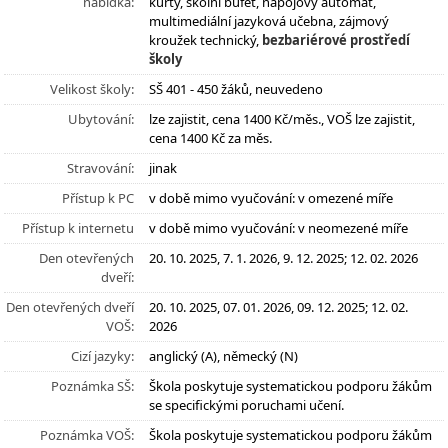
nabídka:
kurty, školní bufet, nápojový automat,
multimediální jazyková učebna, zájmový
kroužek technický,
bezbariérové prostředí
školy
Velikost školy:
SŠ 401 - 450 žáků, neuvedeno
Ubytování:
lze zajistit, cena 1400 Kč/měs., VOŠ lze zajistit,
cena 1400 Kč za měs.
Stravování:
jinak
Přístup k PC
v době mimo vyučování: v omezené míře
Přístup k internetu
v době mimo vyučování: v neomezené míře
Den otevřených
20. 10. 2025, 7. 1. 2026, 9. 12. 2025; 12. 02. 2026
dveří:
Den otevřených dveří
20. 10. 2025, 07. 01. 2026, 09. 12. 2025; 12. 02.
VOŠ:
2026
Cizí jazyky:
anglický (A), německý (N)
Poznámka SŠ:
Škola poskytuje systematickou podporu žákům
se specifickými poruchami učení.
Poznámka VOŠ:
Škola poskytuje systematickou podporu žákům