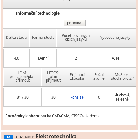
Informační technologie
porovnat
Počet povinných
Délka studia
Forma studia
Vyučované jazyky
cizích jazyků
4,0
Denní
2
A, N
LONI:
LETOS:
Přijímací
Roční
Možnost
přihlášení/plán
plán
zkouška
školné
studia pro ZP
přijmout
přijmout
Sluchově,
81 / 30
30
koná se
0
Tělesně
Poznámky k oboru:
výuka CAD/CAM, CISCO akademie.
Elektrotechnika
26-41-M/01
M