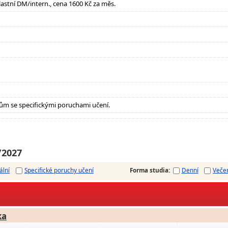
lastní DM/intern., cena 1600 Kč za měs.
ům se specifickými poruchami učení.
/2027
ální
Specifické poruchy učení
Forma studia
:
Denní
Veče
ka