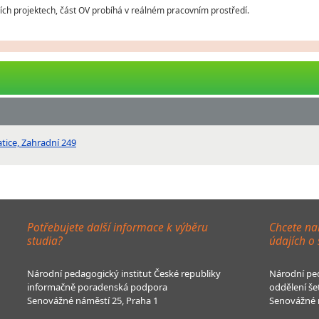
ch projektech, část OV probíhá v reálném pracovním prostředí.
atice, Zahradní 249
Potřebujete další informace k výběru
Chcete na
studia?
údajích o
Národní pedagogický institut České republiky
Národní ped
informačně poradenská podpora
oddělení še
Senovážné náměstí 25, Praha 1
Senovážné n