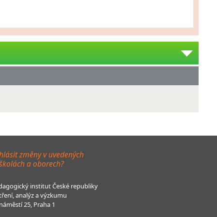
hlásit změny v uvedených
 školách a oborech?
agogický institut České republiky
tření, analýz a výzkumu
áměstí 25, Praha 1