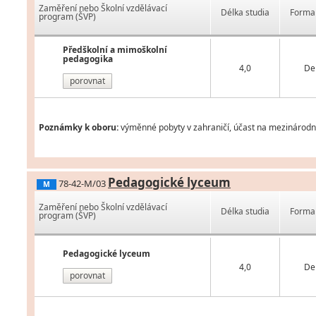
Zaměření nebo Školní vzdělávací
Délka studia
Forma 
program (ŠVP)
Předškolní a mimoškolní
pedagogika
4,0
De
porovnat
Poznámky k oboru:
výměnné pobyty v zahraničí, účast na mezinárodní
Pedagogické lyceum
78-42-M/03
M
Zaměření nebo Školní vzdělávací
Délka studia
Forma 
program (ŠVP)
Pedagogické lyceum
4,0
De
porovnat