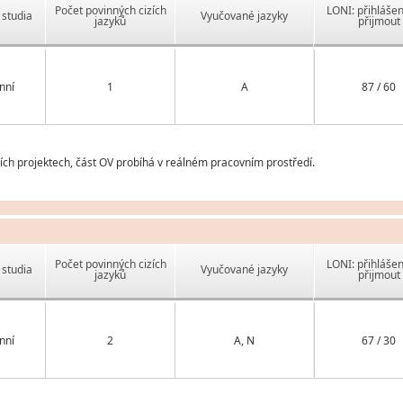
Počet povinných cizích
LONI: přihlášen
studia
Vyučované jazyky
jazyků
přijmout
nní
1
A
87 / 60
ch projektech, část OV probíhá v reálném pracovním prostředí.
Počet povinných cizích
LONI: přihlášen
studia
Vyučované jazyky
jazyků
přijmout
nní
2
A, N
67 / 30