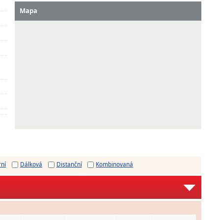
Mapa
rní
Dálková
Distanční
Kombinovaná