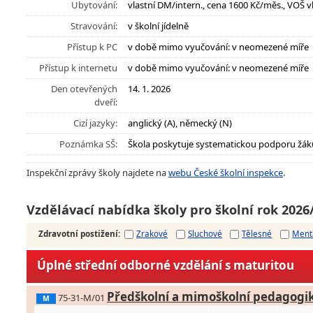
Ubytování:
vlastní DM/intern., cena 1600 Kč/měs., VOŠ v
Stravování:
v školní jídelně
Přístup k PC
v době mimo vyučování: v neomezené míře
Přístup k internetu
v době mimo vyučování: v neomezené míře
Den otevřených
14. 1. 2026
dveří:
Cizí jazyky:
anglický (A), německý (N)
Poznámka SŠ:
Škola poskytuje systematickou podporu žák
Inspekční zprávy školy najdete na
webu České školní inspekce
.
Vzdělávací nabídka školy pro školní rok 2026
Zdravotní postižení
:
Zrakové
Sluchové
Tělesné
Ment
Úplné střední odborné vzdělání s maturitou
Předškolní a mimoškolní pedagogi
75-31-M/01
M