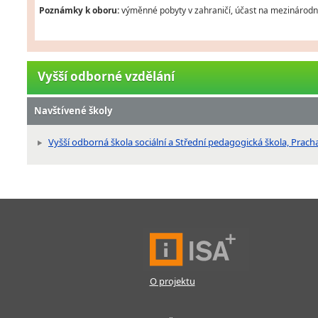
Poznámky k oboru:
výměnné pobyty v zahraničí, účast na mezinárodní
Vyšší odborné vzdělání
Navštívené školy
Vyšší odborná škola sociální a Střední pedagogická škola, Prach
O projektu