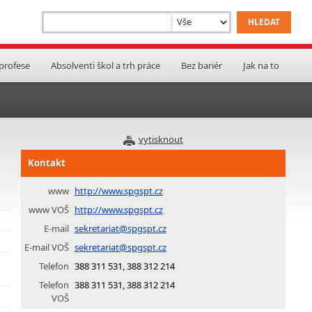
 profese
Absolventi škol a trh práce
Bez bariér
Jak na to
vytisknout
Kontakt
www
http://www.spgspt.cz
www VOŠ
http://www.spgspt.cz
E-mail
sekretariat@spgspt.cz
E-mail VOŠ
sekretariat@spgspt.cz
Telefon
388 311 531, 388 312 214
Telefon
388 311 531, 388 312 214
VOŠ