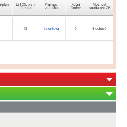
í/plán
LETOS: plán
Přijímací
Roční
Možnost
přijmout
zkouška
školné
studia pro ZP
15
talentová
0
Sluchově