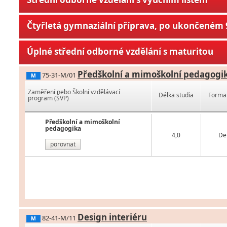
Čtyřletá gymnaziální příprava, po ukončeném 9
Úplné střední odborné vzdělání s maturitou
Předškolní a mimoškolní pedagogi
75-31-M/01
M
Zaměření nebo Školní vzdělávací
Délka studia
Forma 
program (ŠVP)
Předškolní a mimoškolní
pedagogika
4,0
De
porovnat
Design interiéru
82-41-M/11
M