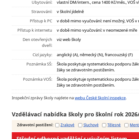
Ubytování:
vlastní DM/intern., cena 1400 Kč/měs., VOŠ v
Stravování:
v školní jídelně
Přístup k PC
v době mimo vyučování: není možný, VOŠ v
Přístup k internetu
v době mimo vyučování: v neomezené míře
Den otevřených
viz web školy
dveří:
Cizí jazyky:
anglický (A), německý (N), francouzský (F)
Poznámka SŠ:
Škola poskytuje systematickou podporu žák
žáky se zdravotním postižením.
Poznámka VOŠ:
Škola poskytuje systematickou podporu žák
žáky se zdravotním postižením.
Inspekční zprávy školy najdete na
webu České školní inspekce
.
Vzdělávací nabídka školy pro školní rok 2026
Zdravotní postižení
:
Zrakové
Sluchové
Tělesné
Ment
Střední odborné vzdělání s výučním listem