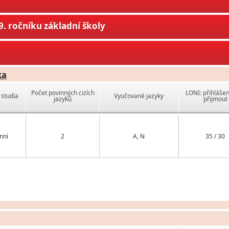
. ročníku základní školy
ka
Počet povinných cizích
LONI: přihlášen
studia
Vyučované jazyky
jazyků
přijmout
nní
2
A, N
35 / 30