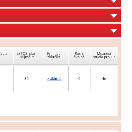
í/plán
LETOS: plán
Přijímací
Roční
Možnost
přijmout
zkouška
školné
studia pro ZP
30
praktická
0
Ne