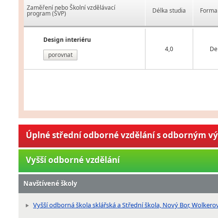
Zaměření nebo Školní vzdělávací
Délka studia
Forma 
program (ŠVP)
Design interiéru
4,0
De
porovnat
Úplné střední odborné vzdělání s odborným v
Vyšší odborné vzdělání
Navštívené školy
Vyšší odborná škola sklářská a Střední škola, Nový Bor, Wolker