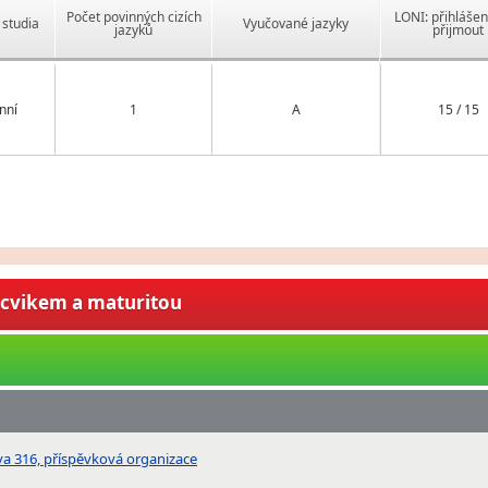
Počet povinných cizích
LONI: přihlášen
studia
Vyučované jazyky
jazyků
přijmout
nní
1
A
15 / 15
ýcvikem a maturitou
ova 316, příspěvková organizace