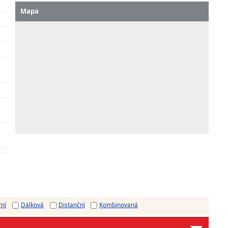
Mapa
rní
Dálková
Distanční
Kombinovaná