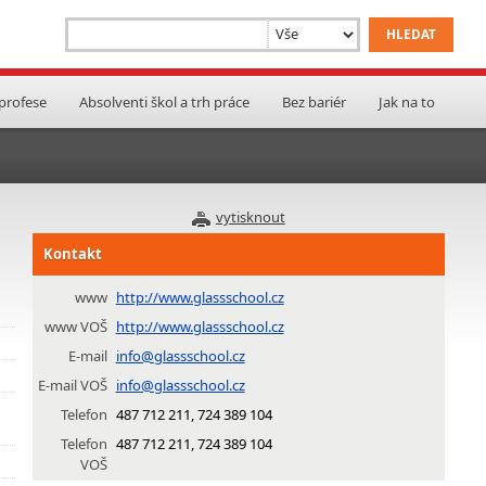
 profese
Absolventi škol a trh práce
Bez bariér
Jak na to
a
vytisknout
Kontakt
www
http://www.glassschool.cz
www VOŠ
http://www.glassschool.cz
E-mail
info@glassschool.cz
E-mail VOŠ
info@glassschool.cz
Telefon
487 712 211, 724 389 104
Telefon
487 712 211, 724 389 104
VOŠ