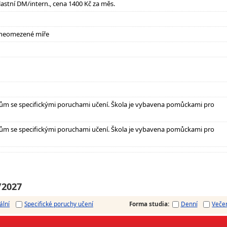
lastní DM/intern., cena 1400 Kč za měs.
 neomezené míře
ům se specifickými poruchami učení. Škola je vybavena pomůckami pro
ům se specifickými poruchami učení. Škola je vybavena pomůckami pro
/2027
ální
Specifické poruchy učení
Forma studia
:
Denní
Veče