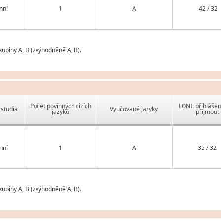
nní
1
A
42 / 32
upiny A, B (zvýhodněně A, B).
Počet povinných cizích
LONI: přihlášen
studia
Vyučované jazyky
jazyků
přijmout
nní
1
A
35 / 32
upiny A, B (zvýhodněně A, B).