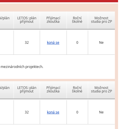
í/plán
LETOS: plán
Přijímací
Roční
Možnost
přijmout
zkouška
školné
studia pro ZP
32
koná se
0
Ne
a mezinárodních projektech.
í/plán
LETOS: plán
Přijímací
Roční
Možnost
přijmout
zkouška
školné
studia pro ZP
32
koná se
0
Ne