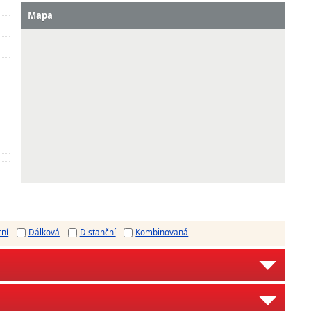
Mapa
rní
Dálková
Distanční
Kombinovaná