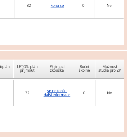
32
koná se
0
Ne
í/plán
LETOS: plán
Přijímací
Roční
Možnost
přijmout
zkouška
školné
studia pro ZP
se nekoná -
32
0
Ne
další informace