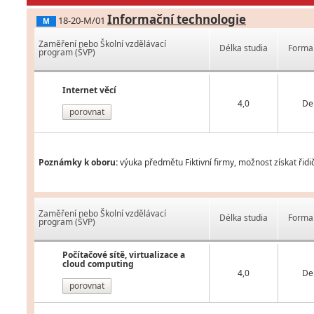
Informační technologie
18-20-M/01
M
Zaměření nebo Školní vzdělávací
Délka studia
Forma 
program (ŠVP)
Internet věcí
4,0
De
porovnat
Poznámky k oboru:
výuka předmětu Fiktivní firmy, možnost získat řid
Zaměření nebo Školní vzdělávací
Délka studia
Forma 
program (ŠVP)
Počítačové sítě, virtualizace a
cloud computing
4,0
De
porovnat