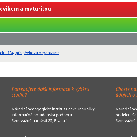
ýcvikem a maturitou
telní 134, příspěvková organizace
Potřebujete další informace k výběru
Chcete na
studia?
údajích o
Národní pedagogický institut České republiky
Národní ped
informačně poradenská podpora
oddělení še
Senovážné náměstí 25, Praha 1
Senovážné n