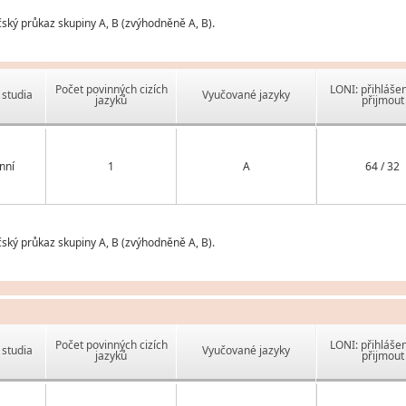
čský průkaz skupiny A, B (zvýhodněně A, B).
Počet povinných cizích
LONI: přihlášen
studia
Vyučované jazyky
jazyků
přijmout
nní
1
A
64 / 32
čský průkaz skupiny A, B (zvýhodněně A, B).
Počet povinných cizích
LONI: přihlášen
studia
Vyučované jazyky
jazyků
přijmout