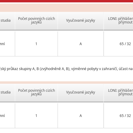
Počet povinných cizích
LONI: přihlášen
studia
Vyučované jazyky
jazyků
přijmout
nní
1
A
65 / 32
ičský průkaz skupiny A, B (zvýhodněně A, B), výměnné pobyty v zahraničí, účast n
Počet povinných cizích
LONI: přihlášen
studia
Vyučované jazyky
jazyků
přijmout
nní
1
A
65 / 32