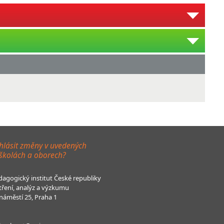
hlásit změny v uvedených
 školách a oborech?
agogický institut České republiky
tření, analýz a výzkumu
áměstí 25, Praha 1