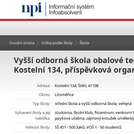
Úvodní strana
Volba podle školy
Škola
Vyšší odborná škola obalové tec
Kostelní 134, příspěvková orga
Adresa:
Kostelní 134, Štětí, 41108
Okres:
Litoměřice
Typ školy:
střední škola a vyšší odborná škola, veřejná
Vybavení školy a její
studovna, školní klub, fitcentrum, venkovní 
nabídka:
jazyková učebna, zájmový kroužek umělecký,
Velikost školy:
SŠ 451 - 500 žáků, VOŠ 1 - 50 studentů