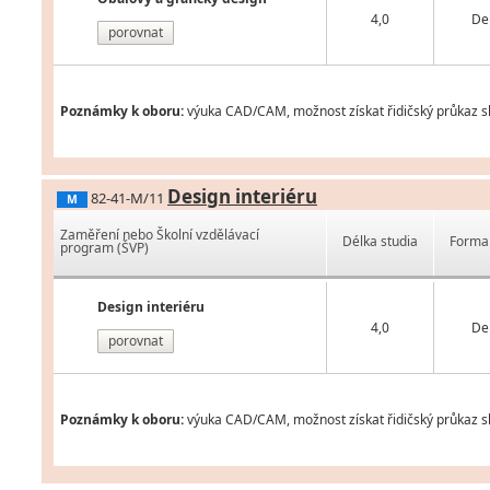
4,0
De
porovnat
Poznámky k oboru:
výuka CAD/CAM, možnost získat řidičský průkaz sk
Design interiéru
82-41-M/11
M
Zaměření nebo Školní vzdělávací
Délka studia
Forma 
program (ŠVP)
Design interiéru
4,0
De
porovnat
Poznámky k oboru:
výuka CAD/CAM, možnost získat řidičský průkaz sk