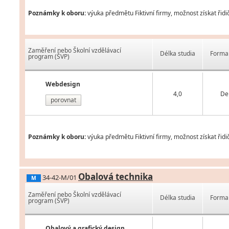
Poznámky k oboru:
výuka předmětu Fiktivní firmy, možnost získat řidi
Zaměření nebo Školní vzdělávací
Délka studia
Forma 
program (ŠVP)
Webdesign
4,0
De
porovnat
Poznámky k oboru:
výuka předmětu Fiktivní firmy, možnost získat řidi
Obalová technika
34-42-M/01
M
Zaměření nebo Školní vzdělávací
Délka studia
Forma 
program (ŠVP)
Obalový a grafický design