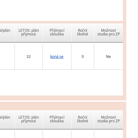
í/plán
LETOS: plán
Přijímací
Roční
Možnost
přijmout
zkouška
školné
studia pro ZP
32
koná se
0
Ne
í/plán
LETOS: plán
Přijímací
Roční
Možnost
přijmout
zkouška
školné
studia pro ZP