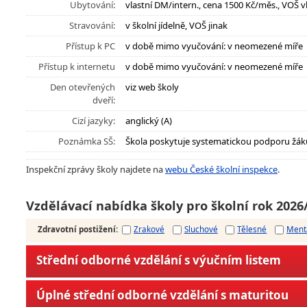
Ubytování:
vlastní DM/intern., cena 1500 Kč/měs., VOŠ v
Stravování:
v školní jídelně, VOŠ jinak
Přístup k PC
v době mimo vyučování: v neomezené míře
Přístup k internetu
v době mimo vyučování: v neomezené míře
Den otevřených
viz web školy
dveří:
Cizí jazyky:
anglický (A)
Poznámka SŠ:
Škola poskytuje systematickou podporu žák
Inspekční zprávy školy najdete na
webu České školní inspekce
.
Vzdělávací nabídka školy pro školní rok 2026
Zdravotní postižení
:
Zrakové
Sluchové
Tělesné
Ment
Střední odborné vzdělání s výučním listem
Úplné střední odborné vzdělání s maturitou