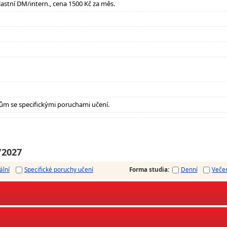
lastní DM/intern., cena 1500 Kč za měs.
ům se specifickými poruchami učení.
/2027
ální
Specifické poruchy učení
Forma studia
:
Denní
Veče