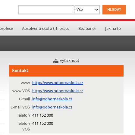
 profese
Absolventi škol a trh práce
Bez bariér
Jak na to
vytisknout
Kontakt
www
http://www.odbornaskola.cz
www VOŠ
http://www.odbornaskola.cz
E-mail
info@odbornaskola.cz
E-mail VOŠ
info@odbornaskola.cz
Telefon
411 152 000
Telefon
411 152 000
VOŠ