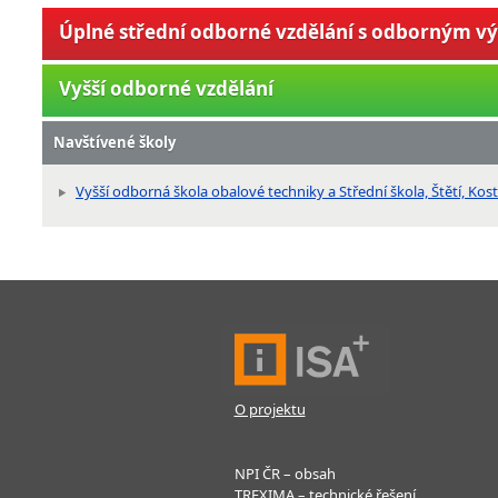
Úplné střední odborné vzdělání s odborným v
Vyšší odborné vzdělání
Navštívené školy
Vyšší odborná škola obalové techniky a Střední škola, Štětí, Kos
O projektu
NPI ČR – obsah
TREXIMA – technické řešení