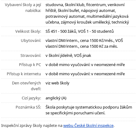
Vybavení školy a její
studovna, školní klub, fitcentrum, venkovní
nabídka:
hřiště, školní bufet, nápojový automat,
potravinový automat, multimediální jazyková
učebna, zájmový kroužek umělecký, technický
Velikost školy:
SŠ 451 - 500 žáků, VOŠ 1 - 50 studentů
Ubytování:
vlastní DM/intern., cena 1500 Kč/měs., VOŠ
vlastní DM/intern., cena 1500 Kč za měs.
Stravování:
v školní jídelně, VOŠ jinak
Přístup k PC
v době mimo vyučování: v neomezené míře
Přístup k internetu
v době mimo vyučování: v neomezené míře
Den otevřených
viz web školy
dveří:
Cizí jazyky:
anglický (A)
Poznámka SŠ:
Škola poskytuje systematickou podporu žákům
se specifickými poruchami učení.
Inspekční zprávy školy najdete na
webu České školní inspekce
.