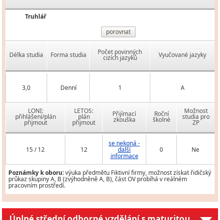
Truhlář
porovnat
Počet povinných
Délka studia
Forma studia
Vyučované jazyky
cizích jazyků
3,0
Denní
1
A
LONI:
LETOS:
Možnost
Přijímací
Roční
přihlášení/plán
plán
studia pro
zkouška
školné
přijmout
přijmout
ZP
se nekoná -
15 / 12
12
další
0
Ne
informace
Poznámky k oboru:
výuka předmětu Fiktivní firmy, možnost získat řidičský
průkaz skupiny A, B (zvýhodněně A, B), část OV probíhá v reálném
pracovním prostředí.
Úplné střední odborné vzdělání s maturitou