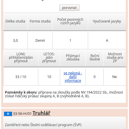
porovnat
Počet povinných
Délka studia
Forma studia
Vyučované jazyky
cizích jazyků
3,0
Denní
1
A
LONI:
LETOS:
Možnost
Přijímací
Roční
přihlášení/plán
plán
studia pro
zkouška
školné
přijmout
přijmout
ZP
se nekoná -
33 / 10
10
další
0
Ne
informace
Poznámky k oboru:
příprava na zkoušky podle NV 194/2022 Sb., možnost
získat řidičský průkaz skupiny A, B (zvýhodněně A, B).
Truhlář
33-56-H/01
H
Zaměření nebo Školní vzdělávací program (ŠVP)