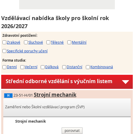
Vzdělávací nabídka školy pro školní rok
2026/2027
Zdravotní postižení
:
Zrakové
Sluchové
Tělesné
Mentální
Specifické poruchy učení
Forma studia
:
Denní
Večerní
Dálková
Distanční
Kombinovaná
Střední odborné vzdělání s výučním listem
Strojní mechanik
23-51-H/01
H
Zaměření nebo Školní vzdělávací program (ŠVP)
Strojní mechanik
porovnat