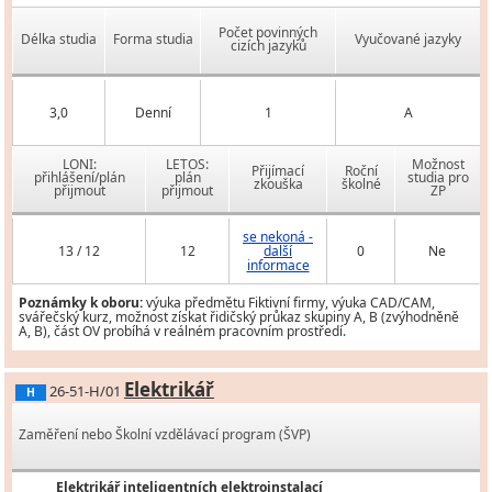
Počet povinných
Délka studia
Forma studia
Vyučované jazyky
cizích jazyků
3,0
Denní
1
A
LONI:
LETOS:
Možnost
Přijímací
Roční
přihlášení/plán
plán
studia pro
zkouška
školné
přijmout
přijmout
ZP
se nekoná -
13 / 12
12
další
0
Ne
informace
Poznámky k oboru:
výuka předmětu Fiktivní firmy, výuka CAD/CAM,
svářečský kurz, možnost získat řidičský průkaz skupiny A, B (zvýhodněně
A, B), část OV probíhá v reálném pracovním prostředí.
Elektrikář
26-51-H/01
H
Zaměření nebo Školní vzdělávací program (ŠVP)
Elektrikář inteligentních elektroinstalací