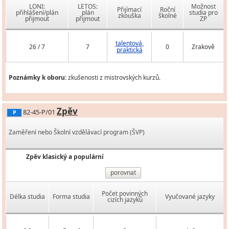
LONI:
LETOS:
Možnost
Přijímací
Roční
přihlášení/plán
plán
studia pro
zkouška
školné
přijmout
přijmout
ZP
talentová,
26 / 7
7
0
Zrakově
praktická
Poznámky k oboru:
zkušenosti z mistrovských kurzů.
Zpěv
82-45-P/01
P
Zaměření nebo Školní vzdělávací program (ŠVP)
Zpěv klasický a populární
porovnat
Počet povinných
Délka studia
Forma studia
Vyučované jazyky
cizích jazyků