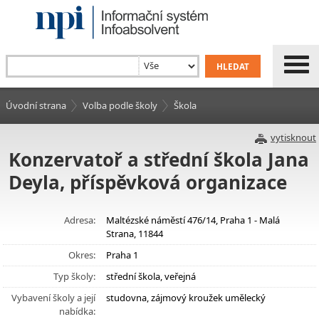
Úvodní strana
Volba podle školy
Škola
vytisknout
Konzervatoř a střední škola Jana
Deyla, příspěvková organizace
Adresa:
Maltézské náměstí 476/14, Praha 1 - Malá
Strana, 11844
Okres:
Praha 1
Typ školy:
střední škola, veřejná
Vybavení školy a její
studovna, zájmový kroužek umělecký
nabídka: