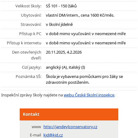
Velikost školy:
SŠ 101 - 150 žáků
Ubytování:
vlastní DM/intern., cena 1600 Kč/měs.
Stravování:
v školní jídelně
Přístup k PC
v době mimo vyučování: v neomezené míře
Přístup k internetu
v době mimo vyučování: v neomezené míře
Den otevřených
20.11.2025, 4.2.2026
dveří:
Cizí jazyky:
anglický (A), italský (I)
Poznámka SŠ:
Škola je vybavena pomůckami pro žáky se
zdravotním postižením.
Inspekční zprávy školy najdete na
webu České školní inspekce
.
Kontakt
www
http://jandeylconservatory.cz
E-mail
kjd@kjd.cz