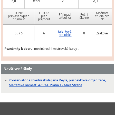
6,0
Denní
2
A, I
LONI:
LETOS:
Možnost
Přijímací
Roční
přihlášení/plán
plán
studia pro
zkouška
školné
přijmout
přijmout
ZP
talentová,
55 / 6
6
0
Zrakově
praktická
Poznámky k oboru:
mezinárodní mistrovské kurzy .
Navštívené školy
Konzervatoř a střední škola Jana Deyla, příspěvková organizace,
Maltézské náměstí 476/14, Praha 1 - Malá Strana