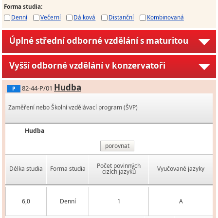
Forma studia
:
Denní
Večerní
Dálková
Distanční
Kombinovaná
Úplné střední odborné vzdělání s maturitou
Vyšší odborné vzdělání v konzervatoři
Hudba
82-44-P/01
P
Zaměření nebo Školní vzdělávací program (ŠVP)
Hudba
porovnat
Počet povinných
Délka studia
Forma studia
Vyučované jazyky
cizích jazyků
6,0
Denní
1
A