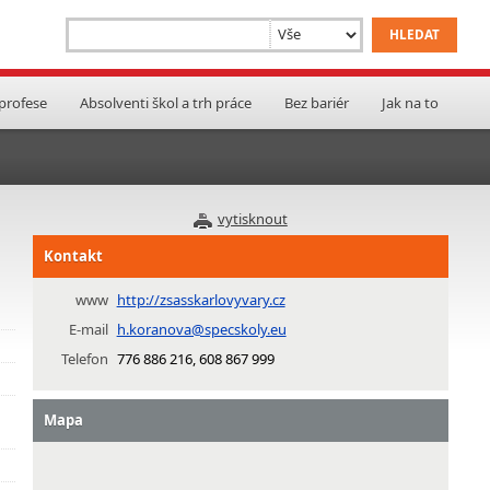
 profese
Absolventi škol a trh práce
Bez bariér
Jak na to
vytisknout
Kontakt
www
http://zsasskarlovyvary.cz
E-mail
h.koranova@specskoly.eu
Telefon
776 886 216, 608 867 999
Mapa