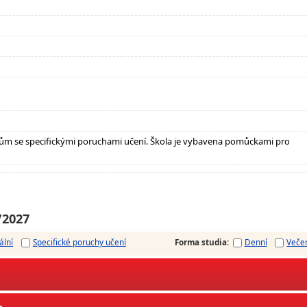
ům se specifickými poruchami učení. Škola je vybavena pomůckami pro
/2027
ální
Specifické poruchy učení
Forma studia
:
Denní
Veče