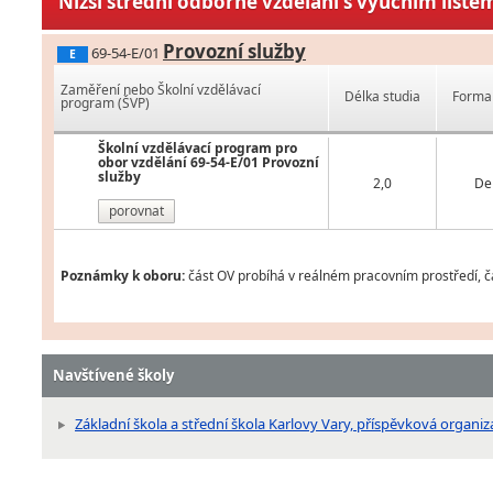
Nižší střední odborné vzdělání s výučním liste
Provozní služby
69-54-E/01
E
Zaměření nebo Školní vzdělávací
Délka studia
Forma 
program (ŠVP)
Školní vzdělávací program pro
obor vzdělání 69-54-E/01 Provozní
služby
2,0
De
porovnat
Poznámky k oboru:
část OV probíhá v reálném pracovním prostředí, čá
Navštívené školy
Základní škola a střední škola Karlovy Vary, příspěvková organi