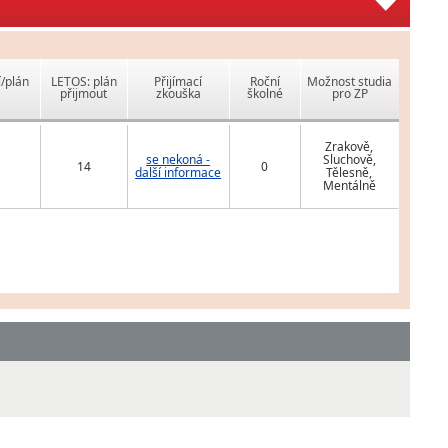
í/plán
LETOS: plán
Přijímací
Roční
Možnost studia
přijmout
zkouška
školné
pro ZP
Zrakově,
se nekoná -
Sluchově,
14
0
další informace
Tělesně,
Mentálně