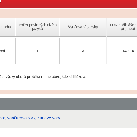
m
Počet povinných cizích
LONI: přihlášen
studia
Vyučované jazyky
jazyků
přijmout
nní
1
A
14 / 14
st výuky oborů probíhá mimo obec, kde sídlí škola.
zace, Vančurova 83/2, Karlovy Vary