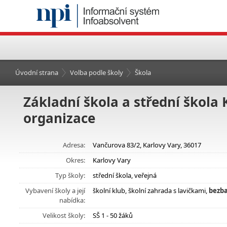
Úvodní strana
Volba podle školy
Škola
Základní škola a střední škola 
organizace
Adresa:
Vančurova 83/2, Karlovy Vary, 36017
Okres:
Karlovy Vary
Typ školy:
střední škola, veřejná
Vybavení školy a její
školní klub, školní zahrada s lavičkami,
bezba
nabídka:
Velikost školy:
SŠ 1 - 50 žáků